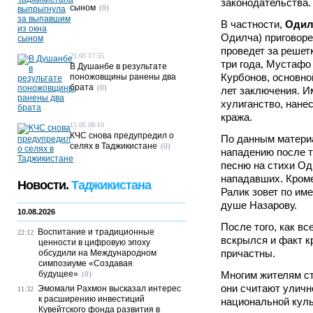
законодательства.
сыном
(0)
В частности,
Одил
Одилча) приговоре
проведет за решетк
21.05 17:55
три года, Мустафо
В Душанбе в результате
Курбонов, основно
поножовщины ранены два
брата
(0)
лет заключения. 
хулиганство, нане
кража.
15.05 08:10
КЧС снова предупредил о
По данным материа
селях в Таджикистане
(0)
нападению после т
песню на стихи Од
нападавших. Кроме
Новости.
Таджикистана
Ралик зовет по им
душе Назарову.
10.08.2026
После того, как в
Воспитание и традиционные
22:12
вскрылся и факт к
ценности в цифровую эпоху
причастны.
обсудили на Международном
симпозиуме «Создавая
будущее»
Многим жителям ст
(0)
они считают уличн
Эмомали Рахмон высказал интерес
11:32
к расширению инвестиций
национальной куль
Кувейтского фонда развития в