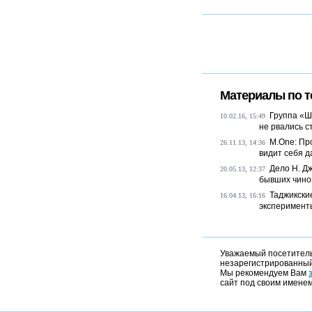
Материалы по т
Группа «Ш
10.02.16, 15:49
не рвались с
M.One: Пр
26.11.13, 14:36
видит себя д
Дело Н. Д
20.05.13, 12:37
бывших чино
Таджикски
16.04.13, 16:16
эксперимент
Уважаемый посетитель,
незарегистрированный
Мы рекомендуем Вам
сайт под своим именем