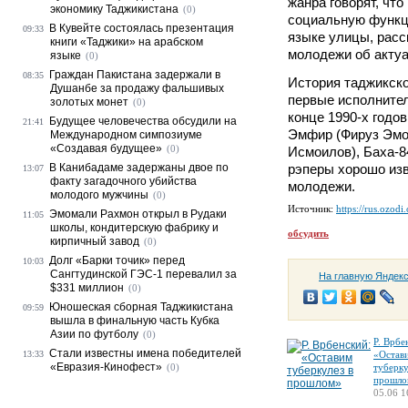
жанра говорят, чт
экономику Таджикистана
(0)
социальную функци
В Кувейте состоялась презентация
09:33
языке улицы, расс
книги «Таджики» на арабском
молодежи об акту
языке
(0)
Граждан Пакистана задержали в
08:35
История таджикско
Душанбе за продажу фальшивых
первые исполнител
золотых монет
(0)
конце 1990-х годо
Будущее человечества обсудили на
21:41
Эмфир (Фируз Эмо
Международном симпозиуме
«Создавая будущее»
(0)
Исмоилов), Баха-8
В Канибадаме задержаны двое по
рэперы хорошо из
13:07
факту загадочного убийства
молодежи.
молодого мужчины
(0)
Источник:
https://rus.ozodi
Эмомали Рахмон открыл в Рудаки
11:05
школы, кондитерскую фабрику и
обсудить
кирпичный завод
(0)
Долг «Барки точик» перед
10:03
Сангтудинской ГЭС-1 перевалил за
На главную Яндек
$331 миллион
(0)
Юношеская сборная Таджикистана
09:59
вышла в финальную часть Кубка
Азии по футболу
(0)
Р. Врбе
Стали известны имена победителей
13:33
«Остав
«Евразия-Кинофест»
(0)
туберку
прошло
05.06 1