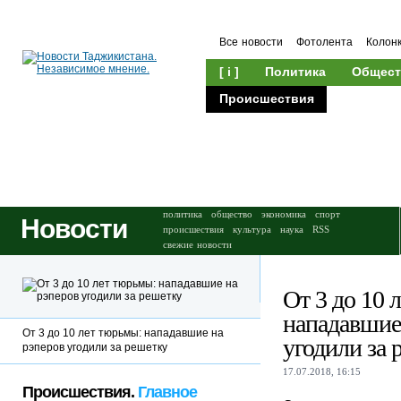
Все новости
Фотолента
Колон
[ i ]
Политика
Общест
Происшествия
Культура
политика
общество
экономика
спорт
Новости
происшествия
культура
наука
RSS
свежие новости
От 3 до 10 
нападавшие
От 3 до 10 лет тюрьмы: нападавшие на
угодили за 
рэперов угодили за решетку
17.07.2018, 16:15
Происшествия.
Главное