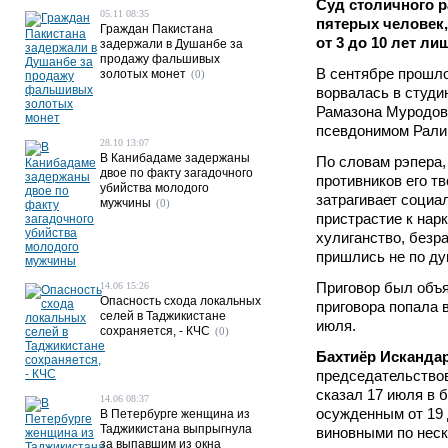
Суд столичного 
05.11 08:35
пятерых человек,
Граждан Пакистана
от 3 до 10 лет л
задержали в Душанбе за
продажу фальшивых
В сентябре прошло
золотых монет
(0)
ворвалась в студи
Рамазона Муродов
псевдонимом Ралик,
28.10 13:07
В Канибадаме задержаны
По словам рэпера,
двое по факту загадочного
противников его тв
убийства молодого
затрагивает соци
мужчины
(0)
пристрастие к нар
хулиганство, безра
пришлись не по ду
Приговор был объя
14.06 15:26
Опасность схода локальных
приговора попала 
селей в Таджикистане
июля.
сохраняется, - КЧС
(0)
Бахтиёр Исканда
председательствов
сказал 17 июля в 
14.06 08:37
осужденным от 19 
В Петербурге женщина из
Таджикистана выпрыгнула
виновными по неск
за выпавшим из окна