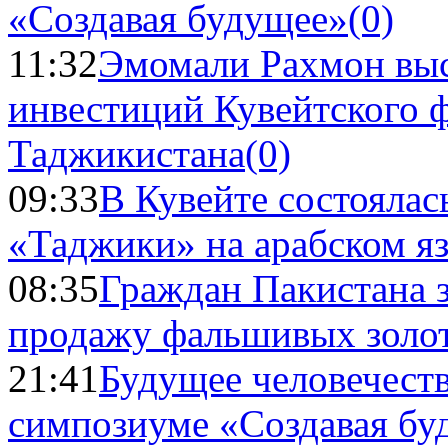
«Создавая будущее»
(0)
11:32
Эмомали Рахмон выс
инвестиций Кувейтского ф
Таджикистана
(0)
09:33
В Кувейте состоялас
«Таджики» на арабском я
08:35
Граждан Пакистана 
продажу фальшивых золо
21:41
Будущее человечест
симпозиуме «Создавая бу