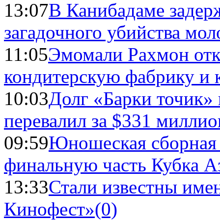
13:07
В Канибадаме задер
загадочного убийства мо
11:05
Эмомали Рахмон отк
кондитерскую фабрику и 
10:03
Долг «Барки точик»
перевалил за $331 миллио
09:59
Юношеская сборная
финальную часть Кубка А
13:33
Стали известны имен
Кинофест»
(0)