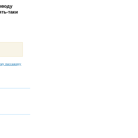
поводу
ять-таки
ому пассажиру