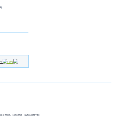
0)
то
Live
кистана, новости, Таджикистан