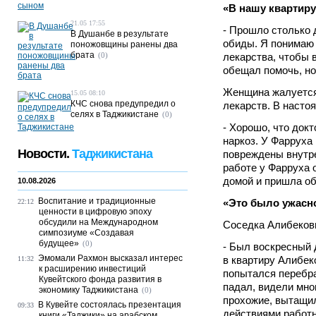
«В нашу квартир
21.05 17:55
- Прошло столько 
В Душанбе в результате
обиды. Я понимаю 
поножовщины ранены два
брата
(0)
лекарства, чтобы 
обещал помочь, но 
Женщина жалуется 
15.05 08:10
КЧС снова предупредил о
лекарств. В насто
селях в Таджикистане
(0)
- Хорошо, что докт
наркоз. У Фарруха
Новости.
Таджикистана
повреждены внутрен
работе у Фарруха о
домой и пришла об
10.08.2026
Воспитание и традиционные
«Это было ужасн
22:12
ценности в цифровую эпоху
обсудили на Международном
Соседка Алибековы
симпозиуме «Создавая
будущее»
(0)
- Был воскресный 
Эмомали Рахмон высказал интерес
в квартиру Алибек
11:32
к расширению инвестиций
попытался перебра
Кувейтского фонда развития в
падал, видели мно
экономику Таджикистана
(0)
прохожие, вытащил
В Кувейте состоялась презентация
09:33
действиями работн
книги «Таджики» на арабском