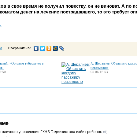
ов в свое время не получил повестку, он не виноват. А по 
оматом денег на лечение пострадавшего, то это требует оп
»
са
Сохранить в:
нский: «Оставим туберкулез в
А. Шералиев: Объяснить кажд
м»
невозможно
6:50
05.06 16:53
еме
столичного управления ГКНБ Таджикистана избит ребенок
(0)