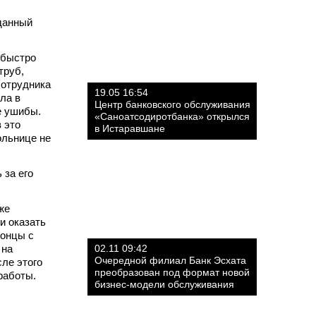
 данный
 быстро
труб,
сотрудника
19.05 16:54
ла в
Центр банковского обслуживания
е ушибы.
«Саноатсодиротбанка» открылся
 это
в Истаравшане
ольнице не
 за его
же
и оказать
концы с
 на
02.11 09:42
Очередной филиал Банк Эсхата
ле этого
преобразован под формат новой
работы.
бизнес-модели обслуживания