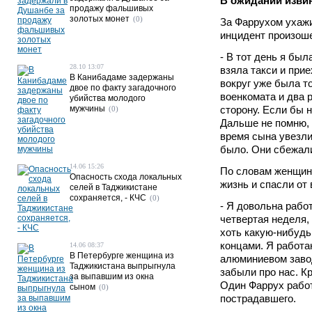
В ожидании изви
продажу фальшивых
золотых монет
(0)
За Фаррухом ухажи
инцидент произоше
- В тот день я бы
28.10 13:07
взяла такси и при
В Канибадаме задержаны
вокруг уже была т
двое по факту загадочного
военкомата и два р
убийства молодого
мужчины
сторону. Если бы 
(0)
Дальше не помню, 
время сына увезли
было. Они сбежали
14.06 15:26
По словам женщины
Опасность схода локальных
жизнь и спасли от 
селей в Таджикистане
сохраняется, - КЧС
(0)
- Я довольна рабо
четвертая неделя, 
хоть какую-нибудь
концами. Я работа
14.06 08:37
В Петербурге женщина из
алюминиевом завод
Таджикистана выпрыгнула
забыли про нас. К
за выпавшим из окна
Один Фаррух работ
сыном
(0)
пострадавшего.