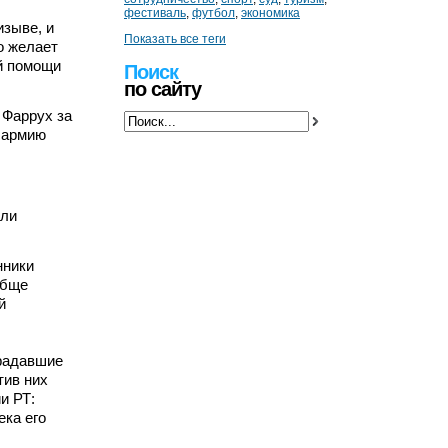
фестиваль
,
футбол
,
экономика
изыве, и
Показать все теги
о желает
й помощи
Поиск
по сайту
 Фаррух за
в армию
ыли
нники
обще
й
традавшие
тив них
и РТ:
ка его