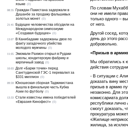
языке
(0)
По словам Мухабба
Граждан Пакистана задержали в
08:35
они не имели прав
Душанбе за продажу фальшивых
только одного – в
золотых монет
(0)
от него.
Будущее человечества обсудили на
21:41
Международном симпозиуме
Другой сосед, кот
«Создавая будущее»
(0)
день до этого расс
В Канибадаме задержаны двое по
13:07
факту загадочного убийства
добровольно.
молодого мужчины
(0)
«Призыв в армию
Эмомали Рахмон открыл в Рудаки
11:05
школы, кондитерскую фабрику и
Мы обратились к ю
кирпичный завод
(0)
действия сотрудни
Долг «Барки точик» перед
10:03
Сангтудинской ГЭС-1 перевалил за
- В ситуации с Ал
$331 миллион
(0)
доказать вину мес
Юношеская сборная Таджикистана
09:59
призыв в армию пу
вышла в финальную часть Кубка
Азии по футболу
(0)
незаконно. Для эт
комиссариата дол
Стали известны имена победителей
13:33
«Евразия-Кинофест»
(0)
республики лично 
смогут доказать, 
прокуратура может 
«Жилище неприкосн
жилища, за исключ