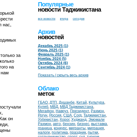
Популярные
новости Таджикистана
горькой
брести
все новости
вчера
сегодня
л нас,
Архив
новостей
ходимых
Декабрь 2025 (1)
Июнь 2025 (1)
Февраль 2025 (1)
 только за
Ноябрь 2024 (5)
сколько
Октябрь 2024 (6)
того на
Сентябрь 2024 (1)
 нам
Показать / скрыть весь архив
Облако
меток
ГБАО
,
ДТП
,
Душанбе
,
Китай
,
Культура
,
 постучали
Куляб
,
МВД
,
МВД Таджикистана
,
Мегафон
,
Навруз
,
Президент
,
Рахмон
,
х,
Рогун
,
Россия
,
США
,
Согд
,
Таджикистан
,
Как он
Узбекистан
,
Хорог
,
Худжанд
,
Эмомали
еди,
Рахмон
,
авто
,
бензин
,
бизнес
,
выставка
,
граница
,
конкурс
,
мигранты
,
миграция
,
ущены
налоги
,
политика
,
праздник
,
пытки
,
сотрудничество
,
спорт
,
суд
,
туризм
,