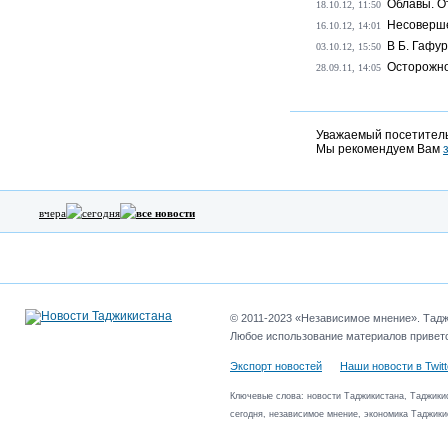
Облавы. О
18.10.12, 11:50
Несоверше
16.10.12, 14:01
В Б. Гафу
03.10.12, 15:50
Осторожно
28.09.11, 14:05
Уважаемый посетитель
Мы рекомендуем Вам
вчера
сегодня
все новости
© 2011-2023 «Независимое мнение». Таджи
Любое использование материалов приветс
Экспорт новостей
Наши новости в Twitt
Ключевые слова: новости Таджикистана, Таджикис
сегодня, независимое мнение, экономика Таджики