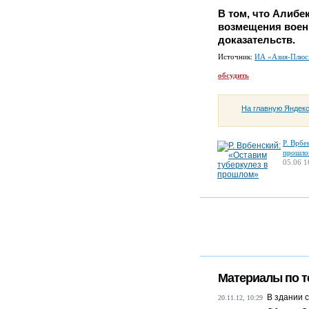
В том, что Алибек
возмещения военк
доказательств.
Источник:
ИА «Азия-Плюс
обсудить
На главную Яндек
Р. Врбе
прошло
05.06 1
Материалы по т
В здании 
20.11.12, 10:29