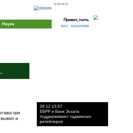
10.08 08:02
Привет, гость
Наука
вход
регистрация
и»
28.12 13:57
ЕБРР и Банк Эсхата
этажа при
поддерживают таджикских
 выжил и
ретейлеров