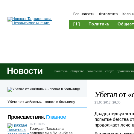
Все новости
Фотолента
Колон
[ i ]
Политика
Общест
Новости
политика
общество
экономика
спорт
происшеств
Убегал от «
Убегал от «облавы» - попал в больницу
21.05.2012, 20:36
Двадцатидвухлетни
Происшествия.
Главное
попытке бегства о
05.11 08:35
продолжает лечени
Граждан Пакистана
задержали в Душанбе за