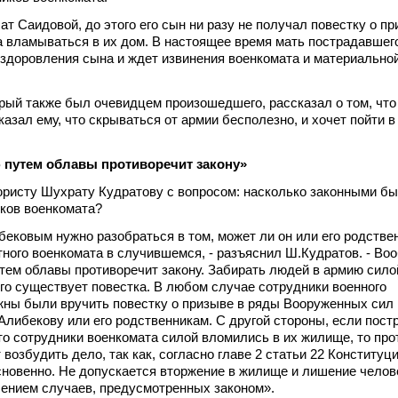
т Саидовой, до этого его сын ни разу не получал повестку о пр
а вламываться в их дом. В настоящее время мать пострадавшег
ыздоровления сына и ждет извинения военкомата и материально
орый также был очевидцем произошедшего, рассказал о том, что
казал ему, что скрываться от армии бесполезно, и хочет пойти 
 путем облавы противоречит закону»
ристу Шухрату Кудратову с вопросом: насколько законными б
ков военкомата?
ибековым нужно разобраться в том, может ли он или его родстве
тного военкомата в случившемся, - разъяснил Ш.Кудратов. - Во
тем облавы противоречит закону. Забирать людей в армию сило
ого существует повестка. В любом случае сотрудники военного
жны были вручить повестку о призыве в ряды Вооруженных сил
Алибекову или его родственникам. С другой стороны, если пос
что сотрудники военкомата силой вломились в их жилище, то про
возбудить дело, так как, согласно главе 2 статьи 22 Конституци
овенно. Не допускается вторжение в жилище и лишение челове
ением случаев, предусмотренных законом».