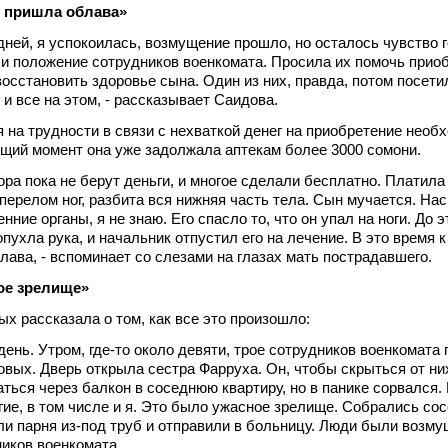
у пришла облава»
дней, я успокоилась, возмущение прошло, но осталось чувство 
и положение сотрудников военкомата. Просила их помочь прио
восстановить здоровье сына. Один из них, правда, потом посети
и все на этом, - рассказывает Саидова.
на трудности в связи с нехваткой денег на приобретение необ
ящий момент она уже задолжала аптекам более 3000 сомони.
ора пока не берут деньги, и многое сделали бесплатно. Платила
 перелом ног, разбита вся нижняя часть тела. Сын мучается. На
ние органы, я не знаю. Его спасло то, что он упал на ноги. До э
пухла рука, и начальник отпустил его на лечение. В это время к
лава, - вспоминает со слезами на глазах мать пострадавшего.
ое зрелище»
х рассказала о том, как все это произошло:
день. Утром, где-то около девяти, трое сотрудников военкомата
овых. Дверь открыла сестра Фарруха. Он, чтобы скрыться от ни
ться через балкон в соседнюю квартиру, но в панике сорвался. 
гие, в том числе и я. Это было ужасное зрелище. Собрались сос
и парня из-под труб и отправили в больницу. Люди были возм
иков военкомата.