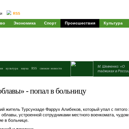
ки
RSS
во
Экономика
Спорт
Происшествия
Культура
М. Шевченко: «О
ия
культура
наука
RSS
свежие новости
таджиках в Росси
облавы» - попал в больницу
й житель Турсунзаде Фаррух Алибеков, который упал с пятого 
т облавы, устроенной сотрудниками местного военкомата, чудом
е в больнице.