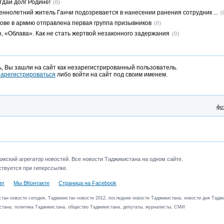
тдай долг Родине!
(0)
ннолетний житель Ганчи подозревается в нанесении ранения сотрудник ...
(
рове в армию отправлена первая группа призывников
(0)
, «Облава». Как не стать жертвой незаконного задержания
(0)
, Вы зашли на сайт как незарегистрированный пользователь.
зарегистрироваться
либо войти на сайт под своим именем.
фо
кский агрегатор новостей. Все новости Таджикистана на одном сайте.
твуется при гиперссылке.
er
Мы ВКонтакте
Страница на Facebook
тан новости сегодня, Таджикистан новости 2012, последние новости Таджикистана, новости дня Таджи
стана, политика Таджикистана, общество Таджикистана, депутаты, журналисты, СМИ