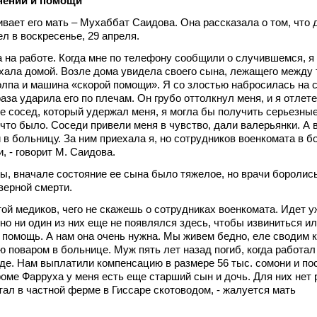
нений и помощи
вает его мать – Мухаббат Саидова. Она рассказала о том, что
л в воскресенье, 29 апреля.
ла на работе. Когда мне по телефону сообщили о случившемся, я
ехала домой. Возле дома увидела своего сына, лежащего между 
олпа и машина «скорой помощи». Я со злостью набросилась на 
аза ударила его по плечам. Он грубо оттолкнул меня, и я отлете
не сосед, который удержал меня, я могла бы получить серьезны
что было. Соседи привели меня в чувство, дали валерьянки. А в
 в больницу. За ним приехала я, но сотрудников военкомата в б
, - говорит М. Саидова.
, вначале состояние ее сына было тяжелое, но врачи боролись
верной смерти.
той медиков, чего не скажешь о сотрудниках военкомата. Идет у
но ни один из них еще не появлялся здесь, чтобы извиниться ил
 помощь. А нам она очень нужна. Мы живем бедно, еле сводим 
ю поваром в больнице. Муж пять лет назад погиб, когда работал
е. Нам выплатили компенсацию в размере 56 тыс. сомони и пос
роме Фарруха у меня есть еще старший сын и дочь. Для них нет 
ал в частной ферме в Гиссаре скотоводом, - жалуется мать