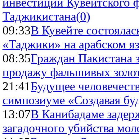
инвестиций Кувейтского ф
Таджикистана
(0)
09:33
В Кувейте состоялас
«Таджики» на арабском я
08:35
Граждан Пакистана 
продажу фальшивых золо
21:41
Будущее человечест
симпозиуме «Создавая бу
13:07
В Канибадаме задер
загадочного убийства мо