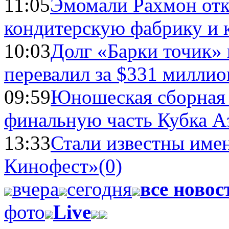
11:05
Эмомали Рахмон отк
кондитерскую фабрику и 
10:03
Долг «Барки точик»
перевалил за $331 миллио
09:59
Юношеская сборная
финальную часть Кубка А
13:33
Стали известны имен
Кинофест»
(0)
вчера
сегодня
все новос
фото
Live