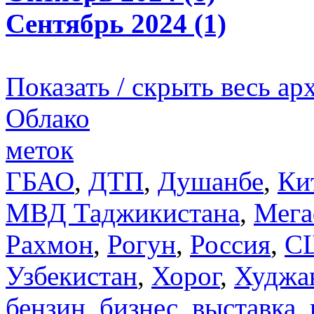
Сентябрь 2024 (1)
Показать / скрыть весь ар
Облако
меток
ГБАО
,
ДТП
,
Душанбе
,
Ки
МВД Таджикистана
,
Мега
Рахмон
,
Рогун
,
Россия
,
С
Узбекистан
,
Хорог
,
Худжа
бензин
,
бизнес
,
выставка
,