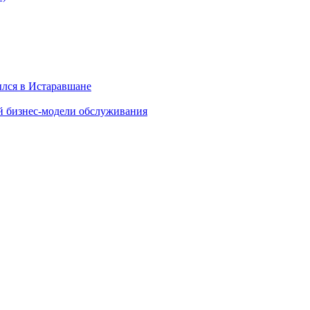
ылся в Истаравшане
й бизнес-модели обслуживания