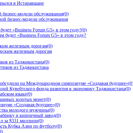
й бизнес-модели обслуживания
(0)
будет «Business Forum G5» в этом году?
(0)
ским железным дорогам
(0)
иков из Таджикистана
(0)
 обсудили на Международном симпозиуме «Создавая будущее»
(0
ций Кувейтского фонда развития в экономику Таджикистана
(0)
рабском языке
(0)
ьшивых золотых монет
(0)
зиуме «Создавая будущее»
(0)
йства молодого мужчины
(0)
фабрику и кирпичный завод
(0)
л за $331 миллион
(0)
сть Кубка Азии по футболу
(0)
0)