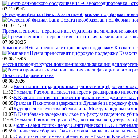
02.11 09:42
Очередной филиал Банк Эсхата преобразован под формат ново
04.10 14:10
Преемственность, перспективы, стратегия на миллионы: каким 
07.09 20:25
Компания Hytera предоставит цифровую поддержку Казахстан
05.08 16:05
Россия проводит курсы повышения квалификации для энергет
Новости.
Таджикистана
08.08.2026
22:12
Воспитание и традиционные ценности в цифровую эпоху
11:32
Эмомали Рахмон высказал интерес к расширению инвести
09:33
В Кувейте состоялась презентация книги «Таджики» на а
08:35
Граждан Пакистана задержали в Душанбе за продажу фал
21:41
Будущее человечества обсудили на Международном симпо
13:07
В Канибадаме задержаны двое по факту загадочного уби
11:05
Эмомали Рахмон открыл в Рудаки школы, кондитерскую 
10:03
Долг «Барки точик» перед Сангтудинской ГЭС-1 перевали
09:59
Юношеская сборная Таджикистана вышла в финальную ча
13:33
Стали известны имена победителей «Евразия-Кинофест»
(