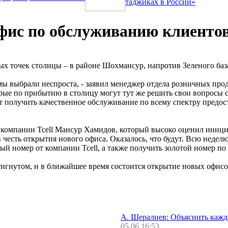
таджиках в России»
ис по обслуживанию клиентов 
ых точек столицы – в районе Шохмансур, напротив Зеленого баз
 мы выбрали неспроста, - заявил менеджер отдела розничных прод
рые по прибытию в столицу могут тут же решить свои вопросы с
т получить качественное обслуживание по всему спектру предос
компании Tcell Мансур Хамидов, который высоко оценил иници
честь открытия нового офиса. Оказалось, что будут. Всю неделю
 номер от компании Tcell, а также получить золотой номер по
достигнутом, и в ближайшее время состоится открытие новых офи
А. Шералиев: Объяснить каж
05.06 16:53