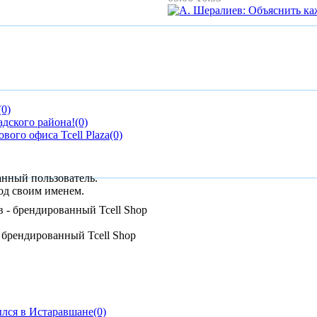
(0)
адского района!
(0)
вого офиса Tcell Plaza
(0)
анный пользователь.
од своим именем.
брендированный Tcell Shop
ылся в Истаравшане
(0)