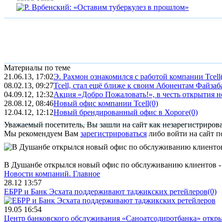
Материалы по теме
21.06.13, 17:02
Э. Рахмон ознакомился с работой компании Tcell
08.02.13, 09:27
Tcell, стал ещё ближе к своим Абонентам Файзаб
04.09.12, 12:32
Акция «Добро Пожаловать!», в честь открытия но
28.08.12, 08:46
Новый офис компании Tcell
(0)
12.04.12, 12:12
Новый брендированный офис в Хороге
(0)
Уважаемый посетитель, Вы зашли на сайт как незарегистриров
Мы рекомендуем Вам
зарегистрироваться
либо войти на сайт п
В Душанбе открылся новый офис по обслуживанию клиентов - 
Новости компаний.
Главное
28.12 13:57
ЕБРР и Банк Эсхата поддерживают таджикских ретейлеров
(0)
19.05 16:54
Центр банковского обслуживания «Саноатсодиротбанка» откр