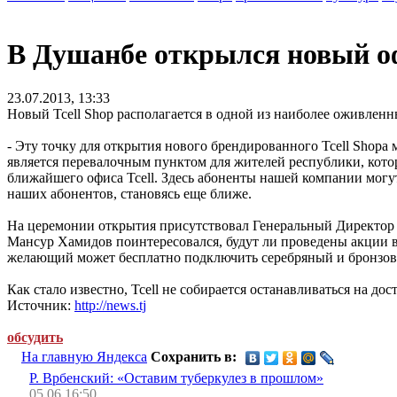
В Душанбе открылся новый оф
23.07.2013, 13:33
Новый Tcell Shop располагается в одной из наиболее оживленн
- Эту точку для открытия нового брендированного Tcell Shopа
является перевалочным пунктом для жителей республики, кото
ближайшего офиса Tcell. Здесь абоненты нашей компании могу
наших абонентов, становясь еще ближе.
На церемонии открытия присутствовал Генеральный Директор 
Мансур Хамидов поинтересовался, будут ли проведены акции в 
желающий может бесплатно подключить серебряный и бронзовый
Как стало известно, Tcell не собирается останавливаться на 
Источник:
http://news.tj
обсудить
На главную Яндекса
Сохранить в:
Р. Врбенский: «Оставим туберкулез в прошлом»
05.06 16:50