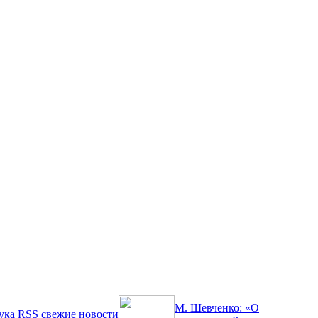
М. Шевченко: «О
ука
RSS
свежие новости