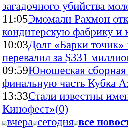
загадочного убийства мо
11:05
Эмомали Рахмон отк
кондитерскую фабрику и 
10:03
Долг «Барки точик»
перевалил за $331 миллио
09:59
Юношеская сборная
финальную часть Кубка А
13:33
Стали известны имен
Кинофест»
(0)
вчера
сегодня
все новос