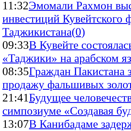
11:32
Эмомали Рахмон выс
инвестиций Кувейтского ф
Таджикистана
(0)
09:33
В Кувейте состоялас
«Таджики» на арабском я
08:35
Граждан Пакистана 
продажу фальшивых золо
21:41
Будущее человечест
симпозиуме «Создавая бу
13:07
В Канибадаме задер