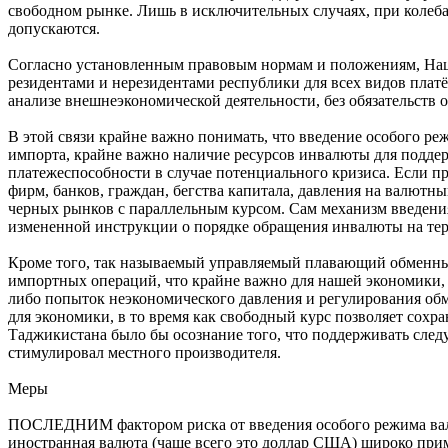
свободном рынке. Лишь в исключительных случаях, при колеба
допускаются.
Согласно установленным правовым нормам и положениям, Нац
резидентами и нерезидентами республики для всех видов платё
анализе внешнеэкономической деятельности, без обязательств
В этой связи крайне важно понимать, что введение особого ре
импорта, крайне важно наличие ресурсов инвалюты для поддер
платежеспособности в случае потенциального кризиса. Если п
фирм, банков, граждан, бегства капитала, давления на валют
черных рынков с параллельным курсом. Сам механизм введения
измененной инструкции о порядке обращения инвалюты на тер
Кроме того, так называемый управляемый плавающий обменный 
импортных операций, что крайне важно для нашей экономики, 
либо попыток неэкономического давления и регулирования обм
для экономики, в то время как свободный курс позволяет сохр
Таджикистана было бы осознание того, что поддерживать след
стимулировал местного производителя.
Меры
ПОСЛЕДНИМ фактором риска от введения особого режима валютно
иностранная валюта (чаще всего это доллар США) широко прим