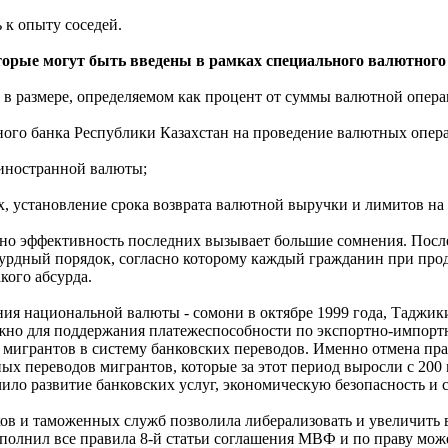
 к опыту соседей.
оторые могут быть введены в рамках специального валютного
а в размере, определяемом как процент от суммы валютной опер
ного банка Республики Казахстан на проведение валютных опер
 иностранной валюты;
х, установление срока возврата валютной выручки и лимитов на
 но эффективность последних вызывает большие сомнения. Посл
сурдный порядок, согласно которому каждый гражданин при про
кого абсурда.
дения национальной валюты - сомони в октябре 1999 года, Тадж
ажно для поддержания платежеспособности по экспортно-импорт
 мигрантов в систему банковских переводов. Именно отмена пр
жных переводов мигрантов, которые за этот период выросли с 2
ечило развитие банковских услуг, экономическую безопасность и
нков и таможенных служб позволила либерализовать и увеличить
полнил все правила 8-й статьи соглашения МВФ и по праву мож