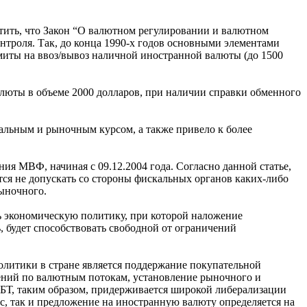
тить, что Закон “О валютном регулировании и валютном
онтроля. Так, до конца 1990-х годов основными элементами
миты на ввоз/вывоз наличной иностранной валюты (до 1500
люты в объеме 2000 долларов, при наличии справки обменного
альным и рыночным курсом, а также привело к более
ния МВФ, начиная с 09.12.2004 года. Согласно данной статье,
ся не допускать со стороны фискальных органов каких-либо
ыночного.
ть экономическую политику, при которой наложение
 будет способствовать свободной от ограничений
литики в стране является поддержание покупательной
ений по валютным потокам, установление рыночного и
НБТ, таким образом, придерживается широкой либерализации
, так и предложение на иностранную валюту определяется на