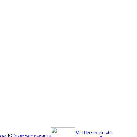
М. Шевченко: «О
ука
RSS
свежие новости