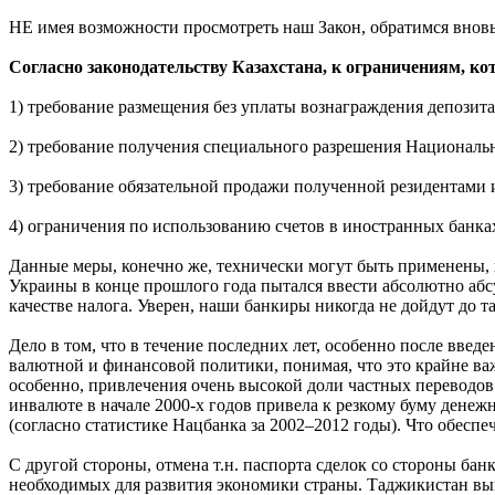
НЕ имея возможности просмотреть наш Закон, обратимся вновь
Согласно законодательству Казахстана, к ограничениям, к
1) требование размещения без уплаты вознаграждения депозит
2) требование получения специального разрешения Националь
3) требование обязательной продажи полученной резидентами
4) ограничения по использованию счетов в иностранных банка
Данные меры, конечно же, технически могут быть применены,
Украины в конце прошлого года пытался ввести абсолютно аб
качестве налога. Уверен, наши банкиры никогда не дойдут до та
Дело в том, что в течение последних лет, особенно после вве
валютной и финансовой политики, понимая, что это крайне в
особенно, привлечения очень высокой доли частных переводов
инвалюте в начале 2000-х годов привела к резкому буму дене
(согласно статистике Нацбанка за 2002–2012 годы). Что обесп
С другой стороны, отмена т.н. паспорта сделок со стороны ба
необходимых для развития экономики страны. Таджикистан вы