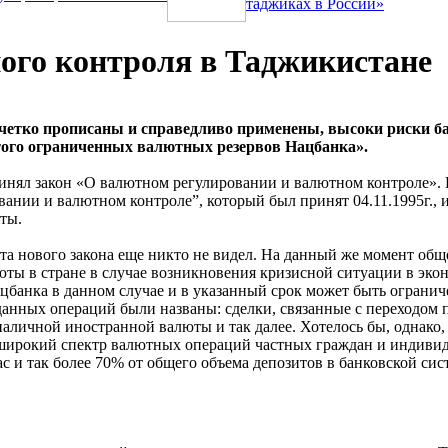
таджиках в России»
ого контроля в Таджикистане
 четко прописаны и справедливо применены, высоки риски ба
того ограниченных валютных резервов Нацбанка».
ял закон «О валютном регулировании и валютном контроле». Не
нии и валютном контроле”, который был принят 04.11.1995г., 
ты.
ста нового закона еще никто не видел. На данный же момент общ
юты в стране в случае возникновения кризисной ситуации в эко
цбанка в данном случае и в указанный срок может быть ограни
анных операций были названы: сделки, связанные с переходом п
аличной иностранной валюты и так далее. Хотелось бы, однако, 
ет широкий спектр валютных операций частных граждан и индиви
с и так более 70% от общего объема депозитов в банковской сис