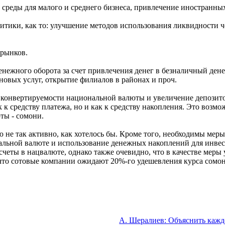
 среды для малого и среднего бизнеса, привлечение иностранны
тики, как то: улучшение методов использования ликвидности че
 рынков.
енежного оборота за счет привлечения денег в безналичный ден
новых услуг, открытие филиалов в районах и проч.
е конвертируемости национальной валюты и увеличение депозит
к средству платежа, но и как к средству накопления. Это возмо
ты - сомони.
ую не так активно, как хотелось бы. Кроме того, необходимы ме
нальной валюте и использование денежных накоплений для инве
четы в нацвалюте, однако также очевидно, что в качестве меры
 что сотовые компании ожидают 20%-го удешевления курса сомо
А. Шералиев: Объяснить каж