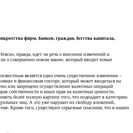
нкротства фирм, банков, граждан, бегства капитала,
ясно, правда, идет ли речь о внесении изменений и
или о совершенно новом законе, который вводит новые
еизвестным является одно очень существенное изменение –
номике и финансовом секторе, который может вводиться на
чено или запрещено осуществление валютных операций
рав собственности и иных прав на валютные ценности,
иметь более полную картину того, что подпадает в категорию
дуальных лиц. А это уже нарушит их свободу вложений,
теме. Кроме того, существуют серьезные опасения, что в наших