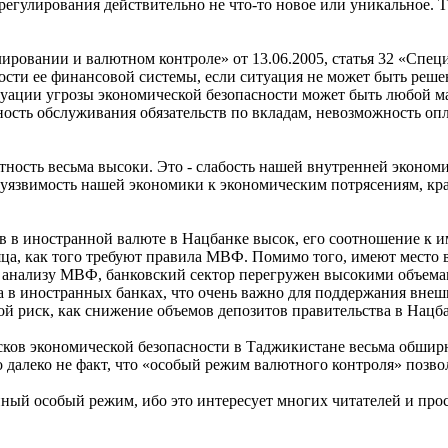
гулирования действительно не что-то новое или уникальное. Т
лировании и валютном контроле» от 13.06.2005, статья 32 «Спе
ости ее финансовой системы, если ситуация не может быть реш
ации угрозы экономической безопасности может быть любой мак
сть обслуживания обязательств по вкладам, невозможность опл
ность весьма высоки. Это - слабость нашей внутренней экономи
 уязвимость нашей экономики к экономическим потрясениям, кр
ов в иностранной валюте в Нацбанке высок, его соотношение к и
яца, как того требуют правила МВФ. Помимо того, имеют место 
о анализу МВФ, банковский сектор перегружен высокими объема
та в иностранных банках, что очень важно для поддержания вн
ой риск, как снижение объемов депозитов правительства в Нацб
исков экономической безопасности в Таджикистане весьма обши
алеко не факт, что «особый режим валютного контроля» позволит
анный особый режим, ибо это интересует многих читателей и про