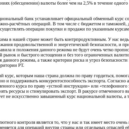
ниях (обесценении) валюты более чем на 2,5% в течение одного
иональный банк устанавливает официальный обменный курс со
жно-расчётных операций. В том числе с бюджетом и таможней, д
 осуществлять операции покупки и продажи по указанным курсам
жима в нашей стране может быть контрпродуктивным. У нас ведь,
жания продовольственной и энергетической безопасности, и пр
равила и положения данного режима не будут очень четко пропи
ный рынок и быстрого истощения и без того ограниченных валю
 данного режима, а также критерии риска и угроз безопасности
ритории РТ.
курс, которым наша страна должна по праву гордиться, помога
но и поддерживать конкурентоспособность экспорта. Согласно 
енного курса по праву «устной инструкции» или «телефонного 
анять ресурсы и стимулировать экспорт. В ракурсе отмеченного 
ует не искусственно завышенный курс национальной валюты, а т
го контроля является то, что у нас и так имеет место очень в
еняется для операций внутри страны или отдельных отраслей е