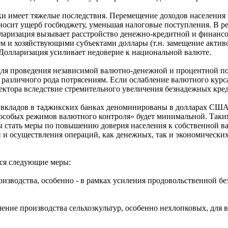
 имеет тяжелые последствия. Перемещение доходов населения 
носит ущерб госбюджету, уменьшая налоговые поступления. В р
ларизация вызывает расстройство денежно-кредитной и финансо
 и хозяйствующими субъектами доллары (т.н. замещение актив
Долларизация усиливает недоверие к национальной валюте.
ля проведения независимой валютно-денежной и процентной по
различного рода потрясениям. Если ослабление валютного курса
сектора вследствие стремительного увеличения безнадежных кре
и вкладов в таджикских банках деноминированы в долларах США
 «особых режимов валютного контроля» будет минимальной. Так
 стать меры по повышению доверия населения к собственной вал
 осуществления операций, как денежных, так и экономических. 
тся следующие меры:
оизводства, особенно - в рамках усиления продовольственной б
ичение производства сельхозкультур, особенно нехлопковых, для