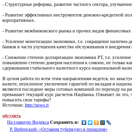
- Структурные реформы, развитие частного сектора, улучшение
- Развитие эффективных инструментов денежно-кредитной поли
корпоративных.
- Развитие межбанковского рынка и прочих видов финансовых
- Усиление монетизации экономики, т.е. сокращение налично-д
банков в части улучшения качества обслуживания и внедрения 
- Снижение степени долларизации экономики РТ, т.е. усилени
повышению степени доверия населения к сомони, не только как 
сдерживания стабильного валютного курса национальной валю
В целом работа по всем этим направлениям ведется, но зачаст
валюте, неуклонное увеличение гарантий по вкладам в нацио
являются последние меры сотовых компаний по переходу на рас
превышает текущий курс расчетов Нацбанка. Означает ли это,
повысить свои тарифы?
Источник:
http://news.tj
обсудить
На главную Яндекса
Сохранить в:
Р. Врбенский: «Оставим туберкулез в прошлом»