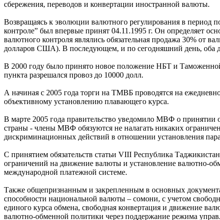
сбережения, переводов и конвертации иностранной валюты.
Возвращаясь к эволюции валютного регулирования в период по
контроле” был впервые принят 04.11.1995 г. Он определяет ос
валютного контроля являлись обязательная продажа 30% от ва
долларов США). В последующем, и по сегодняшний день, оба 
В 2000 году было принято новое положение НБТ и Таможенной
пункта разрешался провоз до 10000 долл.
А начиная с 2005 года торги на ТМВБ проводятся на ежедневн
объективному установлению плавающего курса.
В марте 2005 года правительство уведомило МВФ о принятии обя
страны - члены МВФ обязуются не налагать никаких ограниче
дискриминационных действий в отношении установления пара
С принятием обязательств статьи VIII Республика Таджикиста
ограничений на движение валюты и установление валютно-обме
международной платежной системе.
Также общепризнанным и закрепленным в основных документах
способности национальной валюты – сомони, с учетом свобод
единого курса обмена, свободная конвертация и движение ва
валютно-обменной политики через поддержание режима управля