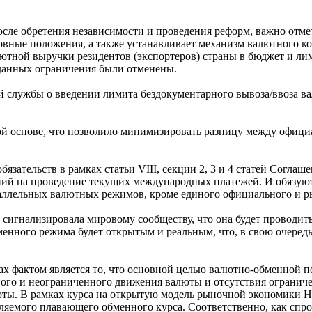
сле обретения независимости и проведения реформ, важно отме
новные положения, а также устанавливает механизм валютного к
лютной выручки резидентов (экспортеров) страны в бюджет и ли
данных ограничения были отменены.
 службы о введении лимита бездокументарного вывоза/ввоза ва
ой основе, что позволило минимизировать разницу между офици
зательств в рамках статьи VIII, секции 2, 3 и 4 статей Соглаше
ний на проведение текущих международных платежей. И обязуют
ллельных валютных режимов, кроме единого официального и р
н сигнализировала мировому сообществу, что она будет проводи
нного режима будет открытым и реальным, что, в свою очередь,
 фактом является то, что основной целью валютно-обменной по
ного и неограниченного движения валюты и отсутствия огранич
люты. В рамках курса на открытую модель рыночной экономики 
емого плавающего обменного курса. Соответственно, как спрос