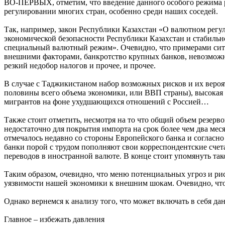
ВО-ПЕРВЫХ, отметим, что введение данного особого режима ре
регулировании многих стран, особенно среди наших соседей.
Так, например, закон Республики Казахстан «О валютном регу
экономической безопасности Республики Казахстан и стабильн
специальный валютный режим». Очевидно, что примерами ситу
внешними факторами, банкротство крупных банков, невозможно
резкий недобор налогов и прочее, и прочее.
В случае с Таджикистаном набор возможных рисков и их вероят
половины всего объема экономики, или ВВП страны), высокая
мигрантов на фоне ухудшающихся отношений с Россией…
Также стоит отметить, несмотря на то что общий объем резерв
недостаточно для покрытия импорта на срок более чем два мес
отмечалось недавно со стороны Европейского банка и согласн
банки порой с трудом пополняют свои корреспондентские сче
переводов в иностранной валюте. В конце стоит упомянуть так
Таким образом, очевидно, что меню потенциальных угроз и р
уязвимости нашей экономики к внешним шокам. Очевидно, что д
Однако вернемся к анализу того, что может включать в себя д
Главное – избежать давления