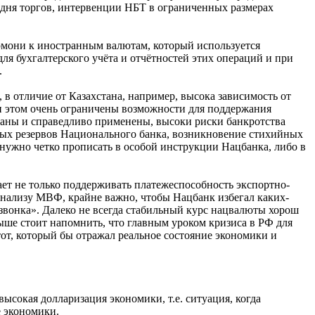
 дня торгов, интервенции НБТ в ограниченных размерах
мони к иностранным валютам, который используется
ля бухгалтерского учёта и отчётностей этих операций и при
.
 в отличие от Казахстана, например, высока зависимость от
и этом очень ограничены возможности для поддержания
саны и справедливо применены, высоки риски банкротства
тных резервов Национального банка, возникновение стихийных
 нужно четко прописать в особой инструкции Нацбанка, либо в
ет не только поддерживать платежеспособность экспортно-
анализу МВФ, крайне важно, чтобы Нацбанк избегал каких-
звонка». Далеко не всегда стабильный курс нацвалюты хорош
выше стоит напомнить, что главным уроком кризиса в РФ для
от, который бы отражал реальное состояние экономики и
ысокая долларизация экономики, т.е. ситуация, когда
ё экономики.