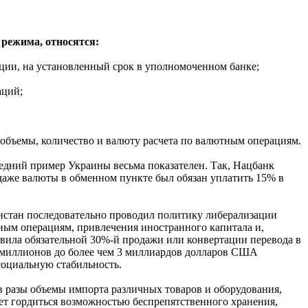
 режима, относятся:
ации, на установленный срок в уполномоченном банке;
аций;
 объемы, количество и валюту расчета по валютным операциям.
едний пример Украины весьма показателен. Так, Нацбанк
даже валюты в обменном пункте был обязан уплатить 15% в
икистан последовательно проводил политику либерализации
ным операциям, привлечения иностранного капитала и,
авила обязательной 30%-й продажи или конвертации перевода в
00 миллионов до более чем 3 миллиардов долларов США
 социальную стабильность.
 в разы объемы импорта различных товаров и оборудования,
ет гордиться возможностью беспрепятственного хранения,