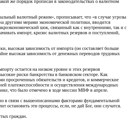
акой же порядок прописан в законодательствах о валютном
циальный валютный режим», прописывает, что «в случае угрозы
ена другими мерами экономической политики, вводится
роэкономический шок, связанный как с внутренними, так и с
ачивать импорт, кризис валютных резервов и поступлений,
ки, высокая зависимость от импорта (он составляет больше
айне высокая зависимость от денежных переводов трудовых
мпорту остается на низком уровне и этих резервов
высокие риски банкротства в банковском секторе. Как
ми просроченных обязательств и кредитов, и коммерческие
ешней платежеспособности и осуществления международных
анке, что было отмечено в ходе миссии МВФ в апреле.
рно в связи с вышеописанными факторами фундаментальной
 остановить эти процессы, если, не дай Бог, они случатся.
стых граждан.