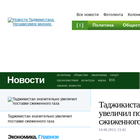
Все новости
Фотолента
Колон
[ i ]
Политика
Общест
Происшествия
Культура
политика
общество
экономика
спорт
Новости
происшествия
культура
наука
RSS
свежие новости
Таджикиста
увеличил п
Таджикистан значительно увеличил
сжиженного
поставки сжиженного газа
14.06.2013, 15:42
Экономика.
Главное