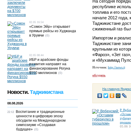
На сегодня порядк
республике исполь
топлива и его пос
начале 2012 года, 
02.05 16:54
Таджикистане дости
«Сомон Эйр» открывает
сжиженный газ был
прямые рейсы из Худжанда
в Урумчи
(0)
Импортом и реализ
Таджикистане зани
крупными из котор
«Фароз», «Зет газ
02.05 08:44
ИБР и арабские фонды
и «Мухаммад Пулод».
развития направят на
Источник:
http://news.tj
финансирование Рогуна
$550 миллионов
(0)
обсудить
На главную Яндек
Новости.
Таджикистана
08.08.2026
Р. Врбе
Воспитание и традиционные
22:12
«Остав
ценности в цифровую эпоху
туберку
обсудили на Международном
прошло
симпозиуме «Создавая
05.06 1
будущее»
(0)