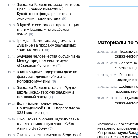
Эмомали Рахмон высказал интерес
11:32
к расширению инвестиций
Кувейтского фонда развития в
экономику Таджикистана
(0)
В Кувейте состоялась презентация
09:33
книги «Таджики» на арабском
языке
(0)
Граждан Пакистана задержали в
08:35
Материалы по т
Душанбе за продажу фальшивых
золотых монет
(0)
Таджикист
20.05.13, 15:33
Будущее человечества обсудили на
сжиженного г
21:41
Международном симпозиуме
Запрет на
04.01.13, 08:27
«Создавая будущее»
(0)
Узбекистан, 
В Канибадаме задержаны двое по
13:07
Рост цен 
19.11.12, 13:20
факту загадочного убийства
предвидится
молодого мужчины
(0)
Дефицит с
17.08.12, 12:58
Эмомали Рахмон открыл в Рудаки
11:05
газозаправоч
школы, кондитерскую фабрику и
кирпичный завод
(0)
В Таджики
25.06.12, 11:18
сжиженного г
Долг «Барки точик» перед
10:03
Сангтудинской ГЭС-1 перевалил за
$331 миллион
(0)
Юношеская сборная Таджикистана
09:59
вышла в финальную часть Кубка
Уважаемый посетитель,
Азии по футболу
незарегистрированный
(0)
Мы рекомендуем Вам
Стали известны имена победителей
13:33
сайт под своим именем