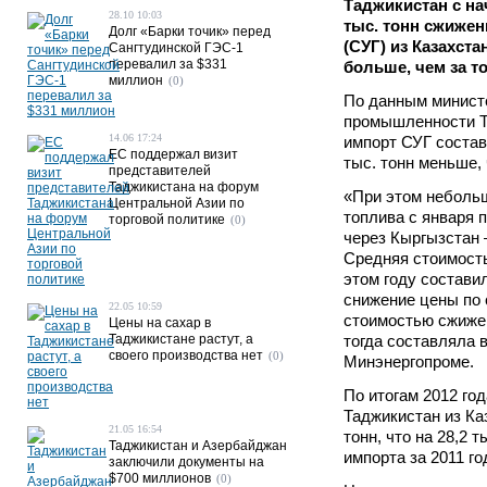
Таджикистан с на
28.10 10:03
тыс. тонн сжижен
Долг «Барки точик» перед
(СУГ) из Казахстан
Сангтудинской ГЭС-1
перевалил за $331
больше, чем за то
миллион
(0)
По данным министе
промышленности Та
14.06 17:24
импорт СУГ состави
ЕС поддержал визит
тыс. тонн меньше, 
представителей
Таджикистана на форум
«При этом небольш
Центральной Азии по
топлива с января п
торговой политике
(0)
через Кыргызстан –
Средняя стоимость
этом году состави
снижение цены по 
22.05 10:59
стоимостью сжиженн
Цены на сахар в
Таджикистане растут, а
тогда составляла в
своего производства нет
(0)
Минэнергопроме.
По итогам 2012 год
Таджикистан из Ка
21.05 16:54
тонн, что на 28,2 
Таджикистан и Азербайджан
импорта за 2011 го
заключили документы на
$700 миллионов
(0)