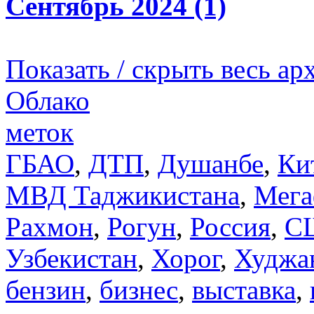
Сентябрь 2024 (1)
Показать / скрыть весь ар
Облако
меток
ГБАО
,
ДТП
,
Душанбе
,
Ки
МВД Таджикистана
,
Мега
Рахмон
,
Рогун
,
Россия
,
С
Узбекистан
,
Хорог
,
Худжа
бензин
,
бизнес
,
выставка
,