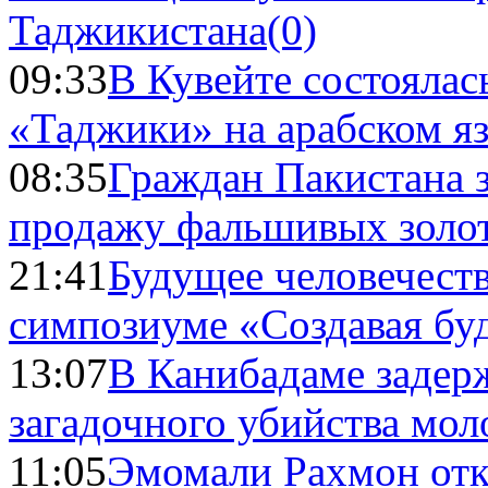
Таджикистана
(0)
09:33
В Кувейте состоялас
«Таджики» на арабском я
08:35
Граждан Пакистана 
продажу фальшивых золо
21:41
Будущее человечест
симпозиуме «Создавая бу
13:07
В Канибадаме задер
загадочного убийства мо
11:05
Эмомали Рахмон отк