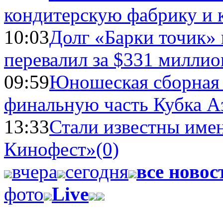
кондитерскую фабрику и 
10:03
Долг «Барки точик»
перевалил за $331 миллио
09:59
Юношеская сборная
финальную часть Кубка А
13:33
Стали известны имен
Кинофест»
(0)
вчера
сегодня
все новос
фото
Live