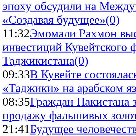
эпоху обсудили на Межд
«Создавая будущее»
(0)
11:32
Эмомали Рахмон выс
инвестиций Кувейтского ф
Таджикистана
(0)
09:33
В Кувейте состоялас
«Таджики» на арабском я
08:35
Граждан Пакистана 
продажу фальшивых золо
21:41
Будущее человечест