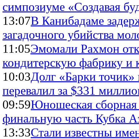
симпозиуме «Создавая бу
13:07
В Канибадаме задер
загадочного убийства мо
11:05
Эмомали Рахмон отк
кондитерскую фабрику и 
10:03
Долг «Барки точик»
перевалил за $331 миллио
09:59
Юношеская сборная
финальную часть Кубка А
13:33
Стали известны имен