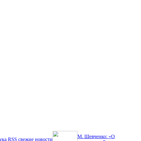
М. Шевченко: «О
ука
RSS
свежие новости