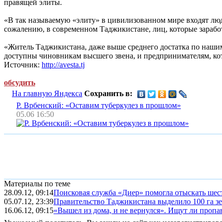
правящей элиты.
«В так называемую «элиту» в цивилизованном мире входят люд
сожалению, в современном Таджикистане, лиц, которые заработ
«Житель Таджикистана, даже выше среднего достатка по нашим 
доступны чиновникам высшего звена, и предпринимателям, кото
Источник:
http://avesta.tj
обсудить
На главную Яндекса
Сохранить в:
Р. Врбенский: «Оставим туберкулез в прошлом»
05.06 16:50
Материалы по теме
28.09.12, 09:14
Поисковая служба «Диер» помогла отыскать шес
05.07.12, 23:39
Правительство Таджикистана выделило 100 га з
16.06.12, 09:15
«Вышел из дома, и не вернулся». Ищут ли проп