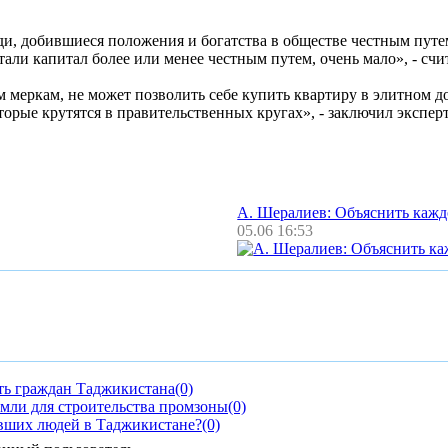
и, добившиеся положения и богатства в обществе честным путе
али капитал более или менее честным путем, очень мало», - счи
меркам, не может позволить себе купить квартиру в элитном до
рые крутятся в правительственных кругах», - заключил эксперт
А. Шералиев: Объяснить каж
05.06 16:53
ть граждан Таджикистана
(0)
емли для строительства промзоны
(0)
авших людей в Таджикистане?
(0)