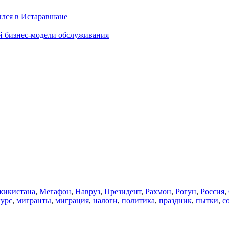
ылся в Истаравшане
й бизнес-модели обслуживания
икистана
,
Мегафон
,
Навруз
,
Президент
,
Рахмон
,
Рогун
,
Россия
,
курс
,
мигранты
,
миграция
,
налоги
,
политика
,
праздник
,
пытки
,
с