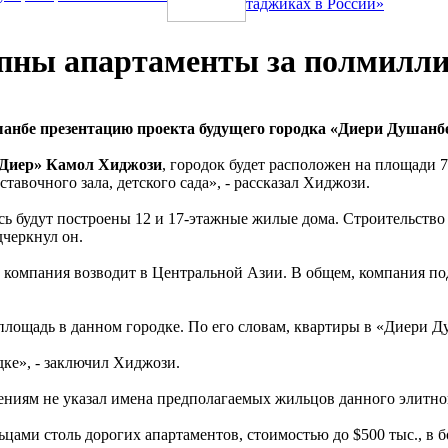
таджиках в России»
упны апартаменты за полмилли
нбе презентацию проекта будущего городка «Диери Душанбе
 Диер» Камол Хиджози
, городок будет расположен на площади 
тавочного зала, детского сада», - рассказал Хиджози.
сь будут построены 12 и 17-этажные жилые дома. Строительство 
дчеркнул он.
омпания возводит в Центральной Азии. В общем, компания подп
ощадь в данном городке. По его словам, квартиры в «Диери Душ
дке», - заключил Хиджози.
ниям не указал имена предполагаемых жильцов данного элитног
ами столь дорогих апартаментов, стоимостью до $500 тыс., в б