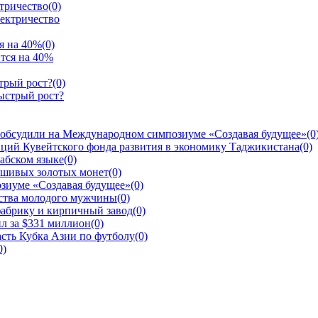
ктричество
(0)
я на 40%
(0)
трый рост?
(0)
 обсудили на Международном симпозиуме «Создавая будущее»
(0
ций Кувейтского фонда развития в экономику Таджикистана
(0)
рабском языке
(0)
ьшивых золотых монет
(0)
зиуме «Создавая будущее»
(0)
йства молодого мужчины
(0)
фабрику и кирпичный завод
(0)
л за $331 миллион
(0)
сть Кубка Азии по футболу
(0)
0)