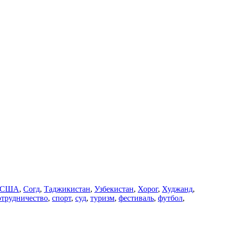
США
,
Согд
,
Таджикистан
,
Узбекистан
,
Хорог
,
Худжанд
,
отрудничество
,
спорт
,
суд
,
туризм
,
фестиваль
,
футбол
,