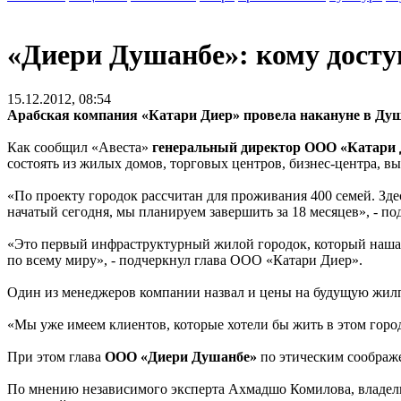
«Диери Душанбе»: кому дост
15.12.2012, 08:54
Арабская компания «Катари Диер» провела накануне в Душа
Как сообщил «Авеста»
генеральный директор ООО «Катари
состоять из жилых домов, торговых центров, бизнес-центра, выс
«По проекту городок рассчитан для проживания 400 семей. Зде
начатый сегодня, мы планируем завершить за 18 месяцев», - по
«Это первый инфраструктурный жилой городок, который наша к
по всему миру», - подчеркнул глава ООО «Катари Диер».
Один из менеджеров компании назвал и цены на будущую жилпл
«Мы уже имеем клиентов, которые хотели бы жить в этом горо
При этом глава
ООО «Диери Душанбе»
по этическим соображе
По мнению независимого эксперта Ахмадшо Комилова, владельц