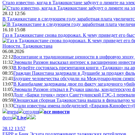
Стало известно, когда в Таджикистане забудут о лимите на эле
28.12 12:56
В Таджикистане в следующем году заработная плата увеличитс
16.10 15:08
Газ в Таджикистане снова подорожал. К чему приведет его быс
Новости.
Таджикистана
06.08.2026
22:12
Воспитание и традиционные ценности в цифровую эпоху
11:32
Эмомали Рахмон высказал интерес к расширению инвести
09:33
В Кувейте состоялась презентация книги «Таджики» на а
08:35
Граждан Пакистана задержали в Душанбе за продажу фал
21:41
Будущее человечества обсудили на Международном симпо
13:07
В Канибадаме задержаны двое по факту загадочного уби
11:05
Эмомали Рахмон открыл в Рудаки школы, кондитерскую 
10:03
Долг «Барки точик» перед Сангтудинской ГЭС-1 перевали
09:59
Юношеская сборная Таджикистана вышла в финальную ча
13:33
Стали известны имена победителей «Евразия-Кинофест»
(
вчера
сегодня
все новости
фото
Live
28.12 13:57
ЕБРР и Банк Эсхата поддерживают таджикских ретейлеров