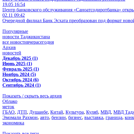
19.05 16:54
Центр банковского обслуживания «Саноатсодиротбанка» откр
02.11 09:42
Очередной филиал Банк Эсхата преобразован под формат ново
Популярные
новости Таджикистана
все новости
вчера
сегодня
Архив
новостей
Декабрь 2025 (1)
Июнь 2025 (1)
Февраль 2025 (1)
Ноябрь 2024 (5)
Октябрь 2024 (6)
Сентябрь 2024 (1)
Показать / скрыть весь архив
Облако
меток
ГБАО
,
ДТП
,
Душанбе
,
Китай
,
Культура
,
Куляб
,
МВД
,
МВД Тадж
Эмомали Рахмон
,
авто
,
бензин
,
бизнес
,
выставка
,
граница
,
кон
экономика
Показать все теги