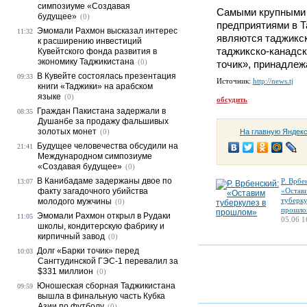
симпозиуме «Создавая
Самыми крупными
будущее»
(0)
предприятиями в Т
Эмомали Рахмон высказал интерес
11:32
являются таджикс
к расширению инвестиций
таджикско-канадск
Кувейтского фонда развития в
экономику Таджикистана
(0)
точик», принадлеж
В Кувейте состоялась презентация
09:33
Источник:
http://news.tj
книги «Таджики» на арабском
языке
(0)
обсудить
Граждан Пакистана задержали в
08:35
Душанбе за продажу фальшивых
золотых монет
(0)
На главную Яндек
Будущее человечества обсудили на
21:41
Международном симпозиуме
«Создавая будущее»
(0)
В Канибадаме задержаны двое по
Р. Врбе
13:07
факту загадочного убийства
«Остав
туберку
молодого мужчины
(0)
прошло
Эмомали Рахмон открыл в Рудаки
11:05
05.06 1
школы, кондитерскую фабрику и
кирпичный завод
(0)
Долг «Барки точик» перед
10:03
Сангтудинской ГЭС-1 перевалил за
$331 миллион
(0)
Юношеская сборная Таджикистана
09:59
вышла в финальную часть Кубка
Азии по футболу
(0)