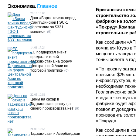
Экономика.
Главное
Британская компа
28.10 10:03
строительство з
Долг «Барки точик» перед
фабрики на золо
Сангтудинской ГЭС-1
«Покруд».Компан
перевалил за $331
миллион
(0)
строительные раб
Как сообщили «АП
компания Kryso в 
14.06 17:24
ЕС поддержал визит
мощность завода с
представителей
тонны золота в го
Таджикистана на форум
Центральной Азии по
«По проекту затра
торговой политике
(0)
превысят $25 млн.
инфраструктура, д
необходимая техни
Геологические раб
22.05 10:59
ввода в эксплуата
Цены на сахар в
фабрике будет аф
Таджикистане растут, а
своего производства нет
(0)
позволит доводить
производить золоты
«Покруд».
21.05 16:54
Как сообщили в ко
Таджикистан и Азербайджан
для развития предп