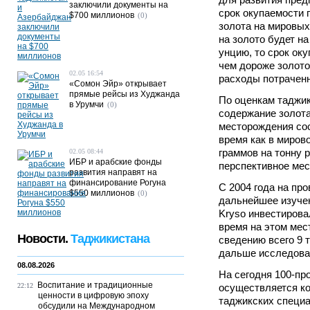
заключили документы на
срок окупаемости 
$700 миллионов
(0)
золота на мировых
на золото будет на
унцию, то срок оку
чем дороже золото
02.05 16:54
расходы потраченн
«Сомон Эйр» открывает
прямые рейсы из Худжанда
По оценкам таджик
в Урумчи
(0)
содержание золота
месторождения сос
время как в миров
граммов на тонну 
02.05 08:44
ИБР и арабские фонды
перспективное ме
развития направят на
финансирование Рогуна
С 2004 года на пр
$550 миллионов
(0)
дальнейшее изуче
Kryso инвестирова
время на этом мес
Новости.
Таджикистана
сведению всего 9 т
дальше исследова
08.08.2026
На сегодня 100-пр
Воспитание и традиционные
22:12
осуществляется ко
ценности в цифровую эпоху
таджикских специа
обсудили на Международном