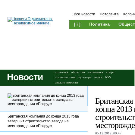
Все новости
Фотолента
Колон
[ i ]
Политика
Общест
Происшествия
Культура
политика
общество
экономика
спорт
Новости
происшествия
культура
наука
RSS
свежие новости
Британская
конца 2013 
строительст
Британская компания до конца 2013 года
завершит строительство завода на
месторожде
месторождении «Покруд»
05.12.2012, 09:47