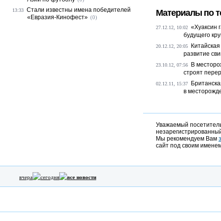
Стали известны имена победителей
13:33
Материалы по т
«Евразия-Кинофест»
(0)
«Хуаксин 
27.12.12, 10:02
будущего кру
Китайская
20.12.12, 20:05
развитие сви
В месторо
23.10.12, 07:56
строят пере
Британска
02.12.11, 15:37
в месторожде
Уважаемый посетитель,
незарегистрированный
Мы рекомендуем Вам
сайт под своим именем
вчера
сегодня
все новости