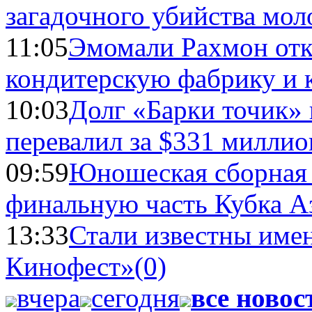
загадочного убийства мо
11:05
Эмомали Рахмон отк
кондитерскую фабрику и 
10:03
Долг «Барки точик»
перевалил за $331 миллио
09:59
Юношеская сборная
финальную часть Кубка А
13:33
Стали известны имен
Кинофест»
(0)
вчера
сегодня
все новос