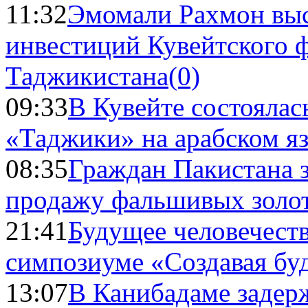
11:32
Эмомали Рахмон выс
инвестиций Кувейтского ф
Таджикистана
(0)
09:33
В Кувейте состоялас
«Таджики» на арабском я
08:35
Граждан Пакистана 
продажу фальшивых золо
21:41
Будущее человечест
симпозиуме «Создавая бу
13:07
В Канибадаме задер