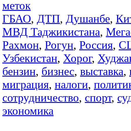
меток
ГБАО
,
ДТП
,
Душанбе
,
Ки
МВД Таджикистана
,
Мега
Рахмон
,
Рогун
,
Россия
,
С
Узбекистан
,
Хорог
,
Худжа
бензин
,
бизнес
,
выставка
,
миграция
,
налоги
,
полити
сотрудничество
,
спорт
,
су
экономика