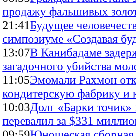
продажу фальшивых золо
21:41
Будущее человечест
симпозиуме «Создавая бу
13:07
В Канибадаме задер
загадочного убийства мо
11:05
Эмомали Рахмон отк
кондитерскую фабрику и 
10:03
Долг «Барки точик»
перевалил за $331 миллио
09:59
Юношеская сборная