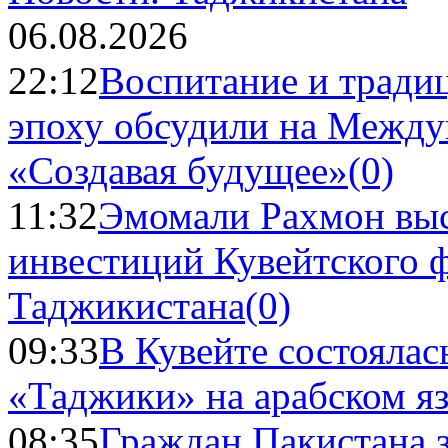
06.08.2026
22:12
Воспитание и тради
эпоху обсудили на Межд
«Создавая будущее»
(0)
11:32
Эмомали Рахмон выс
инвестиций Кувейтского ф
Таджикистана
(0)
09:33
В Кувейте состоялас
«Таджики» на арабском я
08:35
Граждан Пакистана 