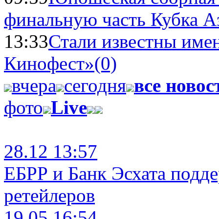
финальную часть Кубка А
13:33
Стали известны имен
Кинофест»
(0)
вчера
сегодня
все новос
фото
Live
28.12 13:57
ЕБРР и Банк Эсхата подд
ретейлеров
19.05 16:54