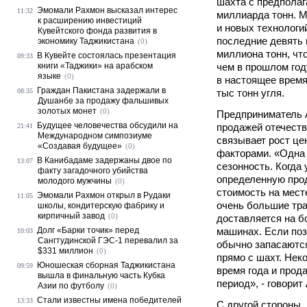
шахта с предполаг
Эмомали Рахмон высказал интерес
11:32
миллиарда тонн. 
к расширению инвестиций
и новых технологи
Кувейтского фонда развития в
последние девять 
экономику Таджикистана
(0)
миллиона тонн, чт
В Кувейте состоялась презентация
09:33
книги «Таджики» на арабском
чем в прошлом год
языке
(0)
в настоящее время
Граждан Пакистана задержали в
08:35
тыс тонн угля.
Душанбе за продажу фальшивых
золотых монет
(0)
Предприниматель 
Будущее человечества обсудили на
продажей отечеств
21:41
Международном симпозиуме
связывает рост це
«Создавая будущее»
(0)
факторами. «Одна 
В Канибадаме задержаны двое по
13:07
сезонность. Когда
факту загадочного убийства
определенную прод
молодого мужчины
(0)
стоимость на мест
Эмомали Рахмон открыл в Рудаки
11:05
очень большие тра
школы, кондитерскую фабрику и
кирпичный завод
(0)
доставляется на 
Долг «Барки точик» перед
машинах. Если поз
10:03
Сангтудинской ГЭС-1 перевалил за
обычно запасаются
$331 миллион
(0)
прямо с шахт. Нек
Юношеская сборная Таджикистана
09:59
время года и прод
вышла в финальную часть Кубка
период», - говорит
Азии по футболу
(0)
Стали известны имена победителей
13:33
С другой стороны