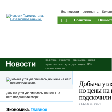
Все новости
Фотолента
Колон
[ i ]
Политика
Общест
Происшествия
Культура
политика
общество
экономика
спорт
Новости
происшествия
культура
наука
RSS
свежие новости
Добыча угля
но цены на 
Добыча угля увеличилась, но цены на
подскочили
него подскочили вверх
04.12.2019, 16:04
Экономика.
Главное