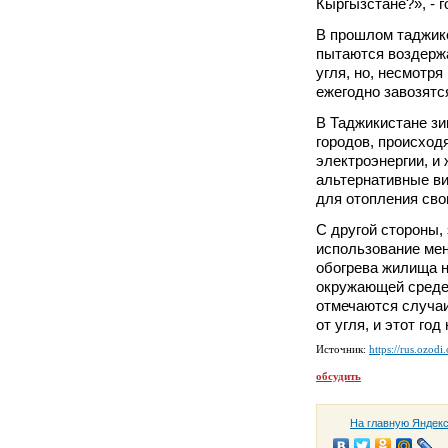
Кыргызстане?», - 
В прошлом таджикс
пытаются воздержа
угля, но, несмотря
ежегодно завозятс
В Таджикистане зи
городов, происход
электроэнергии, и
альтернативные ви
для отопления сво
С другой стороны, 
использование мен
обогрева жилища 
окружающей среде.
отмечаются случаи
от угля, и этот го
Источник:
https://rus.ozodi
обсудить
На главную Яндек