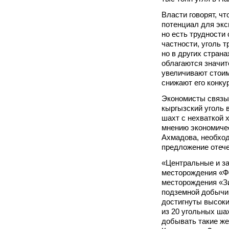
Власти говорят, чт
потенциал для экс
но есть трудности 
частности, уголь т
но в других страна
облагаются значи
увеличивают стоим
снижают его конку
Экономисты связы
кыргызский уголь 
шахт с нехваткой 
мнению экономиче
Ахмадова, необхо
предложение отече
«Центральные и з
месторождения «Фо
месторождения «З
подземной добычи,
достигнуты высок
из 20 угольных ша
добывать такие же