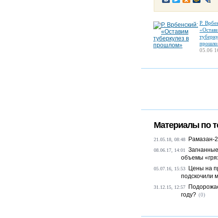
Р. Врбе
«Остав
туберку
прошло
05.06 1
Материалы по т
Рамазан-2
21.05.18, 08:48
Загнанные
08.06.17, 14:01
объемы «гря
Цены на п
05.07.16, 15:53
подскочили 
Подорожае
31.12.15, 12:57
году?
(0)