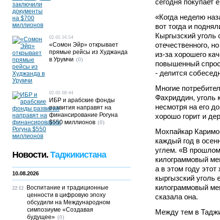
сегодня покупает е
«Когда неделю наз
вот тогда и поднял
Кыргызский уголь 
02.05 16:54
отечественного, н
«Сомон Эйр» открывает
прямые рейсы из Худжанда
из-за хорошего ка
в Урумчи
(0)
повышенный спрос 
- делится собеседн
Многие потребител
02.05 08:44
Фахриддин, уголь 
ИБР и арабские фонды
несмотря на его до
развития направят на
финансирование Рогуна
хорошо горит и дер
$550 миллионов
(0)
Мохпайкар Каримо
каждый год в осен
углем. «В прошлом
Новости.
Таджикистана
килограммовый меш
а в этом году этот
10.08.2026
кыргызский уголь е
килограммовый меш
Воспитание и традиционные
22:12
ценности в цифровую эпоху
сказала она.
обсудили на Международном
симпозиуме «Создавая
Между тем в Таджи
будущее»
(0)