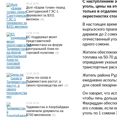
С наступлением 
28.10 10:03
уголь, цены на э
Долг «Барки точик» перед
только в отдален
Сангтудинской ГЭС-1
перевалил за $331
окрестностях сто
миллион
(0)
В настоящее время
кыргызского произ
14.06 17:24
дирамов до 2 сомон
ЕС поддержал визит
отечественный уго
представителей
одного сомони.
Таджикистана на форум
Центральной Азии по
Жители обеспокое
торговой политике
(0)
топлива на 50-70 
оправдание указы
транспортные расх
22.05 10:59
Житель района Ру
Цены на сахар в
ежедневно использ
Таджикистане растут, а
для своей пекарни
своего производства нет
(0)
Он говорит, что ис
чтобы печь дольше
Фахриддин обеспок
21.05 16:54
Таджикистан и Азербайджан
его словам, если 
заключили документы на
уголь по 1 сомони 
$700 миллионов
(0)