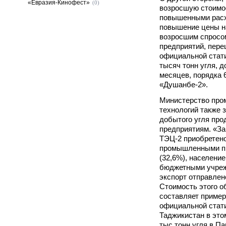
«Евразия-Кинофест»
(0)
возросшую стоимос
повышенными расхо
повышение цены на
возросшим спрос
предприятий, пере
официальной стати
тысяч тонн угля, 
месяцев, порядка 
«Душанбе-2».
Министерство про
технологий также 
добытого угля пр
предприятиям. «За
ТЭЦ-2 приобретено
промышленными пр
(32,6%), населением
бюджетными учрежд
экспорт отправлено
Стоимость этого о
составляет пример
официальной стати
Таджикистан в это
тыс тонн угля в Па