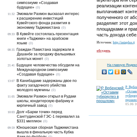
симпозиуме «Создавая
реализации контен
будущее»
(0)
выплачивает конте
Эмомали Рахмон высказал интерес
11:32
полученного от аб
к расширению инвестиций
разделяет этот д
Кувейтского фонда развития в
экономику Таджикистана
(0)
площадками и пра
В Кувейте состоялась презентация
часть дохода себе
09:33
книги «Таджики» на арабском
Источник:
http://asiaplus.tj
языке
(0)
Граждан Пакистана задержали в
08:35
обсудить
Душанбе за продажу фальшивых
золотых монет
(0)
Будущее человечества обсудили на
На главную Яндек
21:41
Международном симпозиуме
«Создавая будущее»
(0)
В Канибадаме задержаны двое по
13:07
факту загадочного убийства
Р. Врбе
молодого мужчины
(0)
«Остав
туберку
Эмомали Рахмон открыл в Рудаки
11:05
прошло
школы, кондитерскую фабрику и
05.06 1
кирпичный завод
(0)
Долг «Барки точик» перед
10:03
Сангтудинской ГЭС-1 перевалил за
$331 миллион
(0)
Юношеская сборная Таджикистана
09:59
вышла в финальную часть Кубка
Азии по футболу
(0)