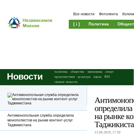
Все новости
Фотолента
Колон
[ i ]
Политика
Общест
Происшествия
Культура
политика
общество
экономика
спорт
Новости
происшествия
культура
наука
RSS
свежие новости
Антимонопо
определила
на рынке ко
Антимонопольная служба определила
монополистов на рынке контент-услуг
Таджикиста
Таджикистана
13.06.2019, 17:50