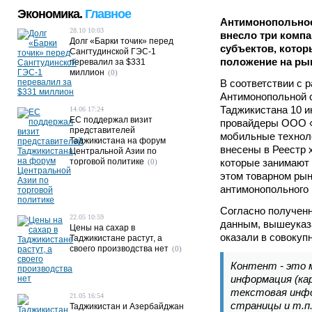
Экономика.
Главное
Антимонопольное
28.10 10:03
внесло три комп
Долг «Барки точик» перед
субъектов, кото
Сангтудинской ГЭС-1
положение на рын
перевалил за $331
миллион
(0)
В соответствии с 
Антимонопольной 
Таджикистана 10 ию
14.06 17:24
ЕС поддержал визит
провайдеры ООО 
представителей
мобильные технол
Таджикистана на форум
внесены в Реестр 
Центральной Азии по
торговой политике
которые занимают
(0)
этом товарном рын
антимонопольного 
Согласно получен
22.05 10:59
данным, вышеуказа
Цены на сахар в
оказали в совокупн
Таджикистане растут, а
своего производства нет
(0)
Контент - это 
информация (ка
текстовая инф
21.05 16:54
страницы и т.п.
Таджикистан и Азербайджан