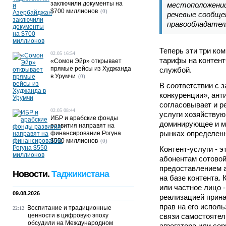
заключили документы на
местоположении,
$700 миллионов
(0)
речевые сообще
правообладател
Теперь эти три ко
02.05 16:54
тарифы на контент
«Сомон Эйр» открывает
прямые рейсы из Худжанда
службой.
в Урумчи
(0)
В соответствии с 
конкуренции», ант
согласовывает и р
02.05 08:44
услуги хозяйству
ИБР и арабские фонды
доминирующее и м
развития направят на
рынках определенн
финансирование Рогуна
$550 миллионов
(0)
Контент-услуги - 
абонентам сотовой
предоставлением а
Новости.
Таджикистана
на базе контента. 
или частное лицо 
09.08.2026
реализацией прин
прав на его испол
Воспитание и традиционные
22:12
ценности в цифровую эпоху
связи самостоятел
обсудили на Международном
агрегатора или се