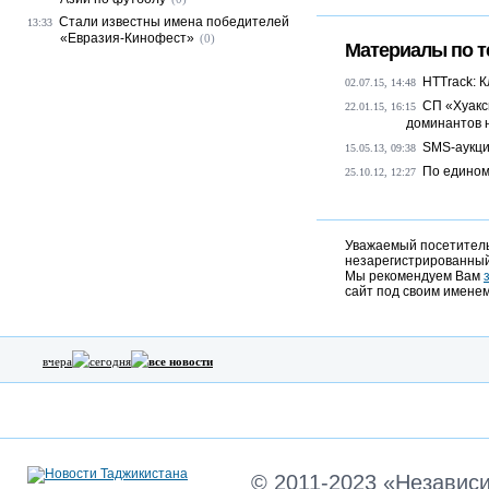
Стали известны имена победителей
13:33
«Евразия-Кинофест»
(0)
Материалы по т
HTTrack: 
02.07.15, 14:48
СП «Хуакс
22.01.15, 16:15
доминантов 
SMS-аукци
15.05.13, 09:38
По едином
25.10.12, 12:27
Уважаемый посетитель,
незарегистрированный
Мы рекомендуем Вам
сайт под своим именем
вчера
сегодня
все новости
© 2011-2023 «Независ