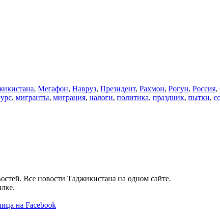
икистана
,
Мегафон
,
Навруз
,
Президент
,
Рахмон
,
Рогун
,
Россия
,
курс
,
мигранты
,
миграция
,
налоги
,
политика
,
праздник
,
пытки
,
с
остей. Все новости Таджикистана на одном сайте.
лке.
ица на Facebook