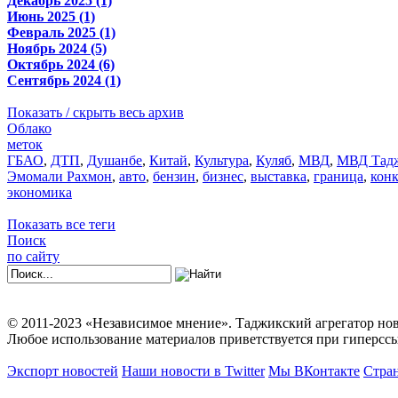
Декабрь 2025 (1)
Июнь 2025 (1)
Февраль 2025 (1)
Ноябрь 2024 (5)
Октябрь 2024 (6)
Сентябрь 2024 (1)
Показать / скрыть весь архив
Облако
меток
ГБАО
,
ДТП
,
Душанбе
,
Китай
,
Культура
,
Куляб
,
МВД
,
МВД Тадж
Эмомали Рахмон
,
авто
,
бензин
,
бизнес
,
выставка
,
граница
,
кон
экономика
Показать все теги
Поиск
по сайту
© 2011-2023 «Независимое мнение». Таджикский агрегатор нов
Любое использование материалов приветствуется при гиперссы
Экспорт новостей
Наши новости в Twitter
Мы ВКонтакте
Стран