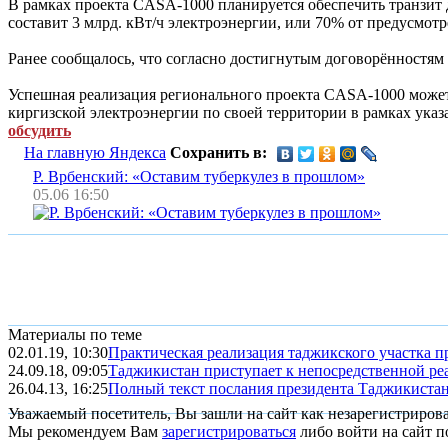
В рамках проекта CASA-1000 планируется обеспечить транзит 
составит 3 млрд. кВт/ч электроэнергии, или 70% от предусмот
Ранее сообщалось, что согласно достигнутым договорённостям 
Успешная реализация регионального проекта CASA-1000 может 
киргизской электроэнергии по своей территории в рамках указ
обсудить
На главную Яндекса
Сохранить в:
Р. Врбенский: «Оставим туберкулез в прошлом»
05.06 16:50
Материалы по теме
02.01.19, 10:30
Практическая реализация таджикского участка пр
24.09.18, 09:05
Таджикистан приступает к непосредственной р
26.04.13, 16:25
Полный текст послания президента Таджикиста
Уважаемый посетитель, Вы зашли на сайт как незарегистриров
Мы рекомендуем Вам
зарегистрироваться
либо войти на сайт п