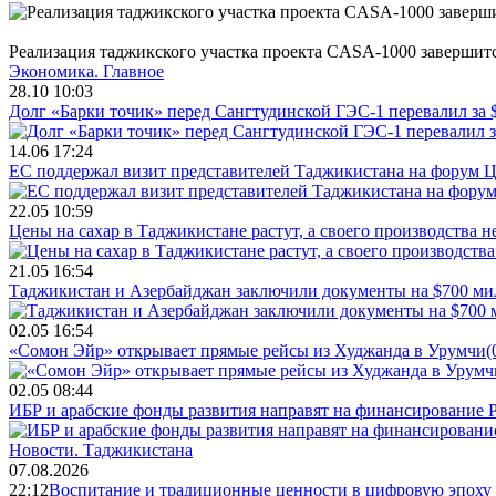
Реализация таджикского участка проекта CASA-1000 завершитс
Экономика.
Главное
28.10 10:03
Долг «Барки точик» перед Сангтудинской ГЭС-1 перевалил за
14.06 17:24
ЕС поддержал визит представителей Таджикистана на форум Ц
22.05 10:59
Цены на сахар в Таджикистане растут, а своего производства н
21.05 16:54
Таджикистан и Азербайджан заключили документы на $700 м
02.05 16:54
«Сомон Эйр» открывает прямые рейсы из Худжанда в Урумчи
(
02.05 08:44
ИБР и арабские фонды развития направят на финансирование 
Новости.
Таджикистана
07.08.2026
22:12
Воспитание и традиционные ценности в цифровую эпоху