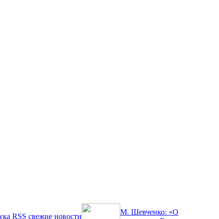
М. Шевченко: «О
ука
RSS
свежие новости