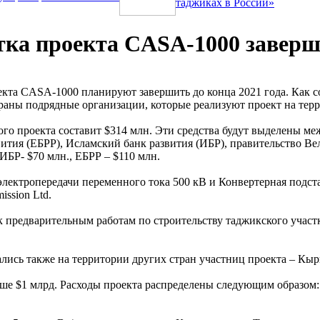
таджиках в России»
тка проекта CASA-1000 заверши
екта CASA-1000 планируют завершить до конца 2021 года. Как 
раны подрядные организации, которые реализуют проект на тер
ого проекта составит $314 млн. Эти средства будут выделены 
ития (ЕБРР), Исламский банк развития (ИБР), правительство Ве
ИБР- $70 млн., ЕБРР – $110 млн.
электропередачи переменного тока 500 кВ и Конвертерная подст
ssion Ltd.
к предварительным работам по строительству таджикского учас
лись также на территории других стран участниц проекта – Кыр
ыше $1 млрд. Расходы проекта распределены следующим образом: