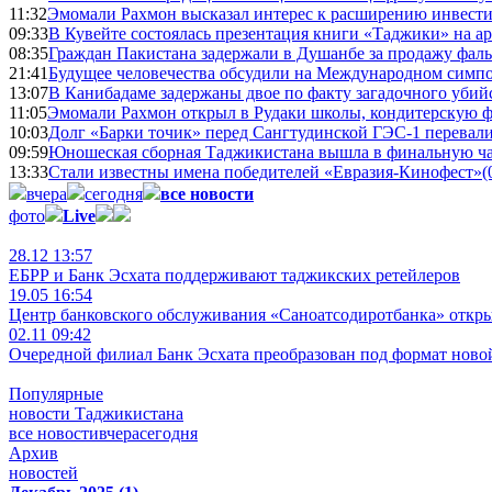
11:32
Эмомали Рахмон высказал интерес к расширению инвести
09:33
В Кувейте состоялась презентация книги «Таджики» на а
08:35
Граждан Пакистана задержали в Душанбе за продажу фал
21:41
Будущее человечества обсудили на Международном симпо
13:07
В Канибадаме задержаны двое по факту загадочного уби
11:05
Эмомали Рахмон открыл в Рудаки школы, кондитерскую 
10:03
Долг «Барки точик» перед Сангтудинской ГЭС-1 перевали
09:59
Юношеская сборная Таджикистана вышла в финальную ча
13:33
Стали известны имена победителей «Евразия-Кинофест»
(
вчера
сегодня
все новости
фото
Live
28.12 13:57
ЕБРР и Банк Эсхата поддерживают таджикских ретейлеров
19.05 16:54
Центр банковского обслуживания «Саноатсодиротбанка» откр
02.11 09:42
Очередной филиал Банк Эсхата преобразован под формат ново
Популярные
новости Таджикистана
все новости
вчера
сегодня
Архив
новостей