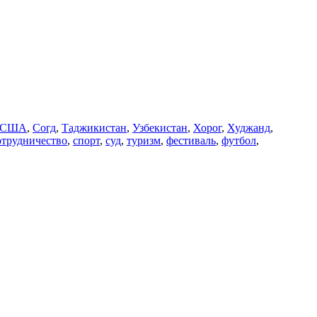
США
,
Согд
,
Таджикистан
,
Узбекистан
,
Хорог
,
Худжанд
,
отрудничество
,
спорт
,
суд
,
туризм
,
фестиваль
,
футбол
,