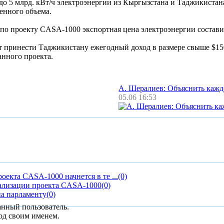
до 5 млрд. кВт/ч электроэнергии из Кыргызстана и Таджикистан
ренного объема.
по проекту CASA-1000 экспортная цена электроэнергии составит 
принести Таджикистану ежегодный доход в размере свыше $150 
анного проекта.
А. Шералиев: Объяснить каж
05.06 16:53
оекта CASA-1000 начнется в те ...
(0)
еализации проекта CASA-1000
(0)
на парламенту
(0)
анный пользователь.
од своим именем.