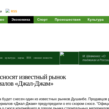
ки
RSS
во
Экономика
Спорт
Происшествия
Культура
М. Шевченко: «О
ия
культура
наука
RSS
свежие новости
таджиках в Росси
сносят известный рынок
иалов «Джал-Джам»
да будет снесен один из известных рынков Душанбе. Продавцов
ериалов «Джал-Джам» предупредили о его скором сносе. "Офиц
 о сносе крупнейшего в городе рынка строительных материалов