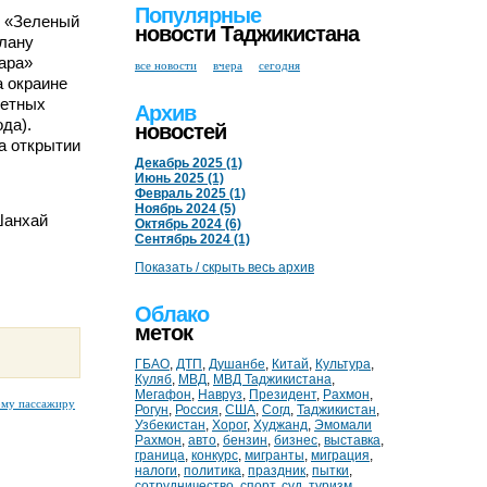
Популярные
к «Зеленый
новости Таджикистана
плану
ара»
все новости
вчера
сегодня
а окраине
жетных
Архив
да).
новостей
а открытии
Декабрь 2025 (1)
Июнь 2025 (1)
Февраль 2025 (1)
Ноябрь 2024 (5)
Шанхай
Октябрь 2024 (6)
Сентябрь 2024 (1)
Показать / скрыть весь архив
Облако
меток
ГБАО
,
ДТП
,
Душанбе
,
Китай
,
Культура
,
Куляб
,
МВД
,
МВД Таджикистана
,
Мегафон
,
Навруз
,
Президент
,
Рахмон
,
ому пассажиру
Рогун
,
Россия
,
США
,
Согд
,
Таджикистан
,
Узбекистан
,
Хорог
,
Худжанд
,
Эмомали
Рахмон
,
авто
,
бензин
,
бизнес
,
выставка
,
граница
,
конкурс
,
мигранты
,
миграция
,
налоги
,
политика
,
праздник
,
пытки
,
сотрудничество
,
спорт
,
суд
,
туризм
,