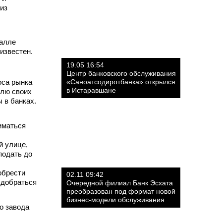
из
халле
известен.
19.05 16:54
Центр банковского обслуживания
оса рынка
«Саноатсодиротбанка» открылся
в Истаравшане
олю своих
 в банках.
иматься
й улице,
подать до
обрести
02.11 09:42
 добраться
Очередной филиал Банк Эсхата
преобразован под формат новой
бизнес-модели обслуживания
о завода