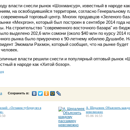
году власти снесли рынок «Шохмансур», известный в народе ка
ниям, на освободившейся территории, согласно Генеральному 
 современный торговый центр. Многих продавцов «Зеленого баз
рынке «Мехргон», который был построен в сентябре 2014 года н
ы. На строительство "современного восточного базара" из бюд
ыло выделено 202,6 млн сомони (около $40 млн по курсу 2014 го
нного рынка было приурочено к 90-летнему юбилею Душанбе. Н
зидент Эмомали Рахмон, который сообщил, что на рынке будет
 человек.
толичные власти решили снести и популярный оптовый рынок «
естный в народе как «Хитой бозор».
.org
са
Сохранить в:
нский: «Оставим туберкулез в
А. Шералиев: Объяснить кажд
м»
невозможно
6:50
05.06 16:53