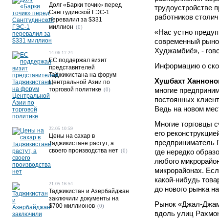
Долг «Барки точик» перед
трудоустройстве п
Сангтудинской ГЭС-1
работников столич
перевалил за $331
миллион
(0)
«Нас устно предуп
современный рынок
Худжамбиё», - гов
14.06 17:24
ЕС поддержал визит
Информацию о ско
представителей
Таджикистана на форум
Хушбахт Ханноно
Центральной Азии по
торговой политике
многие предприним
(0)
постоянных клиент
Ведь на новом мест
Многие торговцы с
22.05 10:59
его реконструкцией
Цены на сахар в
предприниматель Г
Таджикистане растут, а
своего производства нет
(0)
где нередко образ
любого микрорайон
микрорайонах. Есл
какой-нибудь това
21.05 16:54
до нового рынка на
Таджикистан и Азербайджан
заключили документы на
Рынок «Джал-Джам»
$700 миллионов
(0)
вдоль улиц Рахмо