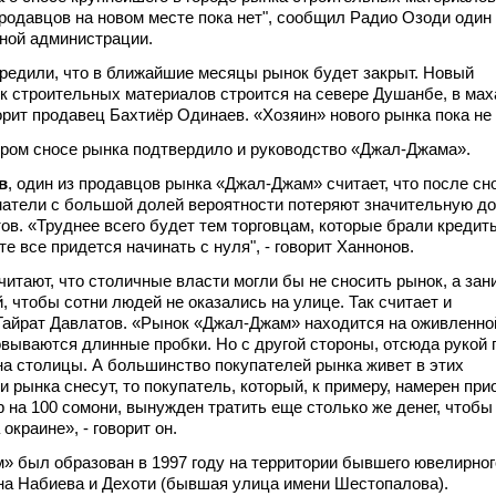
родавцов на новом месте пока нет", сообщил Радио Озоди один 
ной администрации.
редили, что в ближайшие месяцы рынок будет закрыт. Новый
 строительных материалов строится на севере Душанбе, в ма
орит продавец Бахтиёр Одинаев. «Хозяин» нового рынка пока не 
ром сносе рынка подтвердило и руководство «Джал-Джама».
в
, один из продавцов рынка «Джал-Джам» считает, что после сн
атели с большой долей вероятности потеряют значительную д
ов. «Труднее всего будет тем торговцам, которые брали кредиты
е все придется начинать с нуля", - говорит Ханнонов.
читают, что столичные власти могли бы не сносить рынок, а зан
, чтобы сотни людей не оказались на улице. Так считает и
айрат Давлатов. «Рынок «Джал-Джам» находится на оживленно
овываются длинные пробки. Но с другой стороны, отсюда рукой 
а столицы. А большинство покупателей рынка живет в этих
и рынка снесут, то покупатель, который, к примеру, намерен при
р на 100 сомони, вынужден тратить еще столько же денег, чтобы
 окраине», - говорит он.
 был образован в 1997 году на территории бывшего ювелирног
на Набиева и Дехоти (бывшая улица имени Шестопалова).