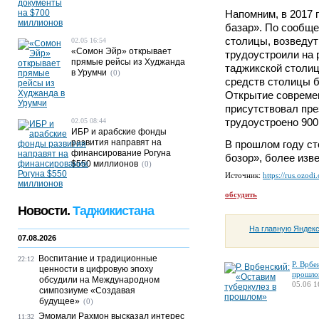
Напомним, в 2017 
базар». По сообще
столицы, возведут
02.05 16:54
«Сомон Эйр» открывает
трудоустроили на 
прямые рейсы из Худжанда
таджикской столиц
в Урумчи
(0)
средств столицы б
Открытие совреме
присутствовал пре
трудоустроено 900
02.05 08:44
ИБР и арабские фонды
развития направят на
В прошлом году с
финансирование Рогуна
бозор», более изв
$550 миллионов
(0)
Источник:
https://rus.ozodi
обсудить
Новости.
Таджикистана
На главную Яндек
07.08.2026
Воспитание и традиционные
22:12
Р. Врбе
ценности в цифровую эпоху
прошло
обсудили на Международном
05.06 1
симпозиуме «Создавая
будущее»
(0)
Эмомали Рахмон высказал интерес
11:32