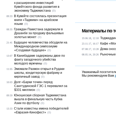
к расширению инвестиций
Кувейтского фонда развития в
экономику Таджикистана
(0)
В Кувейте состоялась презентация
09:33
книги «Таджики» на арабском
языке
(0)
Граждан Пакистана задержали в
08:35
Материалы по т
Душанбе за продажу фальшивых
золотых монет
(0)
Тоджиддин 
19.06.18, 12:18
Будущее человечества обсудили на
21:41
Кафе «Мос
23.11.17, 16:17
Международном симпозиуме
Дома снос
07.08.17, 13:28
«Создавая будущее»
(0)
Рыночные 
08.05.14, 20:26
В Канибадаме задержаны двое по
13:07
факту загадочного убийства
молодого мужчины
(0)
Эмомали Рахмон открыл в Рудаки
11:05
Уважаемый посетитель
школы, кондитерскую фабрику и
Мы рекомендуем Вам
кирпичный завод
(0)
Долг «Барки точик» перед
10:03
Сангтудинской ГЭС-1 перевалил за
$331 миллион
(0)
Юношеская сборная Таджикистана
09:59
вышла в финальную часть Кубка
Азии по футболу
(0)
Стали известны имена победителей
13:33
«Евразия-Кинофест»
(0)