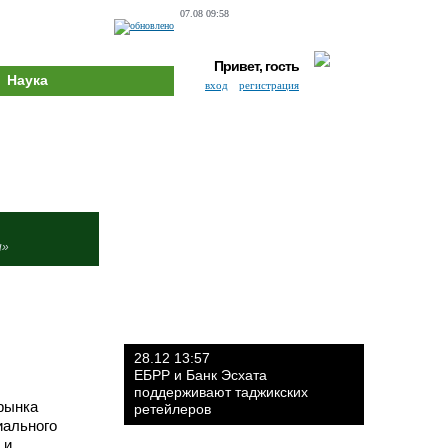
07.08 09:58
Привет, гость
Наука
вход
регистрация
и»
28.12 13:57
ЕБРР и Банк Эсхата
поддерживают таджикских
 рынка
ретейлеров
иального
 и