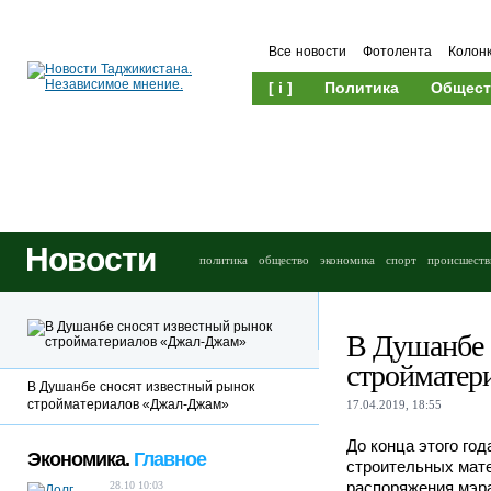
Все новости
Фотолента
Колон
[ i ]
Политика
Общест
Новости
политика
общество
экономика
спорт
происшеств
В Душанбе 
стройматер
В Душанбе сносят известный рынок
стройматериалов «Джал-Джам»
17.04.2019, 18:55
До конца этого го
Экономика.
Главное
строительных мат
распоряжения мэра
28.10 10:03