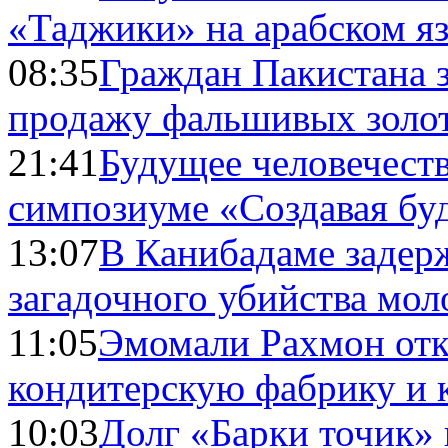
«Таджики» на арабском я
08:35
Граждан Пакистана 
продажу фальшивых золо
21:41
Будущее человечест
симпозиуме «Создавая бу
13:07
В Канибадаме задер
загадочного убийства мо
11:05
Эмомали Рахмон отк
кондитерскую фабрику и 
10:03
Долг «Барки точик»