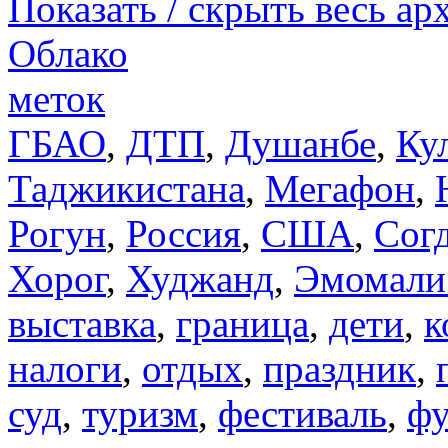
Показать / скрыть весь ар
Облако
меток
ГБАО
,
ДТП
,
Душанбе
,
Ку
Таджикистана
,
Мегафон
,
Рогун
,
Россия
,
США
,
Сог
Хорог
,
Худжанд
,
Эмомали
выставка
,
граница
,
дети
,
к
налоги
,
отдых
,
праздник
,
суд
,
туризм
,
фестиваль
,
фу