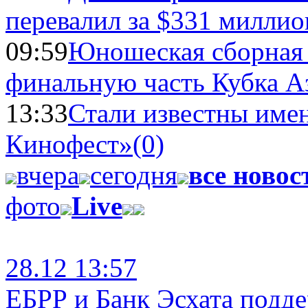
перевалил за $331 миллио
09:59
Юношеская сборная
финальную часть Кубка А
13:33
Стали известны имен
Кинофест»
(0)
вчера
сегодня
все новос
фото
Live
28.12 13:57
ЕБРР и Банк Эсхата подд