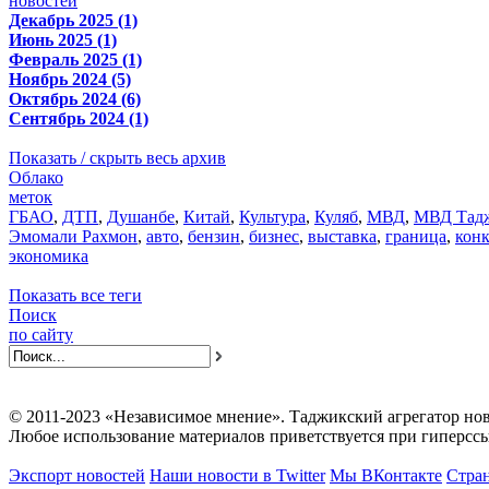
новостей
Декабрь 2025 (1)
Июнь 2025 (1)
Февраль 2025 (1)
Ноябрь 2024 (5)
Октябрь 2024 (6)
Сентябрь 2024 (1)
Показать / скрыть весь архив
Облако
меток
ГБАО
,
ДТП
,
Душанбе
,
Китай
,
Культура
,
Куляб
,
МВД
,
МВД Тадж
Эмомали Рахмон
,
авто
,
бензин
,
бизнес
,
выставка
,
граница
,
кон
экономика
Показать все теги
Поиск
по сайту
© 2011-2023 «Независимое мнение». Таджикский агрегатор нов
Любое использование материалов приветствуется при гиперссы
Экспорт новостей
Наши новости в Twitter
Мы ВКонтакте
Стран