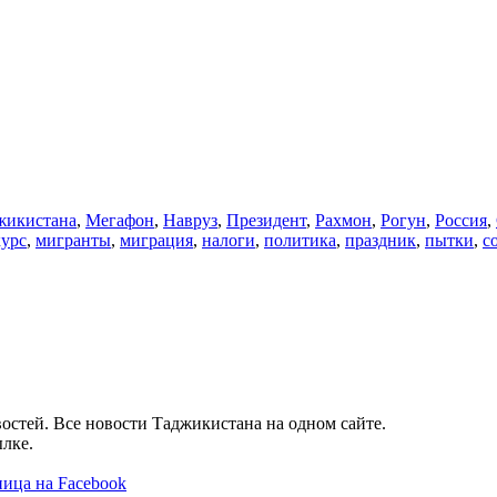
икистана
,
Мегафон
,
Навруз
,
Президент
,
Рахмон
,
Рогун
,
Россия
,
курс
,
мигранты
,
миграция
,
налоги
,
политика
,
праздник
,
пытки
,
с
остей. Все новости Таджикистана на одном сайте.
лке.
ица на Facebook