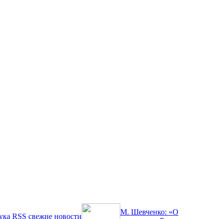
М. Шевченко: «О
ука
RSS
свежие новости