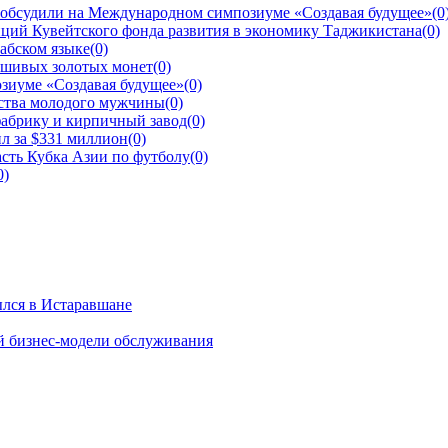
 обсудили на Международном симпозиуме «Создавая будущее»
(0
ций Кувейтского фонда развития в экономику Таджикистана
(0)
рабском языке
(0)
ьшивых золотых монет
(0)
зиуме «Создавая будущее»
(0)
йства молодого мужчины
(0)
фабрику и кирпичный завод
(0)
л за $331 миллион
(0)
сть Кубка Азии по футболу
(0)
0)
ылся в Истаравшане
й бизнес-модели обслуживания