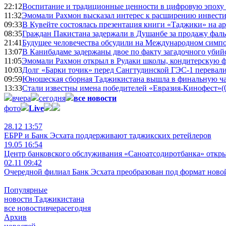
22:12
Воспитание и традиционные ценности в цифровую эпоху
11:32
Эмомали Рахмон высказал интерес к расширению инвести
09:33
В Кувейте состоялась презентация книги «Таджики» на а
08:35
Граждан Пакистана задержали в Душанбе за продажу фал
21:41
Будущее человечества обсудили на Международном симпо
13:07
В Канибадаме задержаны двое по факту загадочного уби
11:05
Эмомали Рахмон открыл в Рудаки школы, кондитерскую 
10:03
Долг «Барки точик» перед Сангтудинской ГЭС-1 перевали
09:59
Юношеская сборная Таджикистана вышла в финальную ча
13:33
Стали известны имена победителей «Евразия-Кинофест»
(
вчера
сегодня
все новости
фото
Live
28.12 13:57
ЕБРР и Банк Эсхата поддерживают таджикских ретейлеров
19.05 16:54
Центр банковского обслуживания «Саноатсодиротбанка» откр
02.11 09:42
Очередной филиал Банк Эсхата преобразован под формат ново
Популярные
новости Таджикистана
все новости
вчера
сегодня
Архив