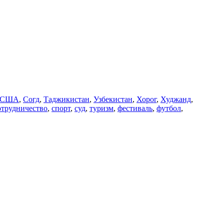
США
,
Согд
,
Таджикистан
,
Узбекистан
,
Хорог
,
Худжанд
,
отрудничество
,
спорт
,
суд
,
туризм
,
фестиваль
,
футбол
,