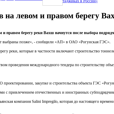
таджиках в России»
в на левом и правом берегу Ва
 и правом берегу реки Вахш начнутся после выбора подрядч
ут выбраны позже», - сообщили «АП» в ОАО «Рогунская ГЭС».
регу реки, которые в частности включают строительство тоннел
ством проведения международного тендера по строительству объ
 проектировании, закупке и строительства объекта ГЭС «Рогун
ами с привлечением отечественных и иностранных субподрядчико
янская компания Salini Impregilo, которая до настоящего време