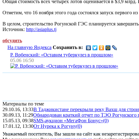
Общая стоимость всех четырех лотов оценивается в $3,9 млрд. 
Отметим, что 16 ноября этого года состоялся запуск первого и
В целом, строительство Рогунской ГЭС планируется завершить 
Источник:
http://asiaplus.tj
обсудить
На главную Яндекса
Сохранить в:
Р. Врбенский: «Оставим туберкулез в прошлом»
05.06 16:50
Материалы по теме
29.10.16, 13:33
В Таджикистане перекрыли реку Вахш для стро
30.09.13, 11:29
Обнародован краткий отчет по ТЭО Рогунского 
15.05.13, 09:38
SMS-аукцион «МегаФон Бонус»
(0)
17.01.12, 13:30
От Нурека к Рогуну
(0)
Уважаемый посетитель, Вы зашли на сайт как незарегистриров