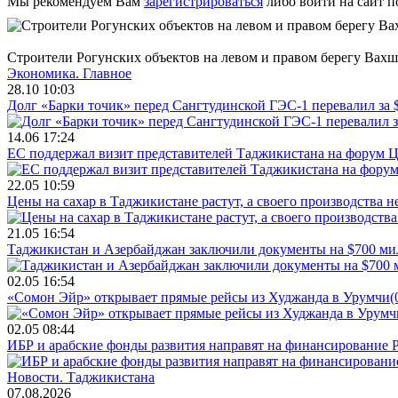
Мы рекомендуем Вам
зарегистрироваться
либо войти на сайт п
Строители Рогунских объектов на левом и правом берегу Вахш
Экономика.
Главное
28.10 10:03
Долг «Барки точик» перед Сангтудинской ГЭС-1 перевалил за
14.06 17:24
ЕС поддержал визит представителей Таджикистана на форум Ц
22.05 10:59
Цены на сахар в Таджикистане растут, а своего производства н
21.05 16:54
Таджикистан и Азербайджан заключили документы на $700 м
02.05 16:54
«Сомон Эйр» открывает прямые рейсы из Худжанда в Урумчи
(
02.05 08:44
ИБР и арабские фонды развития направят на финансирование 
Новости.
Таджикистана
07.08.2026