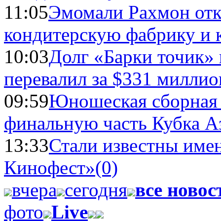
11:05
Эмомали Рахмон отк
кондитерскую фабрику и 
10:03
Долг «Барки точик»
перевалил за $331 миллио
09:59
Юношеская сборная
финальную часть Кубка А
13:33
Стали известны имен
Кинофест»
(0)
вчера
сегодня
все новос
фото
Live