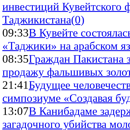
инвестиций Кувейтского ф
Таджикистана
(0)
09:33
В Кувейте состоялас
«Таджики» на арабском я
08:35
Граждан Пакистана 
продажу фальшивых золо
21:41
Будущее человечест
симпозиуме «Создавая бу
13:07
В Канибадаме задер
загадочного убийства мо