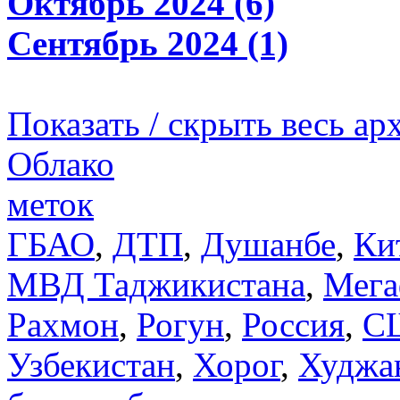
Октябрь 2024 (6)
Сентябрь 2024 (1)
Показать / скрыть весь ар
Облако
меток
ГБАО
,
ДТП
,
Душанбе
,
Ки
МВД Таджикистана
,
Мега
Рахмон
,
Рогун
,
Россия
,
С
Узбекистан
,
Хорог
,
Худжа