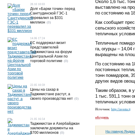
Около 1,6 тыс. то
28.10 10:03
выставлено на про
Долг «Барки точик» перед
по состоянию на 18
Сангтудинской ГЭС-1
перевалил за $331
Как сообщает прес
миллион
(0)
сельского хозяйст
тепличных условия
14.06 17:24
Тепличные помидо
ЕС поддержал визит
представителей
га, огурцы – 14,04
Таджикистана на форум
выращены на площа
Центральной Азии по
торговой политике
(0)
По состоянию на 1
постоянных теплиц
тонн помидоров, 39
других видов овощ
22.05 10:59
Цены на сахар в
Таким образом, в 
Таджикистане растут, а
1 тыс. 591,1 тонн
своего производства нет
(0)
тепличных услови
Источник:
http://avesta.tj
обсудить
21.05 16:54
Таджикистан и Азербайджан
заключили документы на
На главную Яндек
$700 миллионов
(0)