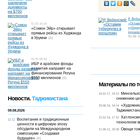
Р. Врбе
«Остав
02.05 16:54
туберку
«Сомон Эйр» открывает
прошло
прямые рейсы из Худжанда
05.06 1
в Урумчи
(0)
02.05 08:44
ИБР и арабские фонды
развития направят на
финансирование Рогуна
$550 миллионов
(0)
Материалы по т
Минсельхо
18.01.17, 19:53
Новости.
Таджикистана
снижению це
«Художниц
29.08.16, 16:14
Таджикистан
09.08.2026
Хатлонски
22.02.16, 17:55
Воспитание и традиционные
22:12
технологии 
ценности в цифровую эпоху
обсудили на Международном
Овощи тож
12.06.12, 20:38
симпозиуме «Создавая
будущее»
(0)