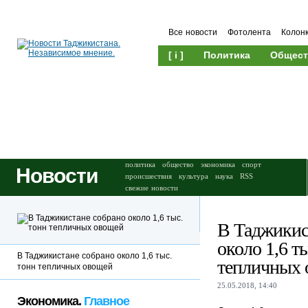
Все новости
Фотолента
Колон
[ i ]
Политика
Общест
Происшествия
Культура
политика
общество
экономика
спорт
Новости
происшествия
культура
наука
RSS
свежие новости
В Таджикис
около 1,6 т
В Таджикистане собрано около 1,6 тыс.
тепличных 
тонн тепличных овощей
25.05.2018, 14:40
Экономика.
Главное