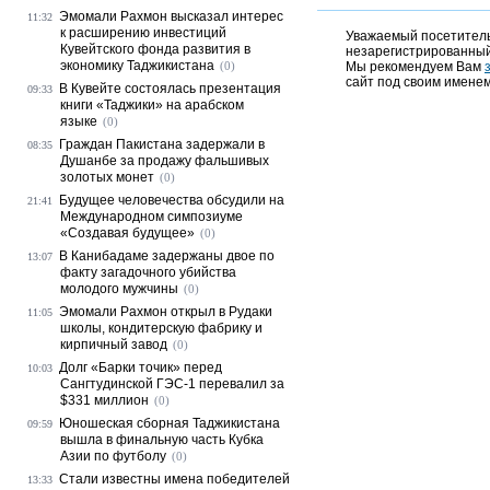
Эмомали Рахмон высказал интерес
11:32
к расширению инвестиций
Уважаемый посетитель,
Кувейтского фонда развития в
незарегистрированный
экономику Таджикистана
(0)
Мы рекомендуем Вам
сайт под своим именем
В Кувейте состоялась презентация
09:33
книги «Таджики» на арабском
языке
(0)
Граждан Пакистана задержали в
08:35
Душанбе за продажу фальшивых
золотых монет
(0)
Будущее человечества обсудили на
21:41
Международном симпозиуме
«Создавая будущее»
(0)
В Канибадаме задержаны двое по
13:07
факту загадочного убийства
молодого мужчины
(0)
Эмомали Рахмон открыл в Рудаки
11:05
школы, кондитерскую фабрику и
кирпичный завод
(0)
Долг «Барки точик» перед
10:03
Сангтудинской ГЭС-1 перевалил за
$331 миллион
(0)
Юношеская сборная Таджикистана
09:59
вышла в финальную часть Кубка
Азии по футболу
(0)
Стали известны имена победителей
13:33