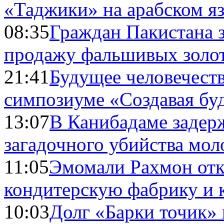
«Таджики» на арабском я
08:35
Граждан Пакистана 
продажу фальшивых золо
21:41
Будущее человечест
симпозиуме «Создавая бу
13:07
В Канибадаме задер
загадочного убийства мо
11:05
Эмомали Рахмон отк
кондитерскую фабрику и 
10:03
Долг «Барки точик»