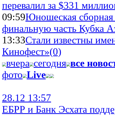
перевалил за $331 миллио
09:59
Юношеская сборная
финальную часть Кубка А
13:33
Стали известны имен
Кинофест»
(0)
вчера
сегодня
все новос
фото
Live
28.12 13:57
ЕБРР и Банк Эсхата подд