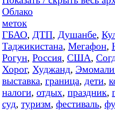
Облако
меток
ГБАО
,
ДТП
,
Душанбе
,
Ку
Таджикистана
,
Мегафон
,
Рогун
,
Россия
,
США
,
Сог
Хорог
,
Худжанд
,
Эмомали
выставка
,
граница
,
дети
,
к
налоги
,
отдых
,
праздник
,
суд
,
туризм
,
фестиваль
,
фу