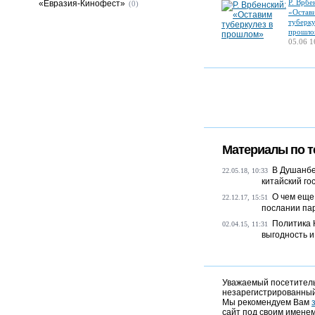
Р. Врбе
«Евразия-Кинофест»
(0)
«Остав
туберку
прошло
05.06 1
Материалы по т
В Душанбе
22.05.18, 10:33
китайский го
О чем еще
22.12.17, 15:51
послании па
Политика 
02.04.15, 11:31
выгодность и
Уважаемый посетитель,
незарегистрированный
Мы рекомендуем Вам
сайт под своим именем