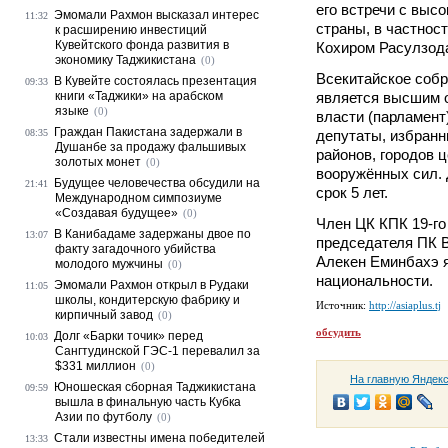
его встречи с выс
Эмомали Рахмон высказал интерес
11:32
страны, в частнос
к расширению инвестиций
Кувейтского фонда развития в
Кохиром Расулзод
экономику Таджикистана
(0)
Всекитайское соб
В Кувейте состоялась презентация
09:33
книги «Таджики» на арабском
является высшим 
языке
(0)
власти (парламент
Граждан Пакистана задержали в
08:35
депутаты, избранн
Душанбе за продажу фальшивых
районов, городов 
золотых монет
(0)
вооружённых сил.
Будущее человечества обсудили на
21:41
срок 5 лет.
Международном симпозиуме
«Создавая будущее»
(0)
Член ЦК КПК 19-го
В Канибадаме задержаны двое по
13:07
председателя ПК В
факту загадочного убийства
Алекен Еминбахэ я
молодого мужчины
(0)
национальности.
Эмомали Рахмон открыл в Рудаки
11:05
школы, кондитерскую фабрику и
Источник:
http://asiaplus.tj
кирпичный завод
(0)
обсудить
Долг «Барки точик» перед
10:03
Сангтудинской ГЭС-1 перевалил за
$331 миллион
(0)
На главную Яндек
Юношеская сборная Таджикистана
09:59
вышла в финальную часть Кубка
Азии по футболу
(0)
Стали известны имена победителей
13:33