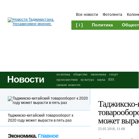
Все новости
Фотолента
Колон
[ i ]
Политика
Общест
Происшествия
Культура
политика
общество
экономика
спорт
Новости
происшествия
культура
наука
RSS
свежие новости
Таджикско-
товарооборо
Таджикско-китайский товарооборот к
может вырас
2020 году может вырасти в пять раз
23.05.2018, 11:08
Экономика.
Главное