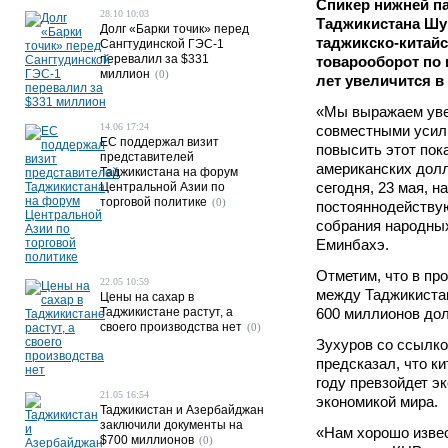
Спикер нижней п
28.10 10:03
Таджикистана Шу
Долг «Барки точик» перед
таджикско-китай
Сангтудинской ГЭС-1
перевалил за $331
товарооборот по
миллион
(0)
лет увеличится в 
«Мы выражаем увер
14.06 17:24
совместными усил
ЕС поддержал визит
повысить этот пок
представителей
американских долл
Таджикистана на форум
сегодня, 23 мая, н
Центральной Азии по
торговой политике
(0)
постояннодействую
собрания народны
Еминбахэ.
Отметим, что в пр
22.05 10:59
между Таджикиста
Цены на сахар в
Таджикистане растут, а
600 миллионов до
своего производства нет
(0)
Зухуров со ссылк
предсказал, что ки
году превзойдет э
21.05 16:54
экономикой мира.
Таджикистан и Азербайджан
заключили документы на
«Нам хорошо извес
$700 миллионов
(0)