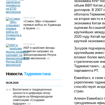
экономика КНР пос
объем ВВП Китая д
долларов. В 2007 
обогнала Германию
02.05 16:54
на второе место в 
«Сомон Эйр» открывает
экономика Китая в
прямые рейсы из Худжанда
оценкам Ассошиэйт
в Урумчи
(0)
крупнейших между
2020 году Китай п
крупной экономикой
02.05 08:44
ИБР и арабские фонды
Зухуров подчеркну
развития направят на
крупнейшим инвес
финансирование Рогуна
вложил более мил
$550 миллионов
(0)
стратегические ин
Таджикистане», - 
парламента РТ.
Новости.
Таджикистана
Еминбахэ, в свою 
укреплению таджик
08.08.2026
способствует искр
Воспитание и традиционные
22:12
стран.
ценности в цифровую эпоху
обсудили на Международном
Алекен Еминбахэ 
симпозиуме «Создавая
трехдневным офиц
будущее»
(0)