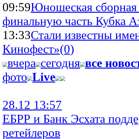
09:59
Юношеская сборная
финальную часть Кубка А
13:33
Стали известны имен
Кинофест»
(0)
вчера
сегодня
все новос
фото
Live
28.12 13:57
ЕБРР и Банк Эсхата подд
ретейлеров