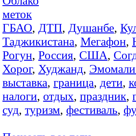
Облако
меток
ГБАО
,
ДТП
,
Душанбе
,
Ку
Таджикистана
,
Мегафон
,
Рогун
,
Россия
,
США
,
Сог
Хорог
,
Худжанд
,
Эмомали
выставка
,
граница
,
дети
,
к
налоги
,
отдых
,
праздник
,
суд
,
туризм
,
фестиваль
,
фу