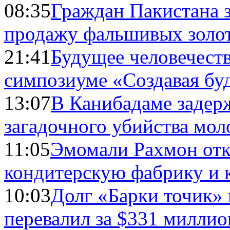
08:35
Граждан Пакистана 
продажу фальшивых золо
21:41
Будущее человечест
симпозиуме «Создавая бу
13:07
В Канибадаме задер
загадочного убийства мо
11:05
Эмомали Рахмон отк
кондитерскую фабрику и 
10:03
Долг «Барки точик»
перевалил за $331 миллио