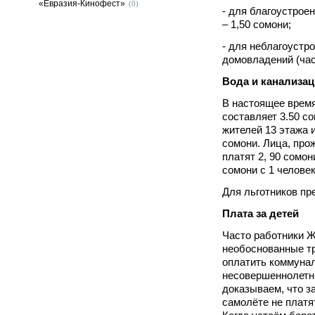
«Евразия-Кинофест»
(0)
- для благоустрое
– 1,50 сомони;
- для неблагоустр
домовладений (час
Вода и канализа
В настоящее время 
составляет 3.50 со
жителей 13 этажа 
сомони. Лица, пр
платят 2, 90 сомон
сомони с 1 человек
Для льготников пр
Плата за детей
Часто работники 
необоснованные тр
оплатить коммунал
несовершеннолетни
доказываем, что за
самолёте не платят