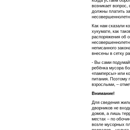
Когда устаём борот
возникает вопрос,
должны платить з
несовершеннолетн
Как нам сказали к
хукумате, как так
распоряжения об о
несовершеннолетни
неписанного закон
внесены в сетку р
- Вы сами подумай
ребёнка мусора бо
«памперсы» или ко
питания. Поэтому 
взрослыми, – отме
Внимание!
Для сведения жиль
дворников не вход
домов, а лишь тер
местах – по обочи
возле мусорных п
подвалов – услуга