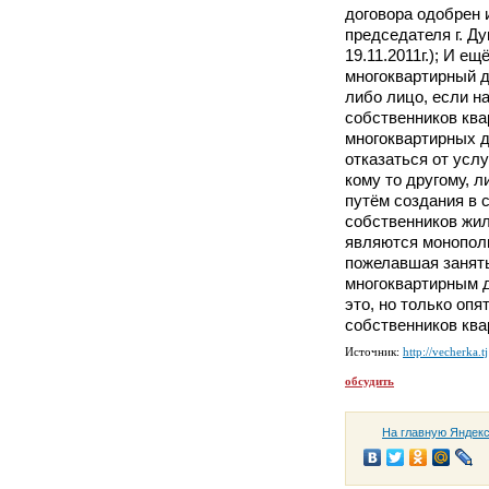
договора одобрен 
председателя г. Д
19.11.2011г.); И е
многоквартирный 
либо лицо, если на
собственников ква
многоквартирных 
отказаться от усл
кому то другому, 
путём создания в 
собственников жи
являются монополи
пожелавшая занят
многоквартирным д
это, но только опя
собственников ква
Источник:
http://vecherka.tj
обсудить
На главную Яндек