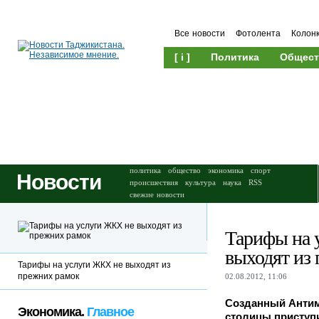
Все новости
Фотолента
Колон
[ i ]
Политика
Общест
Происшествия
Культура
политика
общество
экономика
спорт
Новости
происшествия
культура
наука
RSS
свежие новости
Тарифы на 
выходят из
Тарифы на услуги ЖКХ не выходят из
прежних рамок
02.08.2012, 11:06
Созданный Анти
Экономика.
Главное
столицы приступи