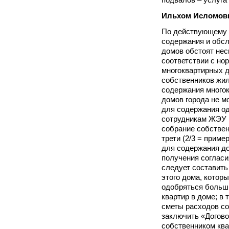
Ильхом Исломов
По действующему з
содержания и обс
домов обстоят неск
соответствии с но
многоквартирных 
собственников жил
содержания много
домов города не мо
для содержания од
сотрудникам ЖЭУ 
собрание собствен
трети (2/3 = приме
для содержания до
получения соглас
следует составить
этого дома, котор
одобряться больш
квартир в доме; в 
сметы расходов с
заключить «Догов
собственником ква