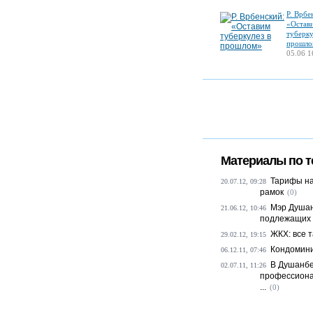
Р. Врбе
«Остав
туберку
прошло
05.06 1
Материалы по т
Тарифы на
20.07.12, 09:28
рамок
(0)
Мэр Душан
21.06.12, 10:46
подлежащих 
ЖКХ: все 
29.02.12, 19:15
Кондомини
06.12.11, 07:46
В Душанбе
02.07.11, 11:26
профессиона
...
(0)