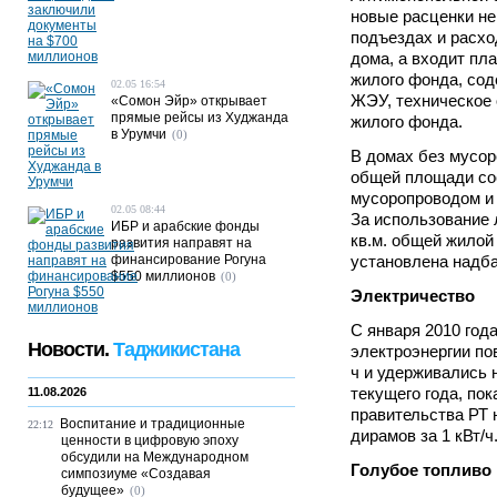
новые расценки не
подъездах и расхо
дома, а входит пла
жилого фонда, сод
02.05 16:54
ЖЭУ, техническое
«Сомон Эйр» открывает
прямые рейсы из Худжанда
жилого фонда.
в Урумчи
(0)
В домах без мусоро
общей площади сос
мусоропроводом и 
02.05 08:44
За использование л
ИБР и арабские фонды
кв.м. общей жилой
развития направят на
финансирование Рогуна
установлена надба
$550 миллионов
(0)
Электричество
С января 2010 год
Новости.
Таджикистана
электроэнергии по
ч и удерживались 
текущего года, по
11.08.2026
правительства РТ
Воспитание и традиционные
22:12
дирамов за 1 кВт/ч
ценности в цифровую эпоху
обсудили на Международном
Голубое топливо
симпозиуме «Создавая
будущее»
(0)