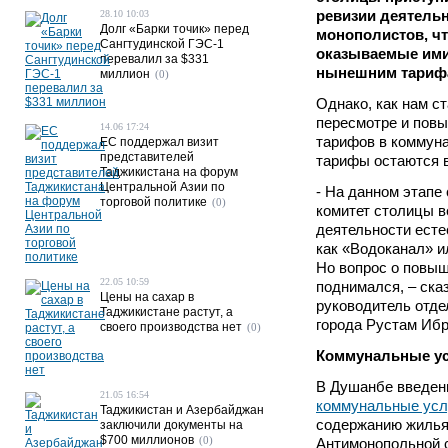
ревизии деятель
28.10 10:03
Долг «Барки точик» перед
монополистов, ч
Сангтудинской ГЭС-1
оказываемые ими
перевалил за $331
нынешним тариф
миллион
(0)
Однако, как нам ст
пересмотре и пов
14.06 17:24
тарифов в коммуна
ЕС поддержал визит
представителей
тарифы остаются в
Таджикистана на форум
Центральной Азии по
- На данном этап
торговой политике
(0)
комитет столицы в
деятельности есте
как «Водоканал» и
Но вопрос о повыш
22.05 10:59
поднимался, – ска
Цены на сахар в
руководитель отде
Таджикистане растут, а
города Рустам Ибр
своего производства нет
(0)
Коммунальные ус
В Душанбе введен
21.05 16:54
коммунальные усл
Таджикистан и Азербайджан
содержанию жилья
заключили документы на
$700 миллионов
(0)
Антимонопольной с