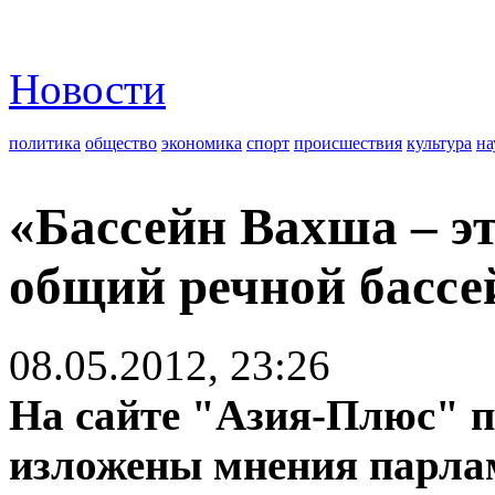
Новости
политика
общество
экономика
спорт
происшествия
культура
на
«Бассейн Вахша – э
общий речной бассе
08.05.2012, 23:26
На сайте "Азия-Плюс" п
изложены мнения парлам