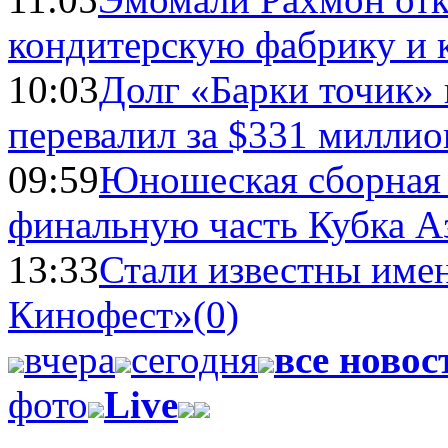
кондитерскую фабрику и 
10:03
Долг «Барки точик»
перевалил за $331 миллио
09:59
Юношеская сборная
финальную часть Кубка А
13:33
Стали известны имен
Кинофест»
(0)
вчера
сегодня
все новос
фото
Live