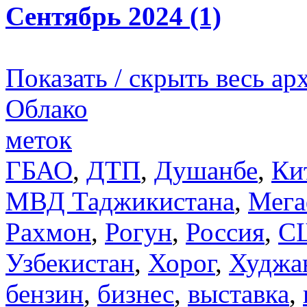
Сентябрь 2024 (1)
Показать / скрыть весь ар
Облако
меток
ГБАО
,
ДТП
,
Душанбе
,
Ки
МВД Таджикистана
,
Мега
Рахмон
,
Рогун
,
Россия
,
С
Узбекистан
,
Хорог
,
Худжа
бензин
,
бизнес
,
выставка
,