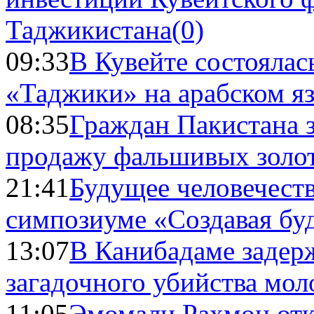
Таджикистана
(0)
09:33
В Кувейте состоялас
«Таджики» на арабском я
08:35
Граждан Пакистана 
продажу фальшивых золо
21:41
Будущее человечест
симпозиуме «Создавая бу
13:07
В Канибадаме задер
загадочного убийства мо
11:05
Эмомали Рахмон отк