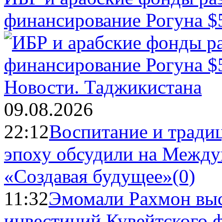
финансирование Рогуна $
Новости.
Таджикистана
09.08.2026
22:12
Воспитание и тради
эпоху обсудили на Межд
«Создавая будущее»
(0)
11:32
Эмомали Рахмон выс
инвестиций Кувейтского ф