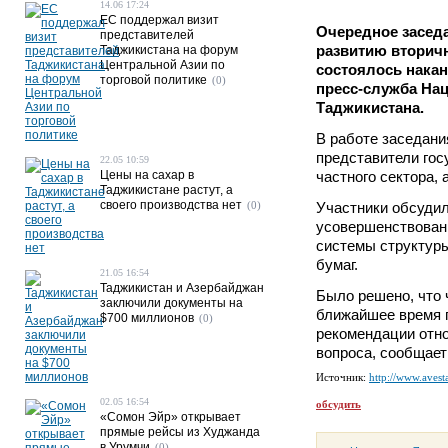
14.06 17:24
ЕС поддержал визит
Очередное засед
представителей
развитию вторич
Таджикистана на форум
Центральной Азии по
состоялось накан
торговой политике
(0)
пресс-служба На
Таджикистана.
В работе заседани
представители гос
22.05 10:59
Цены на сахар в
частного сектора, 
Таджикистане растут, а
своего производства нет
(0)
Участники обсуди
усовершенствован
системы структуры
бумаг.
21.05 16:54
Таджикистан и Азербайджан
Было решено, что 
заключили документы на
ближайшее время 
$700 миллионов
(0)
рекомендации отн
вопроса, сообщает
Источник:
http://www.avesta
02.05 16:54
обсудить
«Сомон Эйр» открывает
прямые рейсы из Худжанда
в Урумчи
(0)