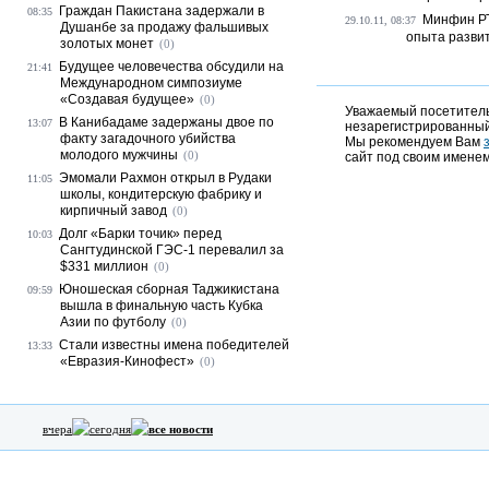
Граждан Пакистана задержали в
08:35
Минфин РТ
29.10.11, 08:37
Душанбе за продажу фальшивых
опыта развит
золотых монет
(0)
Будущее человечества обсудили на
21:41
Международном симпозиуме
«Создавая будущее»
(0)
Уважаемый посетитель,
В Канибадаме задержаны двое по
13:07
незарегистрированный
факту загадочного убийства
Мы рекомендуем Вам
молодого мужчины
(0)
сайт под своим именем
Эмомали Рахмон открыл в Рудаки
11:05
школы, кондитерскую фабрику и
кирпичный завод
(0)
Долг «Барки точик» перед
10:03
Сангтудинской ГЭС-1 перевалил за
$331 миллион
(0)
Юношеская сборная Таджикистана
09:59
вышла в финальную часть Кубка
Азии по футболу
(0)
Стали известны имена победителей
13:33
«Евразия-Кинофест»
(0)
вчера
сегодня
все новости