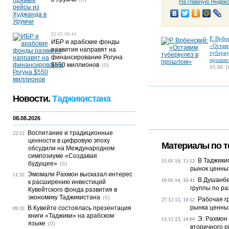
На главную Яндек
02.05 08:44
Р. Врбе
ИБР и арабские фонды
«Остав
развития направят на
туберку
финансирование Рогуна
прошло
$550 миллионов
(0)
05.06 1
Новости.
Таджикистана
08.08.2026
Воспитание и традиционные
22:12
ценности в цифровую эпоху
Материалы по т
обсудили на Международном
симпозиуме «Создавая
В Таджики
15.01.14, 15:53
будущее»
(0)
рынок ценны
Эмомали Рахмон высказал интерес
11:32
В Душанбе
10.01.14, 10:41
к расширению инвестиций
группы по ра
Кувейтского фонда развития в
экономику Таджикистана
(0)
Рабочая г
27.12.13, 10:52
рынка ценных
В Кувейте состоялась презентация
09:33
книги «Таджики» на арабском
Э. Рахмон
13.12.13, 14:04
языке
(0)
вторичного р