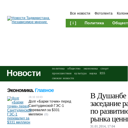
Все новости
Фотолента
Колон
[ i ]
Политика
Общест
Происшествия
Культура
политика
общество
экономика
спорт
Новости
происшествия
культура
наука
RSS
свежие новости
Экономика.
Главное
В Душанбе
28.10 10:03
заседание р
Долг «Барки точик» перед
Сангтудинской ГЭС-1
по развити
перевалил за $331
миллион
(0)
рынка ценн
31.01.2014, 17:04