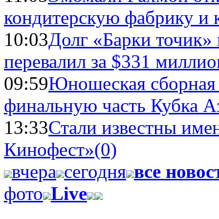
кондитерскую фабрику и 
10:03
Долг «Барки точик»
перевалил за $331 миллио
09:59
Юношеская сборная
финальную часть Кубка А
13:33
Стали известны имен
Кинофест»
(0)
вчера
сегодня
все новос
фото
Live