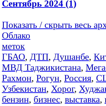
Сентябрь 2024 (1)
Показать / скрыть весь ар
Облако
меток
ГБАО
,
ДТП
,
Душанбе
,
Ки
МВД Таджикистана
,
Мега
Рахмон
,
Рогун
,
Россия
,
С
Узбекистан
,
Хорог
,
Худжа
бензин
,
бизнес
,
выставка
,