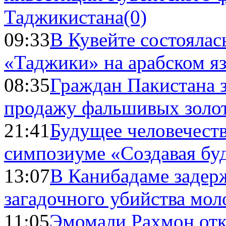
Таджикистана
(0)
09:33
В Кувейте состоялас
«Таджики» на арабском я
08:35
Граждан Пакистана 
продажу фальшивых золо
21:41
Будущее человечест
симпозиуме «Создавая бу
13:07
В Канибадаме задер
загадочного убийства мо
11:05
Эмомали Рахмон отк