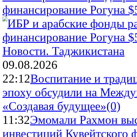
финансирование Рогуна $
Новости.
Таджикистана
09.08.2026
22:12
Воспитание и тради
эпоху обсудили на Межд
«Создавая будущее»
(0)
11:32
Эмомали Рахмон выс
инвестиций Кувейтского ф