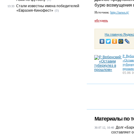
бурю возмущения 
Стали известны имена победителей
13:33
«Евразия-Кинофест»
(0)
Источник:
http://news.tj/
обсудить
На главную Яндек
Р. Врбе
«Остав
туберку
прошло
05.06 1
Материалы по т
Долг «Бар
30.07.12, 10:40
составляет о