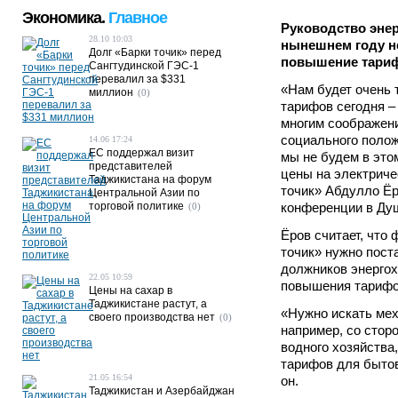
Экономика.
Главное
Руководство энер
28.10 10:03
нынешнем году н
Долг «Барки точик» перед
повышение тариф
Сангтудинской ГЭС-1
перевалил за $331
«Нам будет очень 
миллион
(0)
тарифов сегодня –
многим соображени
социального полож
14.06 17:24
ЕС поддержал визит
мы не будем в это
представителей
цены на электричес
Таджикистана на форум
точик» Абдулло Ёр
Центральной Азии по
торговой политике
конференции в Ду
(0)
Ёров считает, что
точик» нужно пост
должников энергохо
22.05 10:59
повышения тарифо
Цены на сахар в
Таджикистане растут, а
«Нужно искать мех
своего производства нет
(0)
например, со стор
водного хозяйства
тарифов для бытов
21.05 16:54
он.
Таджикистан и Азербайджан