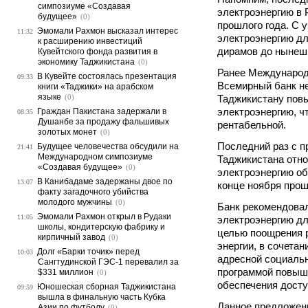
симпозиуме «Создавая
электроэнергию в
будущее»
(0)
прошлого года. С 
Эмомали Рахмон высказал интерес
11:32
электроэнергию дл
к расширению инвестиций
дирамов до нынешн
Кувейтского фонда развития в
экономику Таджикистана
(0)
Ранее Международ
В Кувейте состоялась презентация
09:33
Всемирный банк н
книги «Таджики» на арабском
языке
(0)
Таджикистану пов
электроэнергию, ч
Граждан Пакистана задержали в
08:35
Душанбе за продажу фальшивых
рентабельной.
золотых монет
(0)
Последний раз с п
Будущее человечества обсудили на
21:41
Международном симпозиуме
Таджикистана отн
«Создавая будущее»
(0)
электроэнергию о
В Канибадаме задержаны двое по
13:07
конце ноября прош
факту загадочного убийства
молодого мужчины
(0)
Банк рекомендова
Эмомали Рахмон открыл в Рудаки
11:05
электроэнергию дл
школы, кондитерскую фабрику и
целью поощрения 
кирпичный завод
(0)
энергии, в сочета
Долг «Барки точик» перед
10:03
адресной социаль
Сангтудинской ГЭС-1 перевалил за
программой повыш
$331 миллион
(0)
обеспечения досту
Юношеская сборная Таджикистана
09:59
вышла в финальную часть Кубка
Данное предложен
Азии по футболу
(0)