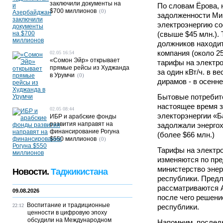
заключили документы на
По словам Ёрова, 
$700 миллионов
(0)
задолженности Ми
электроэнергию со
(свыше $45 млн.).
должников находи
компания (около 25
02.05 16:54
«Сомон Эйр» открывает
тарифы на электр
прямые рейсы из Худжанда
за один кВт/ч. в в
в Урумчи
(0)
дирамов - в осенн
Бытовые потребит
настоящее время з
02.05 08:44
электорэнергии «Б
ИБР и арабские фонды
развития направят на
задолжали энергох
финансирование Рогуна
(более $66 млн.)
$550 миллионов
(0)
Тарифы на электр
изменяются по пре
министерство эне
Новости.
Таджикистана
республики. Пред
рассматриваются 
09.08.2026
после чего решени
Воспитание и традиционные
22:12
республики.
ценности в цифровую эпоху
обсудили на Международном
Напомним, послед