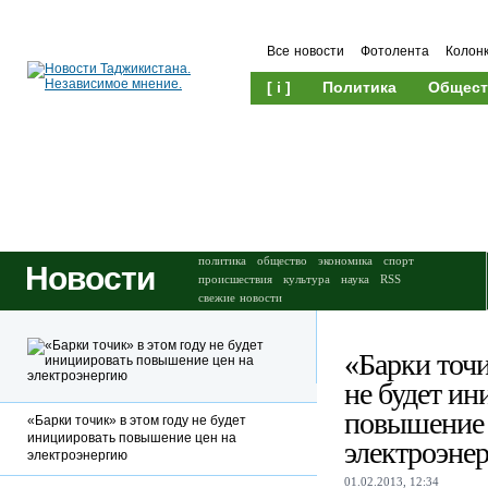
Все новости
Фотолента
Колон
[ i ]
Политика
Общест
Происшествия
Культура
политика
общество
экономика
спорт
Новости
происшествия
культура
наука
RSS
свежие новости
«Барки точи
не будет ин
повышение 
«Барки точик» в этом году не будет
инициировать повышение цен на
электроэне
электроэнергию
01.02.2013, 12:34