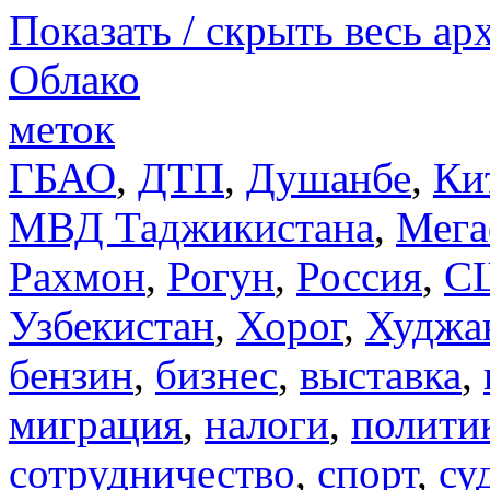
Показать / скрыть весь ар
Облако
меток
ГБАО
,
ДТП
,
Душанбе
,
Ки
МВД Таджикистана
,
Мега
Рахмон
,
Рогун
,
Россия
,
С
Узбекистан
,
Хорог
,
Худжа
бензин
,
бизнес
,
выставка
,
миграция
,
налоги
,
полити
сотрудничество
,
спорт
,
су