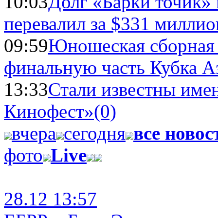
10:03
Долг «Барки точик»
перевалил за $331 миллио
09:59
Юношеская сборная
финальную часть Кубка А
13:33
Стали известны имен
Кинофест»
(0)
вчера
сегодня
все новос
фото
Live
28.12 13:57