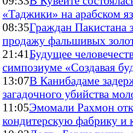
09:33
В Кувейте состоялас
«Таджики» на арабском я
08:35
Граждан Пакистана 
продажу фальшивых золо
21:41
Будущее человечест
симпозиуме «Создавая бу
13:07
В Канибадаме задер
загадочного убийства мо
11:05
Эмомали Рахмон отк
кондитерскую фабрику и 