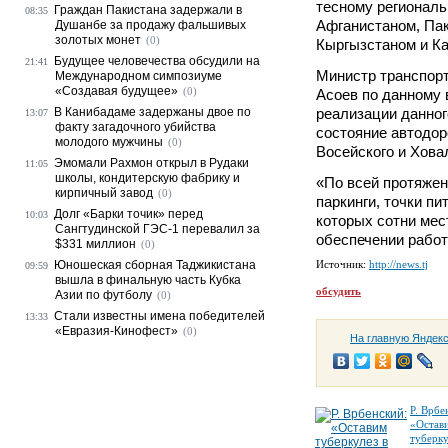
тесному регионал
Граждан Пакистана задержали в
08:35
Афганистаном, Пак
Душанбе за продажу фальшивых
золотых монет
(0)
Кыргызстаном и Ка
Будущее человечества обсудили на
21:41
Министр транспор
Международном симпозиуме
«Создавая будущее»
(0)
Асоев по данному 
В Канибадаме задержаны двое по
реализации данно
13:07
факту загадочного убийства
состояние автодор
молодого мужчины
(0)
Восейского и Хова
Эмомали Рахмон открыл в Рудаки
11:05
школы, кондитерскую фабрику и
«По всей протяжен
кирпичный завод
(0)
паркинги, точки пи
Долг «Барки точик» перед
10:03
которых сотни мес
Сангтудинской ГЭС-1 перевалил за
обеспечении работ
$331 миллион
(0)
Юношеская сборная Таджикистана
Источник:
http://news.tj
09:59
вышла в финальную часть Кубка
обсудить
Азии по футболу
(0)
Стали известны имена победителей
13:33
«Евразия-Кинофест»
(0)
На главную Яндек
Р. Врбе
«Остав
туберку