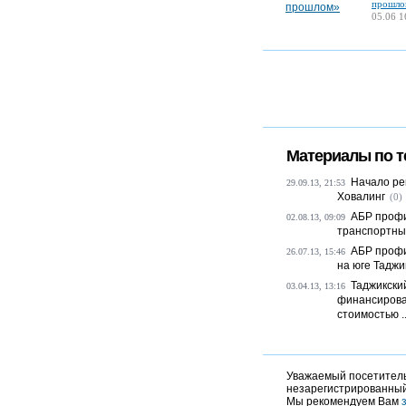
прошло
05.06 1
Материалы по т
Начало ре
29.09.13, 21:53
Ховалинг
(0)
АБР профи
02.08.13, 09:09
транспортны
АБР профи
26.07.13, 15:46
на юге Таджи
Таджикски
03.04.13, 13:16
финансирова
стоимостью ..
Уважаемый посетитель,
незарегистрированный
Мы рекомендуем Вам