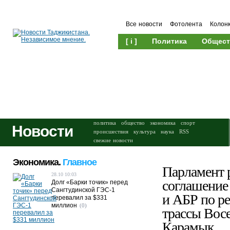
Все новости
Фотолента
Колон
[ i ]
Политика
Общест
Происшествия
Культура
политика
общество
экономика
спорт
Новости
происшествия
культура
наука
RSS
свежие новости
Экономика.
Главное
Парламент 
28.10 10:03
соглашение
Долг «Барки точик» перед
Сангтудинской ГЭС-1
и АБР по р
перевалил за $331
миллион
(0)
трассы Вос
Карамык