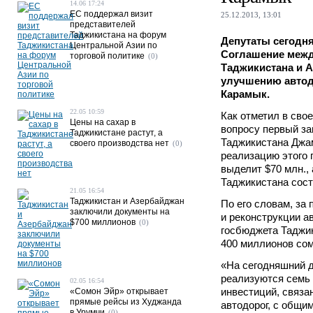
14.06 17:24
ЕС поддержал визит
25.12.2013, 13:01
представителей
Таджикистана на форум
Депутаты сегодн
Центральной Азии по
Соглашение межд
торговой политике
(0)
Таджикистана и А
улучшению автод
Карамык.
22.05 10:59
Как отметил в сво
Цены на сахар в
вопросу первый з
Таджикистане растут, а
Таджикистана Джа
своего производства нет
(0)
реализацию этого 
выделит $70 млн.,
Таджикистана сост
21.05 16:54
Таджикистан и Азербайджан
По его словам, за
заключили документы на
и реконструкции ав
$700 миллионов
(0)
госбюджета Таджи
400 миллионов сом
«На сегодняшний д
реализуются семь 
02.05 16:54
инвестиций, связа
«Сомон Эйр» открывает
прямые рейсы из Худжанда
автодорог, с общи
в Урумчи
(0)