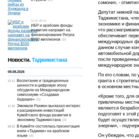
сомони», - отмети
Депутат нижней п
Таджикистана, чле
02.05 08:44
экономике и финан
ИБР и арабские фонды
что рассматривае
развития направят на
финансирование Рогуна
обеспечивает пер
$550 миллионов
(0)
международных фи
данном случае кон
автомобильной дор
после проведенных
Новости.
Таджикистана
международное зн
09.08.2026
По его словам, по
гранта к строител
Воспитание и традиционные
22:12
ценности в цифровую эпоху
в основном местн
обсудили на Международном
симпозиуме «Создавая
«Кроме того, для 
будущее»
(0)
привлечены местн
Эмомали Рахмон высказал интерес
11:32
являются безрабо
к расширению инвестиций
подготовят к этой
Кувейтского фонда развития в
будет осуществле
экономику Таджикистана
(0)
энергии», - подчер
В Кувейте состоялась презентация
09:33
книги «Таджики» на арабском
Он убежден, что д
языке
(0)