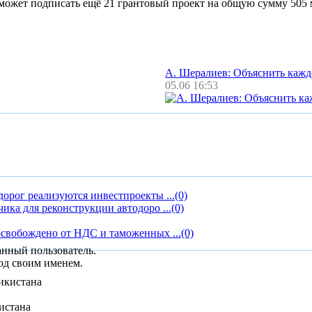
 может подписать ещё 21 грантовый проект на общую сумму 505 
А. Шералиев: Объяснить каж
05.06 16:53
орог реализуются инвестпроекты ...
(0)
ика для реконструкции автодоро ...
(0)
свобождено от НДС и таможенных ...
(0)
анный пользователь.
од своим именем.
истана