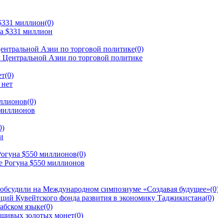
 $331 миллион
(0)
ентральной Азии по торговой политике
(0)
ет
(0)
иллионов
(0)
0)
Рогуна $550 миллионов
(0)
 обсудили на Международном симпозиуме «Создавая будущее»
(0
ций Кувейтского фонда развития в экономику Таджикистана
(0)
рабском языке
(0)
ьшивых золотых монет
(0)