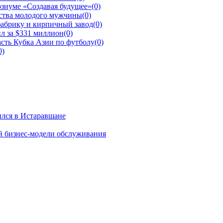
зиуме «Создавая будущее»
(0)
йства молодого мужчины
(0)
фабрику и кирпичный завод
(0)
л за $331 миллион
(0)
сть Кубка Азии по футболу
(0)
0)
ылся в Истаравшане
й бизнес-модели обслуживания