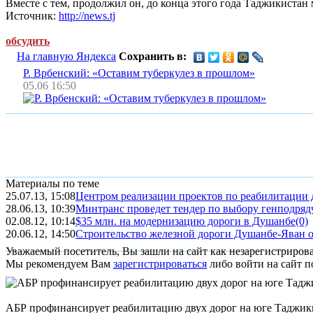
Вместе с тем, продолжил он, до конца этого года Таджикистан
Источник:
http://news.tj
обсудить
На главную Яндекса
Сохранить в:
Р. Врбенский: «Оставим туберкулез в прошлом»
05.06 16:50
Материалы по теме
25.07.13, 15:08
Центром реализации проектов по реабилитации д
28.06.13, 10:39
Минтранс проведет тендер по выбору генподрядч
02.08.12, 10:14
$35 млн. на модернизацию дороги в Душанбе
(0)
20.06.12, 14:50
Строительство железной дороги Душанбе-Яван о
Уважаемый посетитель, Вы зашли на сайт как незарегистриров
Мы рекомендуем Вам
зарегистрироваться
либо войти на сайт п
АБР профинансирует реабилитацию двух дорог на юге Таджик