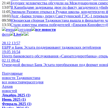
21:41
Будущее человечества обсудили на Международном симпо
13:07
В Канибадаме задержаны двое по факту загадочного уби
11:05
Эмомали Рахмон открыл в Рудаки школы, кондитерскую 
10:03
Долг «Барки точик» перед Сангтудинской ГЭС-1 перевали
09:59
Юношеская сборная Таджикистана вышла в финальную ча
13:33
Стали известны имена победителей «Евразия-Кинофест»
(
вчера
сегодня
все новости
фото
Live
28.12 13:57
ЕБРР и Банк Эсхата поддерживают таджикских ретейлеров
19.05 16:54
Центр банковского обслуживания «Саноатсодиротбанка» откр
02.11 09:42
Очередной филиал Банк Эсхата преобразован под формат ново
Популярные
новости Таджикистана
все новости
вчера
сегодня
Архив
новостей
Декабрь 2025 (1)
Июнь 2025 (1)
Февраль 2025 (1)