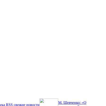
М. Шевченко: «О
ука
RSS
свежие новости