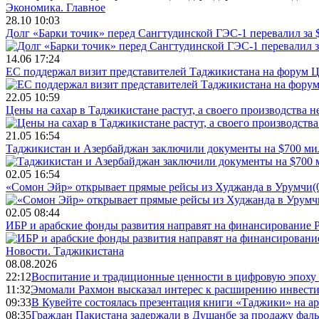
Экономика.
Главное
28.10 10:03
Долг «Барки точик» перед Сангтудинской ГЭС-1 перевалил за
14.06 17:24
ЕС поддержал визит представителей Таджикистана на форум Ц
22.05 10:59
Цены на сахар в Таджикистане растут, а своего производства н
21.05 16:54
Таджикистан и Азербайджан заключили документы на $700 м
02.05 16:54
«Сомон Эйр» открывает прямые рейсы из Худжанда в Урумчи
(
02.05 08:44
ИБР и арабские фонды развития направят на финансирование 
Новости.
Таджикистана
08.08.2026
22:12
Воспитание и традиционные ценности в цифровую эпоху
11:32
Эмомали Рахмон высказал интерес к расширению инвести
09:33
В Кувейте состоялась презентация книги «Таджики» на а
08:35
Граждан Пакистана задержали в Душанбе за продажу фал