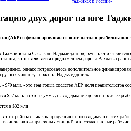
таджиках в России»
ацию двух дорог на юге Тадж
ия (АБР) о финансировании строительства и реабилитации д
 Таджикистана Сафарали Наджмиддинов, речь идёт о строительс
таном, которая является продолжением дороги Вахдат - границ
завершено, однако потребовалось дополнительное финансирован
егрузных машин», - пояснил Наджмиддинов.
 - $70 млн. - это грантовые средства АБР, доля правительства со
я $57 млн. из этой суммы, на содержание дороги после её реаб
тся в $32 млн.
 в этих районах, так как продукцию, производимую в этих райо
магазинов, автозаправочных станций, что создаст новые рабочие 