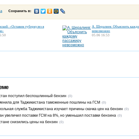
са
Сохранить в:
нский: «Оставим туберкулез в
А. Шералиев: Объяснить кажд
м»
невозможно
6:50
05.06 16:53
еме
стан поступил беспошлинный бензин
(0)
менила для Таджикистана таможенные пошлины на ГСМ
(0)
ольная служба Таджикистана изучает причины скачка цен на бензин
(0)
ан увеличил поставки ГСМ на 8%, но уменьшил поставки бензина
(0)
стане снизились цены на бензин
(0)