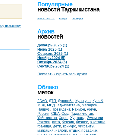
Популярные
новости Таджикистана
все новости
вчера
сегодня
ому пассажиру
Архив
новостей
Декабрь 2025 (1)
Июнь 2025 (1)
Февраль 2025 (1)
Ноябрь 2024 (5)
Октябрь 2024 (6)
Сентябрь 2024 (1)
Показать / скрыть весь архив
Облако
меток
ГБАО
,
ДТП
,
Душанбе
,
Культура
,
Куляб
,
МВД
,
МВД Таджикистана
,
Мегафон
,
Навруз
,
Президент
,
Рахмон
,
Рогун
,
Россия
,
США
,
Согд
,
Таджикистан
,
Узбекистан
,
Хорог
,
Худжанд
,
Эмомали
Рахмон
,
авто
,
бензин
,
бизнес
,
выставка
,
граница
,
дети
,
конкурс
,
мигранты
,
миграция
,
налоги
,
отдых
,
праздник
,
пытки
,
сотрудничество
,
спорт
,
суд
,