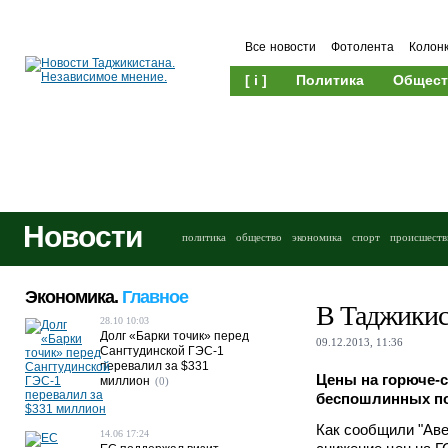
Все новости
Фотолента
Колон
[ i ]
Политика
Общест
Новости
политика
общество
экономика
спорт
происшеств
Экономика.
Главное
В Таджикис
28.10 10:03
Долг «Барки точик» перед
09.12.2013, 11:36
Сангтудинской ГЭС-1
перевалил за $331
Цены на горюче-
миллион
(0)
беспошлинных по
Как сообщили "Аве
14.06 17:24