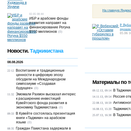
На главную Яндек
02.05 08:44
ИБР и арабские фонды
развития направят на
Р. Врбе
финансирование Рогуна
прошло
$550 миллионов
(0)
05.06 1
Новости.
Таджикистана
08.08.2026
Воспитание и традиционные
22:12
ценности в цифровую эпоху
обсудили на Международном
Материалы по т
симпозиуме «Создавая
будущее»
(0)
В Таджики
09.12.13, 09:14
Эмомали Рахмон высказал интерес
11:32
Россия от
14.11.13, 09:54
к расширению инвестиций
Антимоноп
Кувейтского фонда развития в
22.08.13, 18:59
экономику Таджикистана
(0)
Таджикист
16.08.13, 15:20
В Кувейте состоялась презентация
09:33
В Таджики
25.07.13, 16:38
книги «Таджики» на арабском
языке
(0)
Граждан Пакистана задержали в
08:35