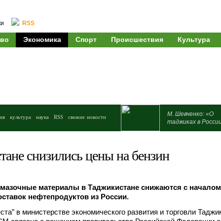
ки
RSS
во
Экономика
Спорт
Происшествия
Культура
М. Шевченко: «О
ия
культура
наука
RSS
свежие новости
таджиках в Росси
тане снизились цены на бензин
смазочные материалы в Таджикистане снижаются с началом
ставок нефтепродуктов из России.
ста” в министерстве экономического развития и торговли Таджи