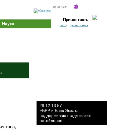
08.08 23:34
Привет, гость
Наука
вход
регистрация
и»
28.12 13:57
ЕБРР и Банк Эсхата
поддерживают таджикских
ретейлеров
кистана,