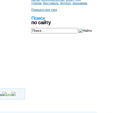
туризм
,
фестиваль
,
футбол
,
экономика
Показать все теги
Поиск
по сайту
то
Live