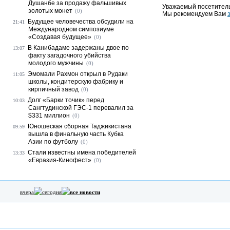
Душанбе за продажу фальшивых
Уважаемый посетитель
золотых монет
(0)
Мы рекомендуем Вам
Будущее человечества обсудили на
21:41
Международном симпозиуме
«Создавая будущее»
(0)
В Канибадаме задержаны двое по
13:07
факту загадочного убийства
молодого мужчины
(0)
Эмомали Рахмон открыл в Рудаки
11:05
школы, кондитерскую фабрику и
кирпичный завод
(0)
Долг «Барки точик» перед
10:03
Сангтудинской ГЭС-1 перевалил за
$331 миллион
(0)
Юношеская сборная Таджикистана
09:59
вышла в финальную часть Кубка
Азии по футболу
(0)
Стали известны имена победителей
13:33
«Евразия-Кинофест»
(0)
вчера
сегодня
все новости