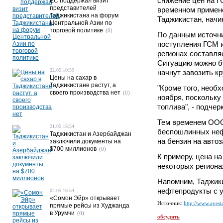
снижение цен на Г
ЕС поддержал визит
представителей
временном примен
Таджикистана на форум
Таджикистан, начин
Центральной Азии по
торговой политике
(0)
По данным источни
поступления ГСМ и
регионах составляе
Ситуацию можно бу
22.05 10:59
начнут завозить кр
Цены на сахар в
Таджикистане растут, а
"Кроме того, необ
своего производства нет
(0)
ноября, поскольку
топлива", - подчер
Тем временем ООО
21.05 16:54
беспошлинных нефт
Таджикистан и Азербайджан
на бензин на авто
заключили документы на
$700 миллионов
(0)
К примеру, цена н
некоторых регионах
Напомним, Таджики
нефтепродукты с 
02.05 16:54
«Сомон Эйр» открывает
Источник:
http://www.avesta
прямые рейсы из Худжанда
в Урумчи
(0)
обсудить