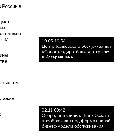
 России в
едмет
рых
ка сложно.
 ГСМ
19.05 16:54
Центр банковского обслуживания
«Саноатсодиротбанка» открылся
дины
в Истаравшане
стве
жения цен
стан» в
02.11 09:42
е
Очередной филиал Банк Эсхата
преобразован под формат новой
бизнес-модели обслуживания