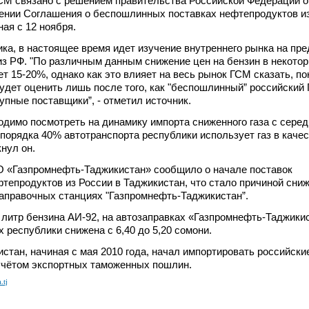
СМ связано с решением правительства Российской Федерации о
ении Соглашения о беспошлинных поставках нефтепродуктов из
ая с 12 ноября.
ка, в настоящее время идет изучение внутреннего рынка на пр
з РФ. "По различным данным снижение цен на бензин в некото
т 15-20%, однако как это влияет на весь рынок ГСМ сказать, по
дет оценить лишь после того, как "беспошлинный” российский
упные поставщики”, - отметил источник.
ходимо посмотреть на динамику импорта сниженного газа с сере
 порядка 40% автотранспорта республики использует газ в каче
кнул он.
 «Газпромнефть-Таджикистан» сообщило о начале поставок
епродуктов из России в Таджикистан, что стало причиной сни
заправочных станциях "Газпромнефть-Таджикистан”.
а литр бензина АИ-92, на автозаправках «Газпромнефть-Таджики
 республики снижена с 6,40 до 5,20 сомони.
стан, начиная с мая 2010 года, начал импортировать российски
учётом экспортных таможенных пошлин.
.tj