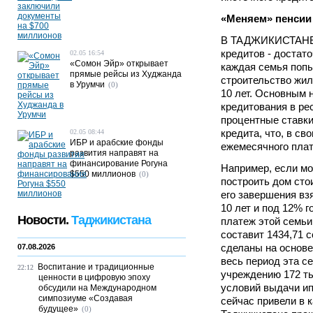
«Меняем» пенсии 
В ТАДЖИКИСТАНЕ 
кредитов - достато
02.05 16:54
«Сомон Эйр» открывает
каждая семья попы
прямые рейсы из Худжанда
строительство жил
в Урумчи
(0)
10 лет. Основным 
кредитования в ре
процентные ставки
кредита, что, в св
02.05 08:44
ИБР и арабские фонды
ежемесячного плат
развития направят на
финансирование Рогуна
Например, если мо
$550 миллионов
(0)
построить дом сто
его завершения вз
10 лет и под 12% 
Новости.
Таджикистана
платеж этой семьи
составит 1434,71 
сделаны на основе
07.08.2026
весь период эта с
Воспитание и традиционные
22:12
учреждению 172 ты
ценности в цифровую эпоху
условий выдачи ип
обсудили на Международном
симпозиуме «Создавая
сейчас привели в к
будущее»
(0)