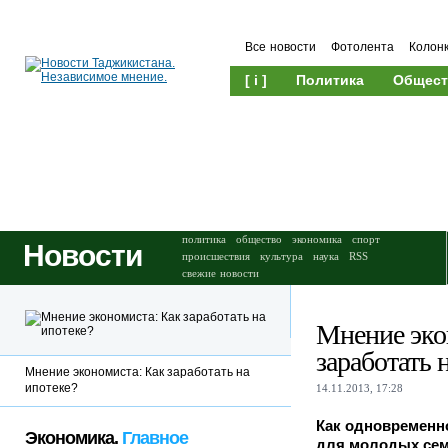
Все новости
Фотолента
Колон
[ i ]
Политика
Общест
Происшествия
Культура
политика
общество
экономика
спорт
Новости
происшествия
культура
наука
RSS
свежие новости
Мнение эко
заработать 
Мнение экономиста: Как заработать на
ипотеке?
14.11.2013, 17:28
Как одновременн
Экономика.
Главное
для молодых семе