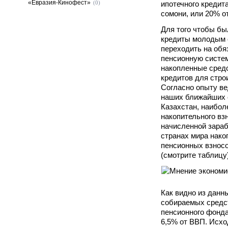
«Евразия-Кинофест»
(0)
ипотечного кредита
сомони, или 20% о
Для того чтобы бы
кредиты молодым 
переходить на об
пенсионную систем
накопленные сред
кредитов для стро
Согласно опыту ве
наших ближайших с
Казахстан, наибол
накопительного вз
начисленной зараб
странах мира нако
пенсионных взносо
(смотрите таблицу)
Как видно из данн
собираемых средст
пенсионного фонда
6,5% от ВВП. Исхо