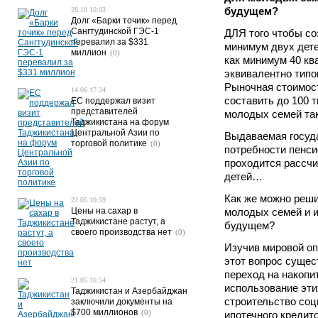
будущем?
28.10 10:03
Долг «Барки точик» перед
Сангтудинской ГЭС-1
ДЛЯ того чтобы со
перевалил за $331
минимум двух дет
миллион
(0)
как минимум 40 кв
эквивалентно типо
Рыночная стоимост
14.06 17:24
составить до 100 т
ЕС поддержал визит
представителей
молодых семей та
Таджикистана на форум
Центральной Азии по
Выдаваемая госуд
торговой политике
(0)
потребности пенси
проходится рассчи
детей…
Как же можно реш
22.05 10:59
Цены на сахар в
молодых семей и и
Таджикистане растут, а
будущем?
своего производства нет
(0)
Изучив мировой опы
этот вопрос сущест
переход на накопи
21.05 16:54
использование эти
Таджикистан и Азербайджан
строительство соц
заключили документы на
$700 миллионов
(0)
ипотечного кредит