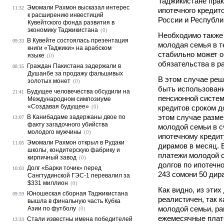
Таджикистане прак
Эмомали Рахмон высказал интерес
11:32
ипотечного кредит
к расширению инвестиций
России и Республи
Кувейтского фонда развития в
экономику Таджикистана
(0)
Необходимо также 
В Кувейте состоялась презентация
09:33
молодая семья в т
книги «Таджики» на арабском
стабильно может 
языке
(0)
обязательства в р
Граждан Пакистана задержали в
08:35
Душанбе за продажу фальшивых
В этом случае ре
золотых монет
(0)
быть использовани
Будущее человечества обсудили на
21:41
пенсионной систе
Международном симпозиуме
«Создавая будущее»
(0)
кредитов сроком до
этом случае разм
В Канибадаме задержаны двое по
13:07
факту загадочного убийства
молодой семьи в с
молодого мужчины
(0)
ипотечному кредит
Эмомали Рахмон открыл в Рудаки
11:05
дирамов в месяц. 
школы, кондитерскую фабрику и
платежи молодой с
кирпичный завод
(0)
долгов по ипотечн
Долг «Барки точик» перед
10:03
243 сомони 50 дир
Сангтудинской ГЭС-1 перевалил за
$331 миллион
(0)
Как видно, из этих
Юношеская сборная Таджикистана
09:59
реалистичен, так 
вышла в финальную часть Кубка
молодой семьи, ра
Азии по футболу
(0)
ежемесячные плат
Стали известны имена победителей
13:33