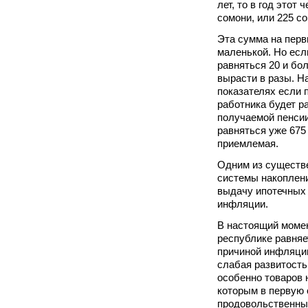
лет, то в год этот
сомони, или 225 с
Эта сумма на перв
маленькой. Но есл
равняться 20 и бол
вырасти в разы. Н
показателях если 
работника будет р
получаемой пенсии
равняться уже 675
приемлемая.
Одним из существ
системы накоплени
выдачу ипотечных 
инфляции.
В настоящий моме
республике равняе
причиной инфляции
слабая развитость
особенно товаров 
которым в первую 
продовольственны