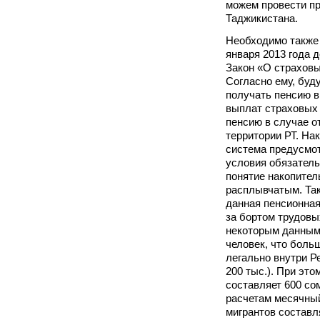
можем провести п
Таджикистана.
Необходимо также 
января 2013 года 
Закон «О страховы
Согласно ему, буд
получать пенсию в
выплат страховых
пенсию в случае о
территории РТ. На
система предусмот
условия обязатель
понятие накопител
расплывчатым. Так
данная пенсионная
за бортом трудовы
некоторым данным,
человек, что бол
легально внутри Р
200 тыс.). При это
составляет 600 со
расчетам месячны
мигрантов составл