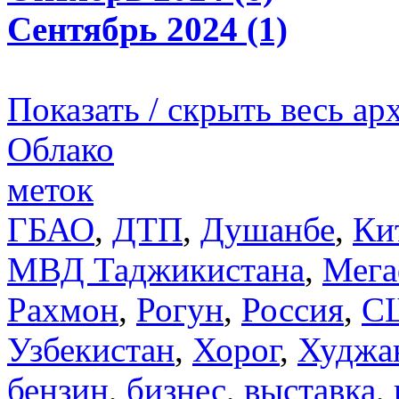
Сентябрь 2024 (1)
Показать / скрыть весь ар
Облако
меток
ГБАО
,
ДТП
,
Душанбе
,
Ки
МВД Таджикистана
,
Мега
Рахмон
,
Рогун
,
Россия
,
С
Узбекистан
,
Хорог
,
Худжа
бензин
,
бизнес
,
выставка
,