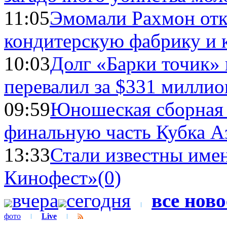
11:05
Эмомали Рахмон отк
кондитерскую фабрику и 
10:03
Долг «Барки точик»
перевалил за $331 миллио
09:59
Юношеская сборная
финальную часть Кубка А
13:33
Стали известны имен
Кинофест»
(0)
вчера
сегодня
все нов
фото
Live