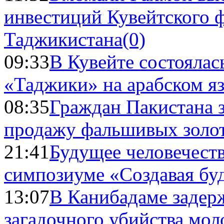
инвестиций Кувейтского ф
Таджикистана
(0)
09:33
В Кувейте состоялас
«Таджики» на арабском я
08:35
Граждан Пакистана 
продажу фальшивых золо
21:41
Будущее человечест
симпозиуме «Создавая бу
13:07
В Канибадаме задер
загадочного убийства мо