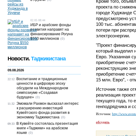
Кроме того, объяв
проекта по снижен
городе Худжанде С
предусмотрено уст
02.05 08:44
100 тыс. абонента
ИБР и арабские фонды
развития направят на
потери при распре
финансирование Рогуна
электроэнергии.
$550 миллионов
(0)
"Проект финансир
который выделил н
Евро. Указанная с
Новости.
Таджикистана
приобретение счетч
реконструкцию эне
09.08.2026
приобретение счет
Воспитание и традиционные
15 млн. Евро”, - от
22:12
ценности в цифровую эпоху
обсудили на Международном
Источник также от
симпозиуме «Создавая
реализация проект
будущее»
(0)
текущего года, то 
Эмомали Рахмон высказал интерес
11:32
генподрядчика и с
к расширению инвестиций
Кувейтского фонда развития в
Источник:
http://www.avesta
экономику Таджикистана
(0)
обсудить
В Кувейте состоялась презентация
09:33
книги «Таджики» на арабском
языке
(0)