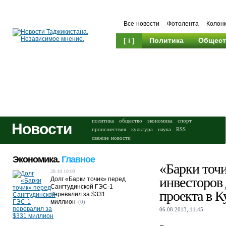
Все новости
Фотолента
Колон
[ i ]
Политика
Общест
Происшествия
Культура
политика
общество
экономика
спорт
Новости
происшествия
культура
наука
RSS
свежие новости
Экономика.
Главное
«Барки точ
28.10 10:03
инвесторов 
Долг «Барки точик» перед
Сангтудинской ГЭС-1
проекта в К
перевалил за $331
миллион
(0)
06.08.2013, 11:45