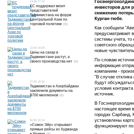
Госэнергохолдинг
14.06 17:24
ЕС поддержал визит
инвесторов для р
представителей
снижению потерь 
Таджикистана на форум
Курган-тюбе.
Центральной Азии по
торговой политике
(0)
Как сообщили "Авес
предусматривает 
системы учета, то
советского образца
22.05 10:59
новые чувствитель
Цены на сахар в
Таджикистане растут, а
По словам источни
своего производства нет
(0)
информация отпра
компаниям - произ
"В случае отклика
21.05 16:54
будут обсуждаться
Таджикистан и Азербайджан
условия контракта 
заключили документы на
источник.
$700 миллионов
(0)
В Госэнергохолдинг
настоящее время в
городах Сарбанд, 
установлены карто
02.05 16:54
«Сомон Эйр» открывает
функционируют по
прямые рейсы из Худжанда
в Урумчи
(0)