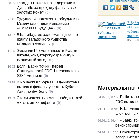
На главную Яндек
Граждан Пакистана задержали в
08:35
Душанбе за продажу фальшивых
золотых монет
(0)
Будущее человечества обсудили на
21:41
Р. Врбе
Международном симпозиуме
«Остав
«Создавая будущее»
(0)
туберку
В Канибадаме задержаны двое по
13:07
прошло
факту загадочного убийства
05.06 1
молодого мужчины
(0)
Эмомали Рахмон открыл в Рудаки
11:05
школы, кондитерскую фабрику и
кирпичный завод
(0)
Долг «Барки точик» перед
10:03
Сангтудинской ГЭС-1 перевалил за
$331 миллион
(0)
Юношеская сборная Таджикистана
09:59
вышла в финальную часть Кубка
Материалы по т
Азии по футболу
(0)
Работы по
31.07.13, 09:17
Стали известны имена победителей
13:33
ГЭС выполн
«Евразия-Кинофест»
(0)
В Таджики
21.11.12, 08:03
электронных 
«Барки точ
08.08.12, 08:44
реконструкц
Реконстру
31.07.12, 15:23
завершится в