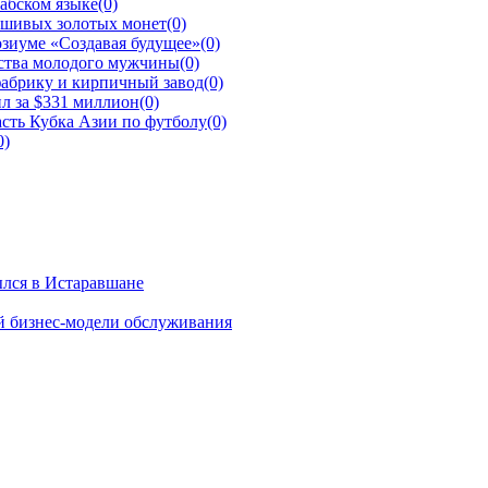
рабском языке
(0)
ьшивых золотых монет
(0)
зиуме «Создавая будущее»
(0)
йства молодого мужчины
(0)
фабрику и кирпичный завод
(0)
л за $331 миллион
(0)
сть Кубка Азии по футболу
(0)
0)
ылся в Истаравшане
й бизнес-модели обслуживания