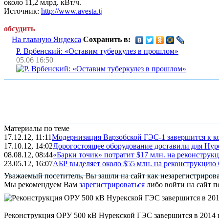
около 11,2 млрд. кВт/ч.
Источник:
http://www.avesta.tj
обсудить
На главную Яндекса
Сохранить в:
Р. Врбенский: «Оставим туберкулез в прошлом»
05.06 16:50
Материалы по теме
17.12.12, 11:11
Модернизация Варзобской ГЭС-1 завершится к к
17.10.12, 14:02
Дорогостоящее оборудование доставили для Ну
08.08.12, 08:44
«Барки точик» потратит $17 млн. на реконструк
23.05.12, 16:07
АБР выделяет около $55 млн. на реконструкцию
Уважаемый посетитель, Вы зашли на сайт как незарегистриров
Мы рекомендуем Вам
зарегистрироваться
либо войти на сайт п
Реконструкция ОРУ 500 кВ Нурекской ГЭС завершится в 2014 