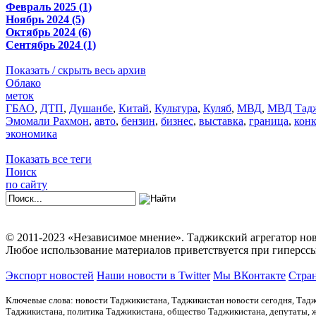
Февраль 2025 (1)
Ноябрь 2024 (5)
Октябрь 2024 (6)
Сентябрь 2024 (1)
Показать / скрыть весь архив
Облако
меток
ГБАО
,
ДТП
,
Душанбе
,
Китай
,
Культура
,
Куляб
,
МВД
,
МВД Тадж
Эмомали Рахмон
,
авто
,
бензин
,
бизнес
,
выставка
,
граница
,
кон
экономика
Показать все теги
Поиск
по сайту
© 2011-2023 «Независимое мнение». Таджикский агрегатор нов
Любое использование материалов приветствуется при гиперссы
Экспорт новостей
Наши новости в Twitter
Мы ВКонтакте
Стран
Ключевые слова: новости Таджикистана, Таджикистан новости сегодня, Тадж
Таджикистана, политика Таджикистана, общество Таджикистана, депутаты,