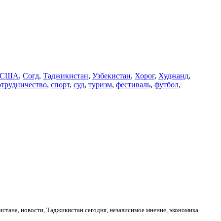
США
,
Согд
,
Таджикистан
,
Узбекистан
,
Хорог
,
Худжанд
,
отрудничество
,
спорт
,
суд
,
туризм
,
фестиваль
,
футбол
,
стана, новости, Таджикистан сегодня, независимое мнение, экономика