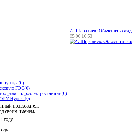
А. Шералиев: Объяснить каж
05.06 16:53
онцу года
(0)
рекскую ГЭС
(0)
цию ряда гидроэлектростанций
(0)
 ОРУ Нурека
(0)
анный пользователь.
од своим именем.
году