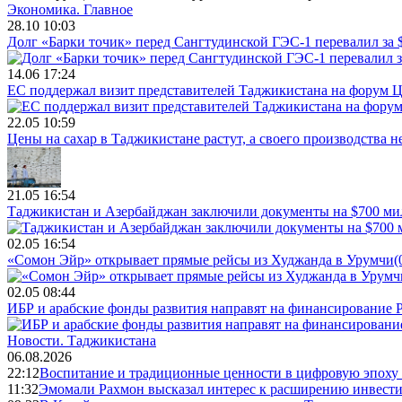
Экономика.
Главное
28.10 10:03
Долг «Барки точик» перед Сангтудинской ГЭС-1 перевалил за
14.06 17:24
ЕС поддержал визит представителей Таджикистана на форум Ц
22.05 10:59
Цены на сахар в Таджикистане растут, а своего производства н
21.05 16:54
Таджикистан и Азербайджан заключили документы на $700 м
02.05 16:54
«Сомон Эйр» открывает прямые рейсы из Худжанда в Урумчи
(
02.05 08:44
ИБР и арабские фонды развития направят на финансирование 
Новости.
Таджикистана
06.08.2026
22:12
Воспитание и традиционные ценности в цифровую эпоху
11:32
Эмомали Рахмон высказал интерес к расширению инвести