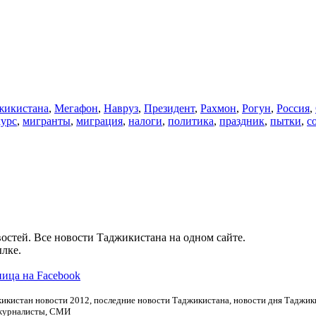
икистана
,
Мегафон
,
Навруз
,
Президент
,
Рахмон
,
Рогун
,
Россия
,
курс
,
мигранты
,
миграция
,
налоги
,
политика
,
праздник
,
пытки
,
с
остей. Все новости Таджикистана на одном сайте.
лке.
ица на Facebook
икистан новости 2012, последние новости Таджикистана, новости дня Таджики
 журналисты, СМИ