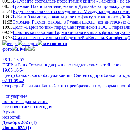
09:33
В Кувейте состоялась презентация книги «Таджики» на а
08:35
Граждан Пакистана задержали в Душанбе за продажу фал
21:41
Будущее человечества обсудили на Международном симпо
13:07
В Канибадаме задержаны двое по факту загадочного уби
11:05
Эмомали Рахмон открыл в Рудаки школы, кондитерскую 
10:03
Долг «Барки точик» перед Сангтудинской ГЭС-1 перевали
09:59
Юношеская сборная Таджикистана вышла в финальную ча
13:33
Стали известны имена победителей «Евразия-Кинофест»
(
вчера
сегодня
все новости
фото
Live
28.12 13:57
ЕБРР и Банк Эсхата поддерживают таджикских ретейлеров
19.05 16:54
Центр банковского обслуживания «Саноатсодиротбанка» откр
02.11 09:42
Очередной филиал Банк Эсхата преобразован под формат ново
Популярные
новости Таджикистана
все новости
вчера
сегодня
Архив
новостей
Декабрь 2025 (1)
Июнь 2025 (1)