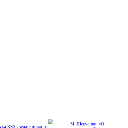
М. Шевченко: «О
ука
RSS
свежие новости