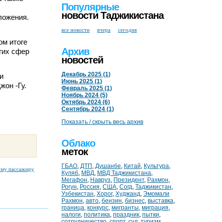
Популярные
новости Таджикистана
ложения.
все новости
вчера
сегодня
ом итоге
Архив
угих сфер
новостей
Декабрь 2025 (1)
и
Июнь 2025 (1)
жон -Гу.
Февраль 2025 (1)
Ноябрь 2024 (5)
Октябрь 2024 (6)
Сентябрь 2024 (1)
Показать / скрыть весь архив
Облако
меток
ГБАО
,
ДТП
,
Душанбе
,
Китай
,
Культура
,
ому пассажиру
Куляб
,
МВД
,
МВД Таджикистана
,
Мегафон
,
Навруз
,
Президент
,
Рахмон
,
Рогун
,
Россия
,
США
,
Согд
,
Таджикистан
,
Узбекистан
,
Хорог
,
Худжанд
,
Эмомали
Рахмон
,
авто
,
бензин
,
бизнес
,
выставка
,
граница
,
конкурс
,
мигранты
,
миграция
,
налоги
,
политика
,
праздник
,
пытки
,
сотрудничество
,
спорт
,
суд
,
туризм
,