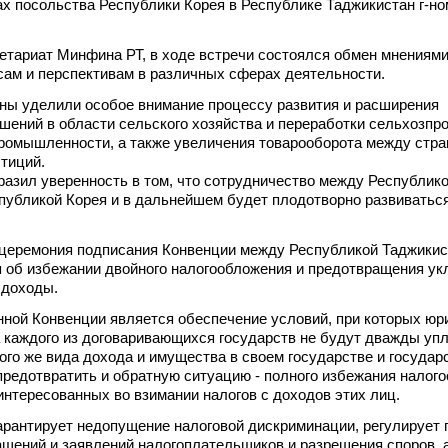
х посольства Республики Корея в Республике Таджикистан г-н
етариат Минфина РТ, в ходе встречи состоялся обмен мнениями
ам и перспективам в различных сферах деятельности.
оны уделили особое внимание процессу развития и расширения
шений в области сельского хозяйства и переработки сельхозпр
промышленности, а также увеличения товарооборота между стра
тиций.
зил уверенность в том, что сотрудничество между Республик
публикой Корея и в дальнейшем будет плодотворно развиваться
 церемония подписания Конвенции между Республикой Таджикис
 об избежании двойного налогообложения и предотвращения ук
 доходы.
ной Конвенции является обеспечение условий, при которых юр
 каждого из договаривающихся государств не будут дважды уп
того же вида дохода и имущества в своем государстве и государ
 предотвратить и обратную ситуацию - полного избежания налог
аинтересованных во взимании налогов с доходов этих лиц.
арантирует недопущение налоговой дискриминации, регулирует
щений и заявлений налогоплательщиков и разрешения споров, 