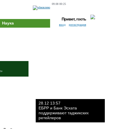
09.08 00:25
Привет, гость
Наука
вход
регистрация
и»
28.12 13:57
ЕБРР и Банк Эсхата
поддерживают таджикских
ретейлеров