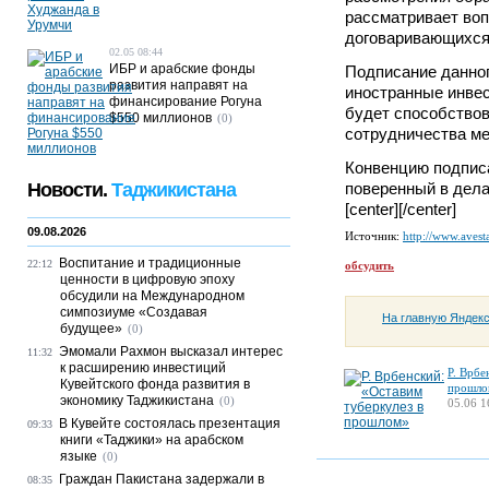
рассматривает во
договаривающихся 
02.05 08:44
ИБР и арабские фонды
Подписание данног
развития направят на
иностранные инвес
финансирование Рогуна
будет способствов
$550 миллионов
(0)
сотрудничества ме
Конвенцию подпис
Новости.
Таджикистана
поверенный в дела
[center][/center]
09.08.2026
Источник:
http://www.avesta
Воспитание и традиционные
22:12
обсудить
ценности в цифровую эпоху
обсудили на Международном
симпозиуме «Создавая
На главную Яндек
будущее»
(0)
Эмомали Рахмон высказал интерес
11:32
к расширению инвестиций
Р. Врбе
Кувейтского фонда развития в
прошло
экономику Таджикистана
(0)
05.06 1
В Кувейте состоялась презентация
09:33
книги «Таджики» на арабском
языке
(0)
Граждан Пакистана задержали в
08:35