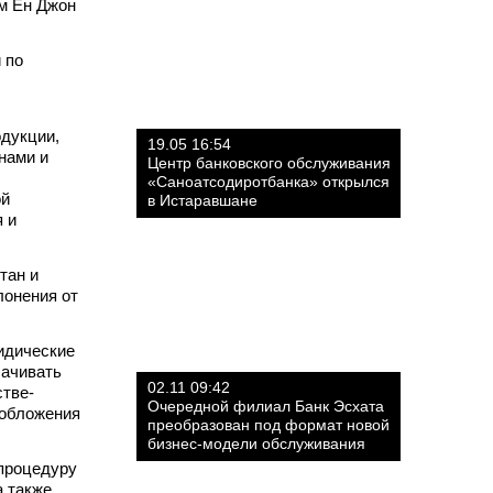
ом Ён Джон
 по
одукции,
19.05 16:54
нами и
Центр банковского обслуживания
«Саноатсодиротбанка» открылся
ой
в Истаравшане
 и
тан и
лонения от
идические
лачивать
02.11 09:42
стве-
Очередной филиал Банк Эсхата
ообложения
преобразован под формат новой
бизнес-модели обслуживания
 процедуру
а также