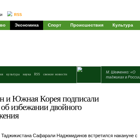
ки
RSS
во
Экономика
Спорт
Происшествия
Культура
М. Шевченко: «О
ия
культура
наука
RSS
свежие новости
таджиках в Росси
н и Южная Корея подписали
об избежании двойного
жения
 Таджикистана Сафарали Наджмидинов встретился накануне с