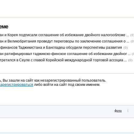
еме
ан и Корея подписали соглашение об избежание двойного налогообложе ...
(0
ан и Великобритания проведут переговоры по заключению соглашения о ...
(0
финансов Таджикистана и Бангладеш обсудили перспективы развития
(0)
ан ратифицировал таджикско-финское соглашение об избежании двойног ...
(
третился в Сеуле с главой Корейской международной торговой ассоциа ...
(0)
, Вы зашли на сайт как незарегистрированный пользователь.
зарегистрироваться
либо войти на сайт под своим именем.
фото