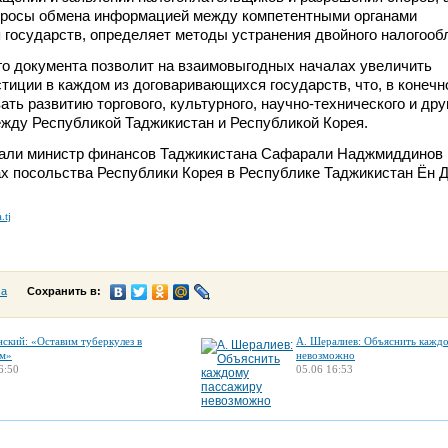
просы обмена информацией между компетентными органами
государств, определяет методы устранения двойного налогооб
о документа позволит на взаимовыгодных началах увеличить
тиции в каждом из договаривающихся государств, что, в конечн
ать развитию торгового, культурного, научно-технического и др
жду Республикой Таджикистан и Республикой Корея.
али министр финансов Таджикистана Сафарали Наджмиддинов 
х посольства Республики Корея в Республике Таджикистан Ён Д
.tj
са
Сохранить в:
нский: «Оставим туберкулез в
А. Шералиев: Объяснить кажд
м»
невозможно
6:50
05.06 16:53