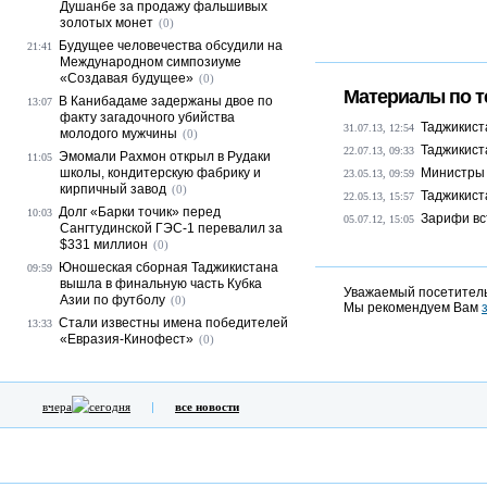
Душанбе за продажу фальшивых
золотых монет
(0)
Будущее человечества обсудили на
21:41
Международном симпозиуме
«Создавая будущее»
(0)
Материалы по т
В Канибадаме задержаны двое по
13:07
факту загадочного убийства
Таджикист
31.07.13, 12:54
молодого мужчины
(0)
Таджикист
22.07.13, 09:33
Эмомали Рахмон открыл в Рудаки
11:05
школы, кондитерскую фабрику и
Министры 
23.05.13, 09:59
кирпичный завод
(0)
Таджикист
22.05.13, 15:57
Долг «Барки точик» перед
10:03
Зарифи вс
05.07.12, 15:05
Сангтудинской ГЭС-1 перевалил за
$331 миллион
(0)
Юношеская сборная Таджикистана
09:59
вышла в финальную часть Кубка
Уважаемый посетитель
Азии по футболу
(0)
Мы рекомендуем Вам
Стали известны имена победителей
13:33
«Евразия-Кинофест»
(0)
вчера
сегодня
все новости