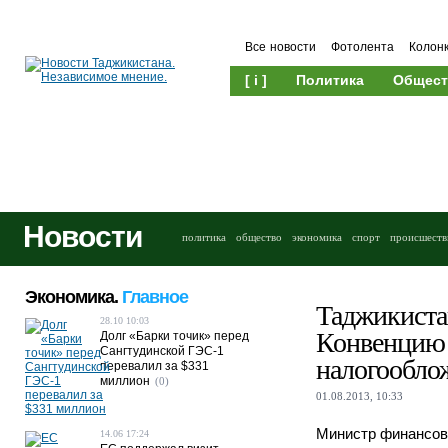
Все новости
Фотолента
Колон
[ i ]
Политика
Общест
Новости
политика
общество
экономика
спорт
происшеств
Экономика.
Главное
Таджикиста
28.10 10:03
Конвенцию 
Долг «Барки точик» перед
Сангтудинской ГЭС-1
налогообло
перевалил за $331
миллион
(0)
01.08.2013, 10:33
Министр финансов
14.06 17:24