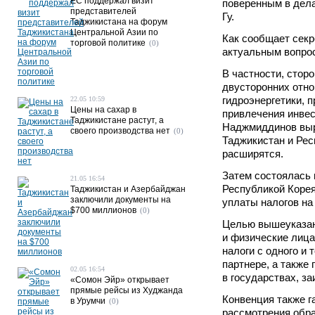
ЕС поддержал визит
поверенным в дела
представителей
Гу.
Таджикистана на форум
Центральной Азии по
Как сообщает секр
торговой политике
(0)
актуальным вопрос
В частности, стор
двусторонних отно
гидроэнергетики, 
22.05 10:59
Цены на сахар в
привлечения инвес
Таджикистане растут, а
Наджмиддинов выра
своего производства нет
(0)
Таджикистан и Рес
расширятся.
Затем состоялась
21.05 16:54
Республикой Корея
Таджикистан и Азербайджан
заключили документы на
уплаты налогов на
$700 миллионов
(0)
Целью вышеуказан
и физические лица
налоги с одного и 
партнере, а также
02.05 16:54
в государствах, з
«Сомон Эйр» открывает
прямые рейсы из Худжанда
Конвенция также г
в Урумчи
(0)
рассмотрения обра