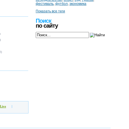
фестиваль
,
футбол
,
экономика
Показать все теги
Поиск
по сайту
)
)
0)
Live