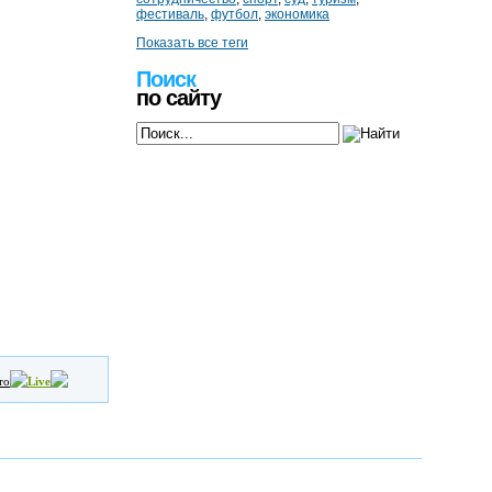
фестиваль
,
футбол
,
экономика
Показать все теги
Поиск
по сайту
то
Live