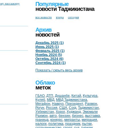
Популярные
ому пассажиру
новости Таджикистана
все новости
вчера
сегодня
Архив
новостей
Декабрь 2025 (1)
Июнь 2025 (1)
Февраль 2025 (1)
Ноябрь 2024 (5)
Октябрь 2024 (6)
Сентябрь 2024 (1)
Показать / скрыть весь архив
Облако
меток
ГБАО
,
ДТП
,
Душанбе
,
Китай
,
Культура
,
Куляб
,
МВД
,
МВД Таджикистана
,
Мегафон
,
Навруз
,
Президент
,
Рахмон
,
Рогун
,
Россия
,
США
,
Согд
,
Таджикистан
,
Узбекистан
,
Хорог
,
Худжанд
,
Эмомали
Рахмон
,
авто
,
бензин
,
бизнес
,
выставка
,
граница
,
конкурс
,
мигранты
,
миграция
,
налоги
,
политика
,
праздник
,
пытки
,
сотрудничество
,
спорт
,
суд
,
туризм
,