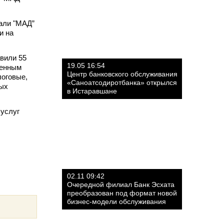
али "МАД”
и на
авили 55
19.05 16:54
венным
Центр банковского обслуживания
логовые,
«Саноатсодиротбанка» открылся
вых
в Истаравшане
 услуг
02.11 09:42
Очередной филиал Банк Эсхата
преобразован под формат новой
бизнес-модели обслуживания