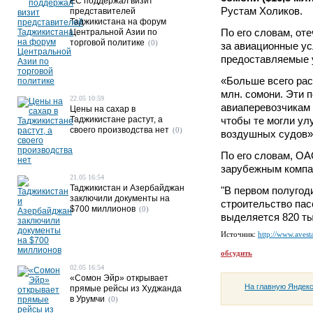
ЕС поддержал визит
Рустам Холиков.
представителей
Таджикистана на форум
По его словам, от
Центральной Азии по
торговой политике
(0)
за авиационные у
предоставляемые 
«Больше всего рас
млн. сомони. Эти 
22.05 10:59
авиаперевозчикам 
Цены на сахар в
Таджикистане растут, а
чтобы те могли ул
своего производства нет
(0)
воздушных судов»,
По его словам, ОА
зарубежным компа
21.05 16:54
Таджикистан и Азербайджан
"В первом полугод
заключили документы на
строительство пас
$700 миллионов
(0)
выделяется 820 ты
Источник:
http://www.avesta
обсудить
02.05 16:54
«Сомон Эйр» открывает
На главную Яндек
прямые рейсы из Худжанда
в Урумчи
(0)