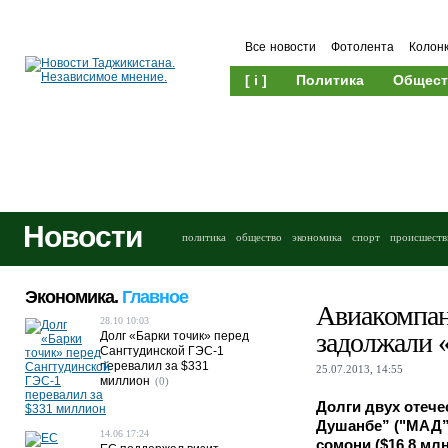
Все новости
Фотолента
Колон
[ i ]
Политика
Общест
Новости
политика
общество
экономика
спорт
происшеств
Экономика.
Главное
Авиакомпан
28.10 10:03
задолжали 
Долг «Барки точик» перед
Сангтудинской ГЭС-1
перевалил за $331
25.07.2013, 14:55
миллион
(0)
Долги двух отеч
Душанбе” ("МАД”)
14.06 17:24
сомони ($16,8 млн