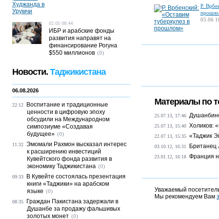
Р. Врбе
прошло
05.06 1
02.05 08:44
ИБР и арабские фонды
развития направят на
финансирование Рогуна
$550 миллионов
(0)
Новости.
Таджикистана
06.08.2026
Материалы по т
Воспитание и традиционные
22:12
ценности в цифровую эпоху
Душанбинс
25.07.13, 17:46
обсудили на Международном
Холиков: 
симпозиуме «Создавая
25.07.13, 15:40
будущее»
(0)
«Таджик Э
22.07.13, 15:35
Эмомали Рахмон высказал интерес
11:32
Британец 
03.10.12, 16:31
к расширению инвестиций
Франция н
23.01.12, 16:18
Кувейтского фонда развития в
экономику Таджикистана
(0)
В Кувейте состоялась презентация
09:33
книги «Таджики» на арабском
Уважаемый посетитель
языке
(0)
Мы рекомендуем Вам
Граждан Пакистана задержали в
08:35
Душанбе за продажу фальшивых
золотых монет
(0)