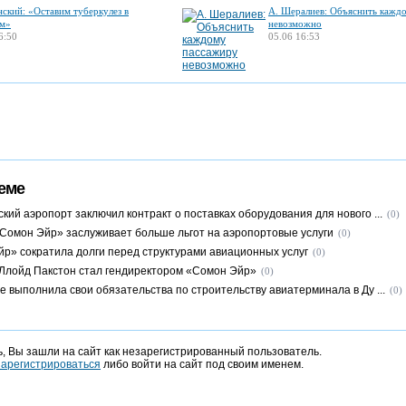
нский: «Оставим туберкулез в
А. Шералиев: Объяснить кажд
м»
невозможно
6:50
05.06 16:53
еме
кий аэропорт заключил контракт о поставках оборудования для нового ...
(0)
«Сомон Эйр» заслуживает больше льгот на аэропортовые услуги
(0)
йр» сократила долги перед структурами авиационных услуг
(0)
Ллойд Пакстон стал гендиректором «Сомон Эйр»
(0)
е выполнила свои обязательства по строительству авиатерминала в Ду ...
(0)
, Вы зашли на сайт как незарегистрированный пользователь.
зарегистрироваться
либо войти на сайт под своим именем.