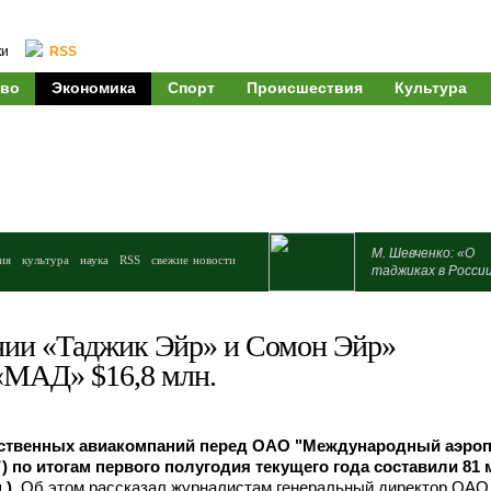
ки
RSS
во
Экономика
Спорт
Происшествия
Культура
М. Шевченко: «О
ия
культура
наука
RSS
свежие новости
таджиках в Росси
ии «Таджик Эйр» и Сомон Эйр»
«МАД» $16,8 млн.
ественных авиакомпаний перед ОАО "Международный аэро
 по итогам первого полугодия текущего года составили 81 
.)
. Об этом рассказал журналистам генеральный директор ОАО