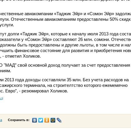
ечественные авиакомпании «Таджик Эйр» и «Сомон Эйр» задолж
слуги. Отечественным авиакомпаниям предоставлены 50% скидк
услуги.
тут долги «Таджик Эйр», которые к началу июля 2013 года сост
показатели у «Сомон Эйр» составляют 26 млн. сомони. Отечест
должны быть предоставлены и другие льготы, в том числе и на
учшить финансовое состояние для развития и приобретения но
 - отметил Холиков.
О "МАД” свой основной доход получает за счет предоставления
ниям.
ии 2013 года доходы составляли 35 млн. Без учета расходов на
сажирского терминала, на строителтство которого ежемемячно
с. Евро”, - резюмировал Холиков.
.tj
са
Сохранить в: