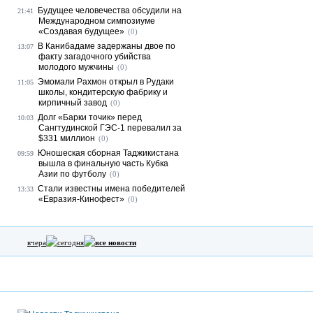
Будущее человечества обсудили на
21:41
Международном симпозиуме
«Создавая будущее»
(0)
В Канибадаме задержаны двое по
13:07
факту загадочного убийства
молодого мужчины
(0)
Эмомали Рахмон открыл в Рудаки
11:05
школы, кондитерскую фабрику и
кирпичный завод
(0)
Долг «Барки точик» перед
10:03
Сангтудинской ГЭС-1 перевалил за
$331 миллион
(0)
Юношеская сборная Таджикистана
09:59
вышла в финальную часть Кубка
Азии по футболу
(0)
Стали известны имена победителей
13:33
«Евразия-Кинофест»
(0)
вчера
сегодня
все новости