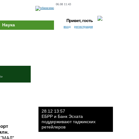
06.08 11:43
Привет, гость
Наука
вход
регистрация
и»
28.12 13:57
ЕБРР и Банк Эсхата
поддерживают таджикских
порт
ретейлеров
млн.
 "МАД”