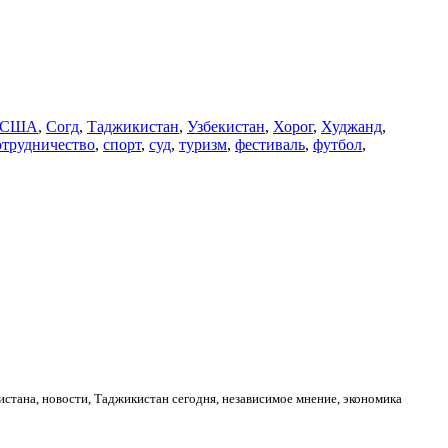
США
,
Согд
,
Таджикистан
,
Узбекистан
,
Хорог
,
Худжанд
,
отрудничество
,
спорт
,
суд
,
туризм
,
фестиваль
,
футбол
,
стана, новости, Таджикистан сегодня, независимое мнение, экономика