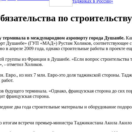
таджиках в России»
бязательства по строительств
у терминала в международном аэропорту города Душанбе.
Как
т Душанбе» (ГУП «МАД») Рустам Холиков, соответствующее сог
в апреле 2009 года, однако строительные работы в проекте еще
чей группы из Франции в Душанбе. «Если вопрос строительства т
 - отметил Холиков.
. Евро., из них 7 млн. Евро-это доля таджикской стороны. Тадж
 работ.
в будущего терминала. «Однако, французская сторона до сих по
ит французская сторона.
едние два года строительные материалы и оборудование подорож
по итогам встречи премьер-министра Таджикистана Акила Акило