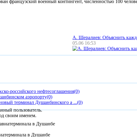
ван французский военный контингент, численностью 100 челове
А. Шералиев: Объяснить каж
05.06 16:53
кско-российского нефтесоглашения
(0)
шанбинском аэропорту
(0)
новый терминал Душанбинского а ...
(0)
анный пользователь.
од своим именем.
виатерминала в Душанбе