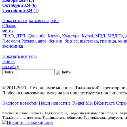
Ноябрь 2024 (5)
Октябрь 2024 (6)
Сентябрь 2024 (1)
Показать / скрыть весь архив
Облако
меток
ГБАО
,
ДТП
,
Душанбе
,
Китай
,
Культура
,
Куляб
,
МВД
,
МВД Тадж
Эмомали Рахмон
,
авто
,
бензин
,
бизнес
,
выставка
,
граница
,
кон
экономика
Показать все теги
Поиск
по сайту
© 2011-2023 «Независимое мнение». Таджикский агрегатор нов
Любое использование материалов приветствуется при гиперссы
Экспорт новостей
Наши новости в Twitter
Мы ВКонтакте
Стран
Ключевые слова: новости Таджикистана, Таджикистан новости сегодня, Тадж
Таджикистана, политика Таджикистана, общество Таджикистана, депутаты,