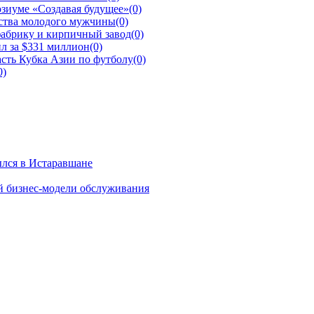
зиуме «Создавая будущее»
(0)
йства молодого мужчины
(0)
фабрику и кирпичный завод
(0)
л за $331 миллион
(0)
сть Кубка Азии по футболу
(0)
0)
ылся в Истаравшане
й бизнес-модели обслуживания