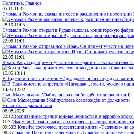
Политика.
Главное
05.11 11:32
Эмомали Рахмон высказал интерес к расширению инвестиций 
28.10 11:05
Эмомали Рахмон открыл в Рудаки школы, кондитерскую фабри
22.05 11:01
Эмомали Рахмон отправился в Иран. Он примет участие в цер
22.05 11:01
Кохир Расулзода примет участие в заседании глав правительс
15.05 13:14
В Таджикистане запретили «Идгардак», носить чуждую национ
14.05 12:02
Сын Махмадсаида Убайдуллоева освобождён от должности
(0)
Новости.
Таджикистана
06.08.2026
22:12
Воспитание и традиционные ценности в цифровую эпоху
11:32
Эмомали Рахмон высказал интерес к расширению инвести
09:33
В Кувейте состоялась презентация книги «Таджики» на а
08:35
Граждан Пакистана задержали в Душанбе за продажу фал