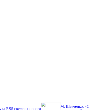
М. Шевченко: «О
ука
RSS
свежие новости