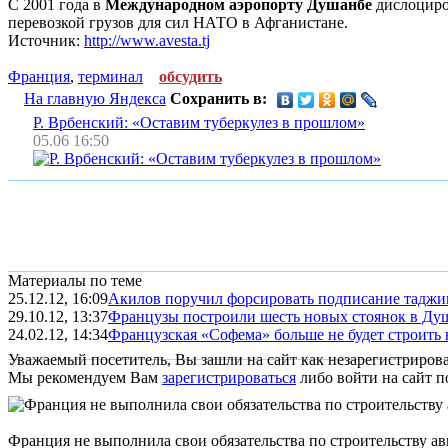
С 2001 года в
Международном аэропорту Душанбе
дислоциро
перевозкой грузов для сил НАТО в Афганистане.
Источник:
http://www.avesta.tj
Франция
,
терминал
обсудить
На главную Яндекса
Сохранить в:
Р. Врбенский: «Оставим туберкулез в прошлом»
05.06 16:50
Материалы по теме
25.12.12, 16:09
Акилов поручил форсировать подписание таджи
29.10.12, 13:37
Французы построили шесть новых стоянок в Ду
24.02.12, 14:34
Французская «Софема» больше не будет строить 
Уважаемый посетитель, Вы зашли на сайт как незарегистриров
Мы рекомендуем Вам
зарегистрироваться
либо войти на сайт п
Франция не выполнила свои обязательства по строительству а