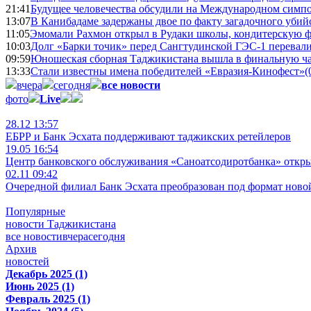
21:41
Будущее человечества обсудили на Международном симпо
13:07
В Канибадаме задержаны двое по факту загадочного уби
11:05
Эмомали Рахмон открыл в Рудаки школы, кондитерскую 
10:03
Долг «Барки точик» перед Сангтудинской ГЭС-1 перевали
09:59
Юношеская сборная Таджикистана вышла в финальную ча
13:33
Стали известны имена победителей «Евразия-Кинофест»
(
вчера
сегодня
все новости
фото
Live
28.12 13:57
ЕБРР и Банк Эсхата поддерживают таджикских ретейлеров
19.05 16:54
Центр банковского обслуживания «Саноатсодиротбанка» откр
02.11 09:42
Очередной филиал Банк Эсхата преобразован под формат ново
Популярные
новости Таджикистана
все новости
вчера
сегодня
Архив
новостей
Декабрь 2025 (1)
Июнь 2025 (1)
Февраль 2025 (1)