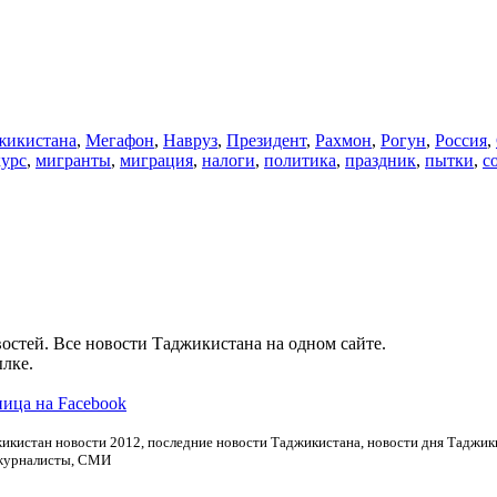
икистана
,
Мегафон
,
Навруз
,
Президент
,
Рахмон
,
Рогун
,
Россия
,
курс
,
мигранты
,
миграция
,
налоги
,
политика
,
праздник
,
пытки
,
с
остей. Все новости Таджикистана на одном сайте.
лке.
ица на Facebook
икистан новости 2012, последние новости Таджикистана, новости дня Таджики
 журналисты, СМИ