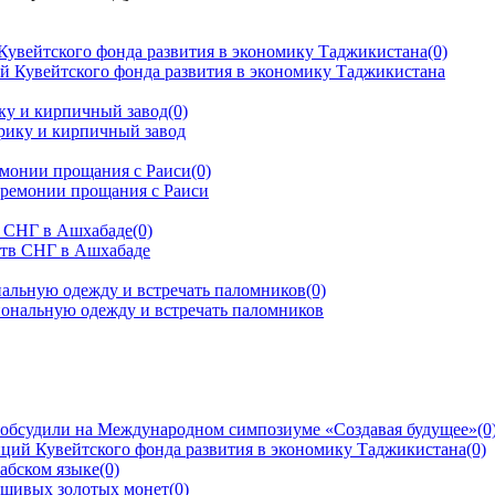
Кувейтского фонда развития в экономику Таджикистана
(0)
ку и кирпичный завод
(0)
емонии прощания с Раиси
(0)
тв СНГ в Ашхабаде
(0)
альную одежду и встречать паломников
(0)
 обсудили на Международном симпозиуме «Создавая будущее»
(0
ций Кувейтского фонда развития в экономику Таджикистана
(0)
рабском языке
(0)
ьшивых золотых монет
(0)