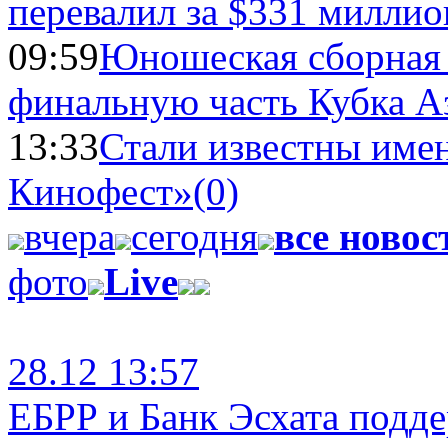
перевалил за $331 миллио
09:59
Юношеская сборная
финальную часть Кубка А
13:33
Стали известны имен
Кинофест»
(0)
вчера
сегодня
все новос
фото
Live
28.12 13:57
ЕБРР и Банк Эсхата подд