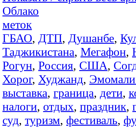
Облако
меток
ГБАО
,
ДТП
,
Душанбе
,
Ку
Таджикистана
,
Мегафон
,
Рогун
,
Россия
,
США
,
Сог
Хорог
,
Худжанд
,
Эмомали
выставка
,
граница
,
дети
,
к
налоги
,
отдых
,
праздник
,
суд
,
туризм
,
фестиваль
,
фу