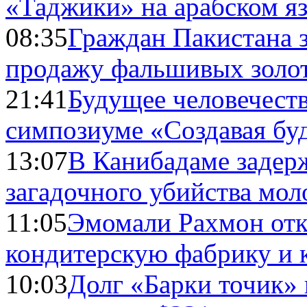
«Таджики» на арабском я
08:35
Граждан Пакистана 
продажу фальшивых золо
21:41
Будущее человечест
симпозиуме «Создавая бу
13:07
В Канибадаме задер
загадочного убийства мо
11:05
Эмомали Рахмон отк
кондитерскую фабрику и 
10:03
Долг «Барки точик»