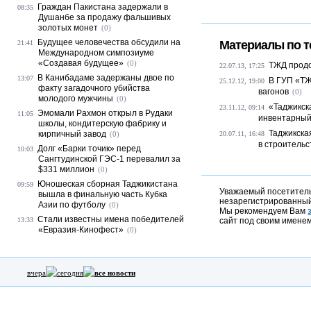
Граждан Пакистана задержали в
08:35
Душанбе за продажу фальшивых
золотых монет
(0)
Будущее человечества обсудили на
Материалы по т
21:41
Международном симпозиуме
«Создавая будущее»
(0)
ТЖД продо
22.07.13, 17:25
В Канибадаме задержаны двое по
13:07
В ГУП «ТЖ
25.12.12, 19:00
факту загадочного убийства
вагонов
(0)
молодого мужчины
(0)
«Таджикск
23.11.12, 09:14
Эмомали Рахмон открыл в Рудаки
11:05
инвентарный
школы, кондитерскую фабрику и
Таджикска
кирпичный завод
(0)
20.07.11, 16:48
в строительст
Долг «Барки точик» перед
10:03
Сангтудинской ГЭС-1 перевалил за
$331 миллион
(0)
Юношеская сборная Таджикистана
09:59
Уважаемый посетитель,
вышла в финальную часть Кубка
незарегистрированный
Азии по футболу
(0)
Мы рекомендуем Вам
Стали известны имена победителей
13:33
сайт под своим именем
«Евразия-Кинофест»
(0)
вчера
сегодня
все новости