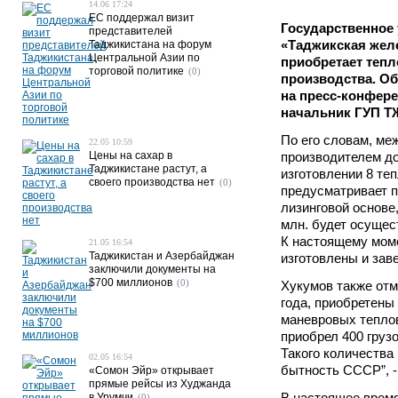
14.06 17:24
ЕС поддержал визит
Государственное
представителей
«Таджикская жел
Таджикистана на форум
Центральной Азии по
приобретает тепл
торговой политике
(0)
производства. О
на пресс-конфер
начальник ГУП Т
По его словам, ме
22.05 10:59
Цены на сахар в
производителем до
Таджикистане растут, а
изготовлении 8 те
своего производства нет
(0)
предусматривает п
лизинговой основе,
млн. будет осущес
К настоящему мом
21.05 16:54
Таджикистан и Азербайджан
изготовлены и зав
заключили документы на
$700 миллионов
(0)
Хукумов также отм
года, приобретены 
маневровых тепло
приобрел 400 груз
Такого количества
02.05 16:54
бытность СССР”, -
«Сомон Эйр» открывает
прямые рейсы из Худжанда
В настоящее врем
в Урумчи
(0)