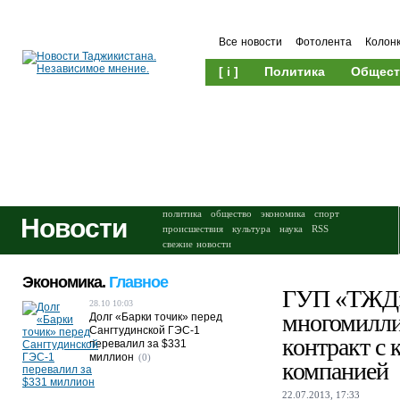
Все новости
Фотолента
Колон
[ i ]
Политика
Общест
Происшествия
Культура
политика
общество
экономика
спорт
Новости
происшествия
культура
наука
RSS
свежие новости
Экономика.
Главное
ГУП «ТЖД»
28.10 10:03
многомилл
Долг «Барки точик» перед
Сангтудинской ГЭС-1
контракт с 
перевалил за $331
миллион
(0)
компанией
22.07.2013, 17:33