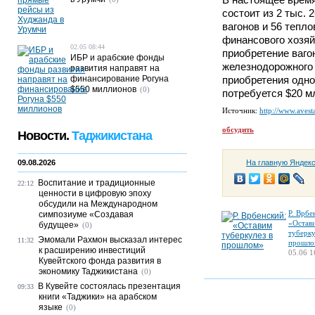
состоит из 2 тыс. 
вагонов и 56 тепл
финансового хозя
02.05 08:44
приобретение ваго
ИБР и арабские фонды
железнодорожного 
развития направят на
финансирование Рогуна
приобретения одно
$550 миллионов
(0)
потребуется $20 мл
Источник:
http://www.avesta
обсудить
Новости.
Таджикистана
09.08.2026
На главную Яндек
Воспитание и традиционные
22:12
ценности в цифровую эпоху
обсудили на Международном
Р. Врбе
симпозиуме «Создавая
«Остав
будущее»
(0)
туберку
Эмомали Рахмон высказал интерес
11:32
прошло
к расширению инвестиций
05.06 1
Кувейтского фонда развития в
экономику Таджикистана
(0)
В Кувейте состоялась презентация
09:33
книги «Таджики» на арабском
языке
(0)