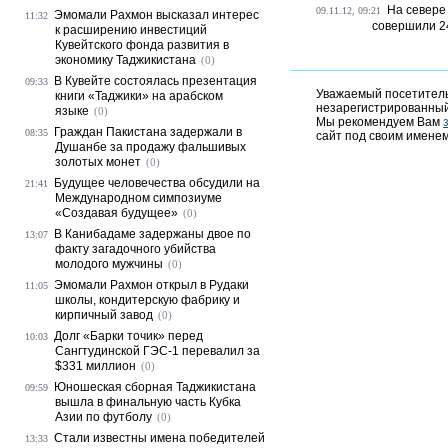
На севере
09.11.12, 09:21
Эмомали Рахмон высказал интерес
11:32
совершили 2
к расширению инвестиций
Кувейтского фонда развития в
экономику Таджикистана
(0)
В Кувейте состоялась презентация
09:33
Уважаемый посетитель,
книги «Таджики» на арабском
незарегистрированный
языке
(0)
Мы рекомендуем Вам
Граждан Пакистана задержали в
08:35
сайт под своим именем
Душанбе за продажу фальшивых
золотых монет
(0)
Будущее человечества обсудили на
21:41
Международном симпозиуме
«Создавая будущее»
(0)
В Канибадаме задержаны двое по
13:07
факту загадочного убийства
молодого мужчины
(0)
Эмомали Рахмон открыл в Рудаки
11:05
школы, кондитерскую фабрику и
кирпичный завод
(0)
Долг «Барки точик» перед
10:03
Сангтудинской ГЭС-1 перевалил за
$331 миллион
(0)
Юношеская сборная Таджикистана
09:59
вышла в финальную часть Кубка
Азии по футболу
(0)
Стали известны имена победителей
13:33