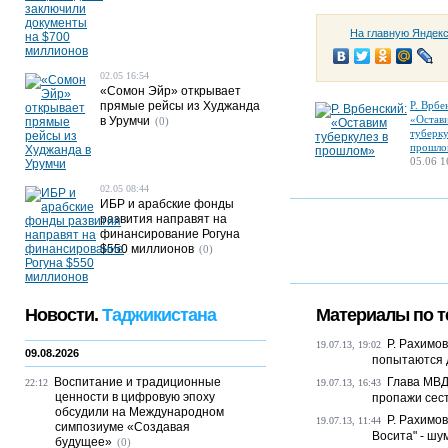
На главную Яндек
02.05 16:54
«Сомон Эйр» открывает
прямые рейсы из Худжанда
Р. Врбе
«Остав
в Урумчи
(0)
туберку
прошло
05.06 1
02.05 08:44
ИБР и арабские фонды
развития направят на
финансирование Рогуна
$550 миллионов
(0)
Новости.
Таджикистана
Материалы по т
Р. Рахимо
19.07.13, 19:02
09.08.2026
попытаются д
Воспитание и традиционные
Глава МВД
22:12
19.07.13, 16:43
ценности в цифровую эпоху
пропажи сест
обсудили на Международном
Р. Рахимо
19.07.13, 11:44
симпозиуме «Создавая
Восита" - ш
будущее»
(0)