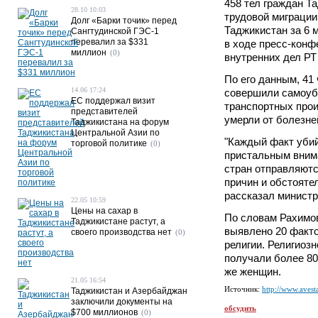
458 тел граждан Т
28.10 10:03
трудовой миграции
Долг «Барки точик» перед
Таджикистан за 6 
Сангтудинской ГЭС-1
перевалил за $331
в ходе пресс-конф
миллион
(0)
внутренних дел РТ
По его данным, 41 
14.06 17:24
совершили самоуби
ЕС поддержал визит
транспортных прои
представителей
умерли от болезней
Таджикистана на форум
Центральной Азии по
"Каждый факт убий
торговой политике
(0)
пристальным внима
стран отправляютс
причин и обстоятел
рассказал министр
22.05 10:59
Цены на сахар в
По словам Рахимов
Таджикистане растут, а
выявлено 20 факто
своего производства нет
(0)
религии. Религиоз
получали более 80
же женщин.
21.05 16:54
Источник:
http://www.avesta
Таджикистан и Азербайджан
заключили документы на
обсудить
$700 миллионов
(0)