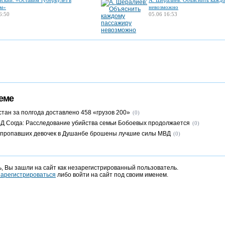
нский: «Оставим туберкулез в
А. Шералиев: Объяснить кажд
м»
невозможно
6:50
05.06 16:53
еме
стан за полгода доставлено 458 «грузов 200»
(0)
Д Согда: Расследование убийства семьи Бобоевых продолжается
(0)
 пропавших девочек в Душанбе брошены лучшие силы МВД
(0)
, Вы зашли на сайт как незарегистрированный пользователь.
зарегистрироваться
либо войти на сайт под своим именем.