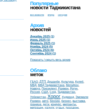
ому пассажиру
Популярные
новости Таджикистана
все новости
вчера
сегодня
Архив
новостей
Декабрь 2025 (1)
Июнь 2025 (1)
Февраль 2025 (1)
Ноябрь 2024 (5)
Октябрь 2024 (6)
Сентябрь 2024 (1)
Показать / скрыть весь архив
Облако
меток
ДТП
ГБАО
,
,
Душанбе
,
Культура
,
Куляб
,
МВД
,
МВД Таджикистана
,
Мегафон
,
Навруз
,
Президент
,
Рахмон
,
Рогун
,
Россия
,
США
,
Согд
,
Таджикистан
,
Хорог
Узбекистан
,
,
Худжанд
,
Эмомали
Рахмон
,
авто
,
бензин
,
бизнес
,
выставка
,
граница
,
дети
,
конкурс
,
мигранты
,
миграция
,
налоги
,
отдых
,
праздник
,