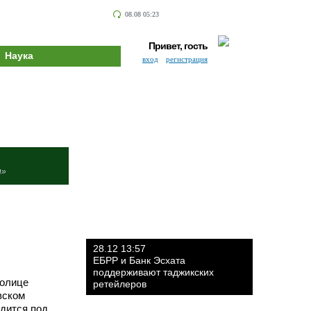
08.08 05:23
Привет, гость
Наука
вход
регистрация
и»
28.12 13:57
ЕБРР и Банк Эсхата
поддерживают таджикских
толице
ретейлеров
вском
одится под