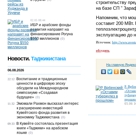
строительству пре
на базе СП " Зара
Напомним, что мо
02.05 08:44
составит 200 МВт.
ИБР и арабские фонды
теплоэлектроцентр
развития направят на
финансирование Рогуна
эксплуатацию до 
$550 миллионов
(0)
Источник:
http://www.avesta
обсудить
Новости.
Таджикистана
На главную Яндек
06.08.2026
Воспитание и традиционные
22:12
ценности в цифровую эпоху
Р. Врбе
обсудили на Международном
«Остав
симпозиуме «Создавая
туберку
будущее»
(0)
прошло
Эмомали Рахмон высказал интерес
05.06 1
11:32
к расширению инвестиций
Кувейтского фонда развития в
экономику Таджикистана
(0)
В Кувейте состоялась презентация
09:33
книги «Таджики» на арабском
языке
(0)