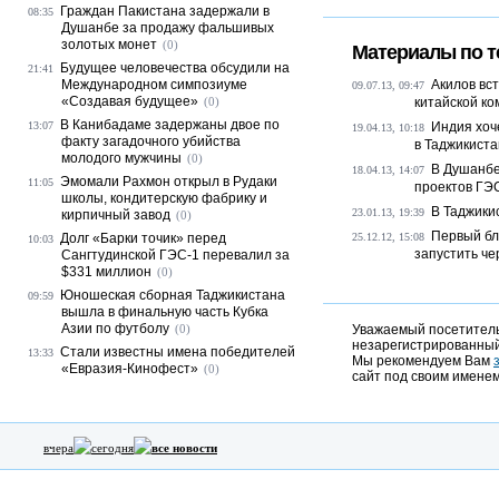
Граждан Пакистана задержали в
08:35
Душанбе за продажу фальшивых
золотых монет
(0)
Материалы по т
Будущее человечества обсудили на
21:41
Международном симпозиуме
Акилов вс
09.07.13, 09:47
«Создавая будущее»
(0)
китайской к
В Канибадаме задержаны двое по
13:07
Индия хоч
19.04.13, 10:18
факту загадочного убийства
в Таджикист
молодого мужчины
(0)
В Душанбе
18.04.13, 14:07
Эмомали Рахмон открыл в Рудаки
11:05
проектов ГЭС
школы, кондитерскую фабрику и
В Таджики
23.01.13, 19:39
кирпичный завод
(0)
Первый бл
Долг «Барки точик» перед
25.12.12, 15:08
10:03
запустить че
Сангтудинской ГЭС-1 перевалил за
$331 миллион
(0)
Юношеская сборная Таджикистана
09:59
вышла в финальную часть Кубка
Азии по футболу
(0)
Уважаемый посетитель,
незарегистрированный
Стали известны имена победителей
13:33
Мы рекомендуем Вам
«Евразия-Кинофест»
(0)
сайт под своим именем
вчера
сегодня
все новости