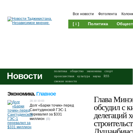
Все новости
Фотолента
Колон
[ i ]
Политика
Общест
Происшествия
Культура
политика
общество
экономика
спорт
Новости
происшествия
культура
наука
RSS
свежие новости
Экономика.
Главное
Глава Минэ
28.10 10:03
обсудил с к
Долг «Барки точик» перед
Сангтудинской ГЭС-1
делегаций х
перевалил за $331
миллион
(0)
строительст
Душанбинс