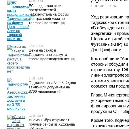
14.06 17:24
ЕС поддержал визит
16.07.2013, 11:36
представителей
Таджикистана на форум
Ход реализации пр
Центральной Азии по
таджикской столиц
торговой политике
(0)
кВ обсуждены нака
энергетики и пром
Шерали с китайско
Футсзянь (КНР) во
22.05 10:59
Дэн Цзюфаном.
Цены на сахар в
Таджикистане растут, а
Как сообщили "Аве
своего производства нет
(0)
стороны обсудили 
строительству ТЭ
линии электропере
21.05 16:54
а также увеличени
Таджикистан и Азербайджан
совместном предп
заключили документы на
$700 миллионов
(0)
Глава Минэнергопр
ускорение темпов 
фнансирования и 
продукции СП " За
02.05 16:54
Кроме того, подче
«Сомон Эйр» открывает
прямые рейсы из Худжанда
технико-экономиче
в Урумчи
(0)