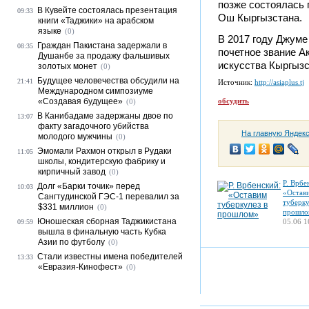
позже состоялась 
В Кувейте состоялась презентация
09:33
Ош Кыргызстана.
книги «Таджики» на арабском
языке
(0)
В 2017 году Джуме
Граждан Пакистана задержали в
08:35
почетное звание А
Душанбе за продажу фальшивых
искусства Кыргызс
золотых монет
(0)
Будущее человечества обсудили на
21:41
Источник:
http://asiaplus.tj
Международном симпозиуме
«Создавая будущее»
обсудить
(0)
В Канибадаме задержаны двое по
13:07
факту загадочного убийства
На главную Яндек
молодого мужчины
(0)
Эмомали Рахмон открыл в Рудаки
11:05
школы, кондитерскую фабрику и
кирпичный завод
(0)
Р. Врбе
Долг «Барки точик» перед
10:03
«Остав
Сангтудинской ГЭС-1 перевалил за
туберку
$331 миллион
(0)
прошло
Юношеская сборная Таджикистана
05.06 1
09:59
вышла в финальную часть Кубка
Азии по футболу
(0)
Стали известны имена победителей
13:33
«Евразия-Кинофест»
(0)