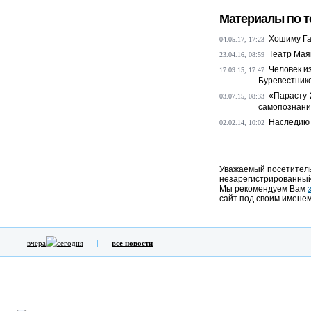
Материалы по т
Хошиму Га
04.05.17, 17:23
Театр Маяк
23.04.16, 08:59
Человек и
17.09.15, 17:47
Буревестник
«Парасту-
03.07.15, 08:33
самопознан
Наследию 
02.02.14, 10:02
Уважаемый посетитель,
незарегистрированный
Мы рекомендуем Вам
сайт под своим именем
вчера
сегодня
все новости