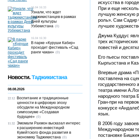
искусства в город
16.04 16:33
При и еще несколь
Узнали, что ждет
лучшую женскую р
таджикистанцев в рамках
роль». Сам Садир 
Дней культуры
лучшее художеств
Узбекистана
(0)
Джума Куддус явля
16.04 16:30
трех исторических
В парке «Куруши Кабир»
повестей и десятка
проходит фестиваль «Сад
ранги чакан»
(0)
Его пьесы поставл
Кыргызстана и Каз
Впервые драма «П
Новости.
Таджикистана
поставлена на сце
государственного 
08.08.2026
театра имени А.Ло
народного театра 
Воспитание и традиционные
22:12
Гран-при на перво
ценности в цифровую эпоху
обсудили на Международном
конкурсе «Андалеб
симпозиуме «Создавая
язык.
будущее»
(0)
В 2006 году завое
Эмомали Рахмон высказал интерес
11:32
к расширению инвестиций
Международном те
Кувейтского фонда развития в
постановке Бишкек
экономику Таджикистана
(0)