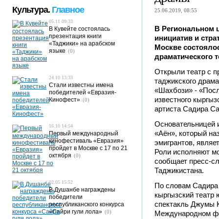
Культура.
Главное
25.06.2019, 08:55
05.11 09:33
В Региональном 
В Кувейте состоялась
презентация книги
инициатив и стра
«Таджики» на арабском
Москве состояло
языке
(0)
драматического т
Открыли театр с 
24.10 13:33
таджикского драм
Стали известны имена
«Шахбози» - «Посл
победителей «Евразия-
известного кыргыз
Кинофест»
(0)
артиста Садира Са
Основательницей и
16.10 14:54
«Аён», который на
Первый международный
кинофестиваль «Евразия»
эмигрантов, являе
пройдет в Москве с 17 по 21
Роли исполняют м
октября
(0)
сообщает пресс-с
Таджикистана.
02.05 15:52
По словам Садира 
В Душанбе награждены
кыргызский театр 
победители
спектакль Джумы К
республиканского конкурса
«Сайри гули лола»
(0)
Международном фе