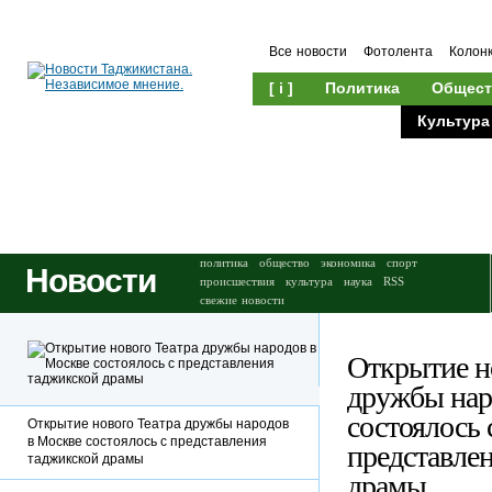
Все новости
Фотолента
Колон
[ i ]
Политика
Общест
Происшествия
Культура
политика
общество
экономика
спорт
Новости
происшествия
культура
наука
RSS
свежие новости
Открытие н
дружбы нар
состоялось 
Открытие нового Театра дружбы народов
в Москве состоялось с представления
представле
таджикской драмы
драмы