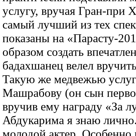
услугу, вручая Гран-при Х
самый лучший из тех спек
показаны на «Парасту-201
образом создать впечатле
бадахшанец велел вручить
Такую же медвежью услуг
Машрабову (он сын перво
вручив ему награду «За 
Абдукарима я знаю лично
молодой актер. Особенно 