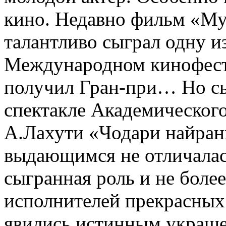
кино. Недавно фильм «Му
талантливо сыграл одну из
Международном кинофести
получил Гран-при… Но сы
спектакле Академического
А.Лахути «Чодари найран
выдающимся не отличалас
сыгранная роль и не более
исполнителей прекрасных
явились истинным украше