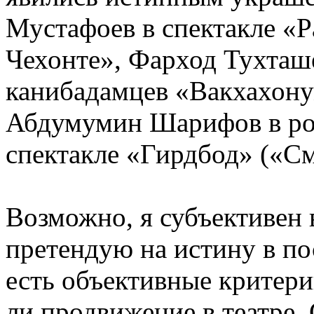
Мустафоев в спектакле «
Чехонте», Фарход Тухташе
канибадамцев «Вакхахону
Абдумумин Шарифов в ро
спектакле «Гирдбод» («
Возможно, я субъективен 
претендую на истину в по
есть объективные критерии
ли продвижение в театре.