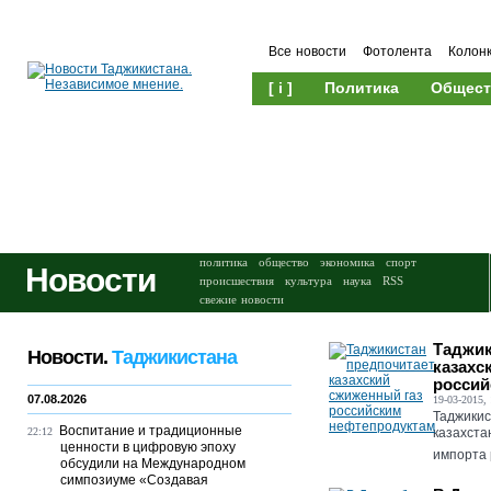
Все новости
Фотолента
Колон
[ i ]
Политика
Общест
Происшествия
Культура
политика
общество
экономика
спорт
Новости
происшествия
культура
наука
RSS
свежие новости
Таджик
Новости.
Таджикистана
казахс
россий
07.08.2026
19-03-2015, 
Таджикис
Воспитание и традиционные
22:12
казахста
ценности в цифровую эпоху
импорта 
обсудили на Международном
симпозиуме «Создавая