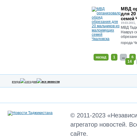
МВД ор
для 20
семей 
19-03-2015, 
МВД Тадж
Навруз с
обрезани
города Чк
назад
1
...
6
14
вчера
сегодня
все новости
© 2011-2023 «Независ
агрегатор новостей. В
сайте.