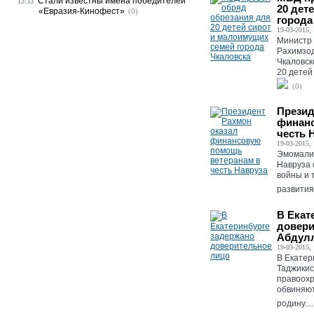
Стали известны имена победителей
13:33
20 дет
«Евразия-Кинофест»
(0)
города
19-03-2015, 
Министр 
Рахимзод
Чкаловск
20 детей
(0)
Презид
финанс
честь 
19-03-2015, 
Эмомали 
Навруза 
войны и 
развития 
В Екат
довери
Абдул
19-03-2015, 
В Екатер
Таджикис
правоохр
обвиняют
родину....