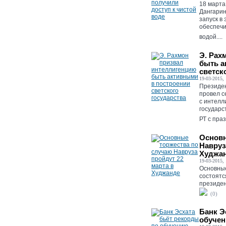
18 марта
Дангарин
запуск в
обеспечи
водой....
Э. Рах
быть а
светск
19-03-2015, 
Президе
провел с
с интелл
государс
РТ с праз
Основн
Навруз
Худжа
19-03-2015, 
Основные
состоятс
президен
(0)
Банк Э
обучен