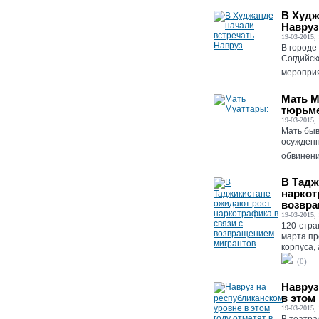
В Худж
Навруз
19-03-2015, 
В городе
Согдийск
мероприя
Мать М
тюрьме
19-03-2015, 
Мать бы
осужденн
обвинени
В Тадж
наркот
возвра
19-03-2015, 
120-стра
марта пр
корпуса, 
(0)
Навруз
в этом
19-03-2015, 