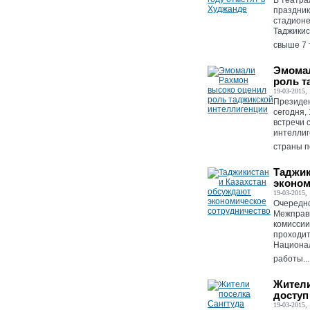
В театра
праздник
стадионе
Таджикис
свыше 7 т
Эмомал
роль т
19-03-2015, 
Президе
сегодня,
встречи 
интеллиг
страны п
Таджик
эконом
19-03-2015, 
Очередно
Межправи
комиссии
проходит
Национал
работы...
Жители
доступ
19-03-2015, 