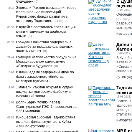
В Душа
будущее»
(0)
оценки
Эмомали Рахмон высказал интерес
11:32
19-03-2015, 
к расширению инвестиций
Очередно
Кувейтского фонда развития в
реализац
экономику Таджикистана
(0)
разработ
В Кувейте состоялась презентация
09:33
методоло
книги «Таджики» на арабском
имущества
языке
(0)
Граждан Пакистана задержали в
08:35
Детей 
Душанбе за продажу фальшивых
Хатлон
золотых монет
(0)
19-03-2015, 
Будущее человечества обсудили на
21:41
В Кулябе
Международном симпозиуме
в связи 
«Создавая будущее»
(0)
«Снижени
социальн
В Канибадаме задержаны двое по
13:07
факту загадочного убийства
путем ул
молодого мужчины
(0)
Эмомали Рахмон открыл в Рудаки
Таджик
11:05
школы, кондитерскую фабрику и
электр
кирпичный завод
(0)
19-03-2015, 
Более 11
Долг «Барки точик» перед
10:03
экспорти
Сангтудинской ГЭС-1 перевалил за
месяца э
$331 миллион
(0)
статисти
Юношеская сборная Таджикистана
09:59
импортер
вышла в финальную часть Кубка
Азии по футболу
(0)
МВД пр