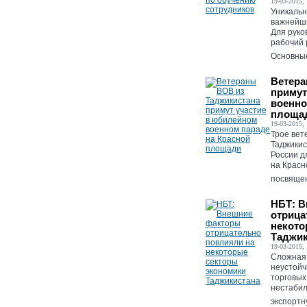
19-03-2015, 
Уникальн
важнейш
Для руко
рабочий 
Основные
Ветера
примут
военно
площа
19-03-2015, 
Трое вет
Таджикис
России д
на Красн
посвящен
НБТ: 
отрица
некото
Таджик
19-03-2015, 
Сложная 
неустойч
торговых
нестабил
экспортн