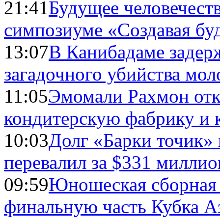
21:41
Будущее человечест
симпозиуме «Создавая бу
13:07
В Канибадаме задер
загадочного убийства мо
11:05
Эмомали Рахмон отк
кондитерскую фабрику и 
10:03
Долг «Барки точик»
перевалил за $331 миллио
09:59
Юношеская сборная
финальную часть Кубка А