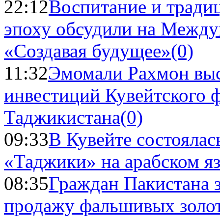
22:12
Воспитание и тради
эпоху обсудили на Межд
«Создавая будущее»
(0)
11:32
Эмомали Рахмон выс
инвестиций Кувейтского ф
Таджикистана
(0)
09:33
В Кувейте состоялас
«Таджики» на арабском я
08:35
Граждан Пакистана 
продажу фальшивых золо