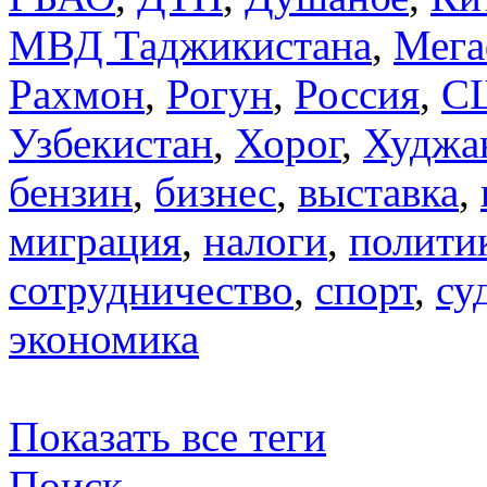
МВД Таджикистана
,
Мега
Рахмон
,
Рогун
,
Россия
,
С
Узбекистан
,
Хорог
,
Худжа
бензин
,
бизнес
,
выставка
,
миграция
,
налоги
,
полити
сотрудничество
,
спорт
,
су
экономика
Показать все теги
Поиск