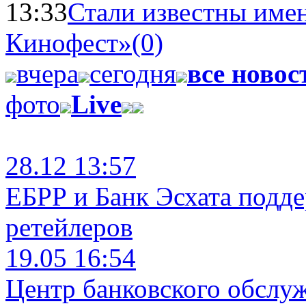
13:33
Стали известны имен
Кинофест»
(0)
вчера
сегодня
все новос
фото
Live
28.12 13:57
ЕБРР и Банк Эсхата подд
ретейлеров
19.05 16:54
Центр банковского обслу